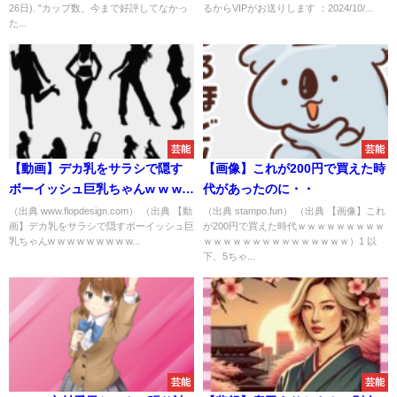
26日). "カップ数、今まで好評してなかっ
るからVIPがお送りします ：2024/10/...
た...
芸能
芸能
【動画】デカ乳をサラシで隠す
【画像】これが200円で買えた時
ボーイッシュ巨乳ちゃんw w w
代があったのに・・
w w w w w w w w w w w w w w
（出典 www.flopdesign.com） （出典 【動
（出典 stampo.fun） （出典 【画像】これ
画】デカ乳をサラシで隠すボーイッシュ巨
が200円で買えた時代ｗｗｗｗｗｗｗｗｗ
w w w
乳ちゃんw w w w w w w w w...
ｗｗｗｗｗｗｗｗｗｗｗｗｗｗｗ）1 以
下、5ちゃ...
芸能
芸能