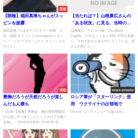
芸能
速報
【朗報】福田真琳ちゃんがスッ
【当たれば？】山根康広さんの
ピンを披露
「ある状況」に見る、当時の男
性ソロシンガー事情
福田真琳 “​つばきファクトリー河西・八
山根康広、デビュー曲「Get Along
木・福田 オフィシャルInstagramスター
Togther」の大ヒットから30年 不朽の名曲
ト！”. ハロー!プロジェクト オフィシャル
に「それぞれの人生の中に入っている。皆
サイト (...
さんの歌だと...
芸能
news-entame
豊胸だろうが天然だろうが楽し
ロシア軍が「スターリンク」使
んだもん勝ち
用 ウクライナの占領地で
（出典 【画像】豊胸女、胸の賞味期限切
Source: エンタメニュース(jiji.com) ...
れる前にヤリ捨てしたい）1 それでも動く
名無し ：2024/12/19(木) 22:08:30.35 ...