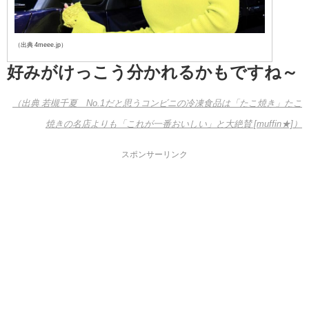
（出典 4meee.jp）
好みがけっこう分かれるかもですね～
（出典 若槻千夏 No.1だと思うコンビニの冷凍食品は「たこ焼き」たこ
焼きの名店よりも「これが一番おいしい」と大絶賛 [muffin★]）
スポンサーリンク