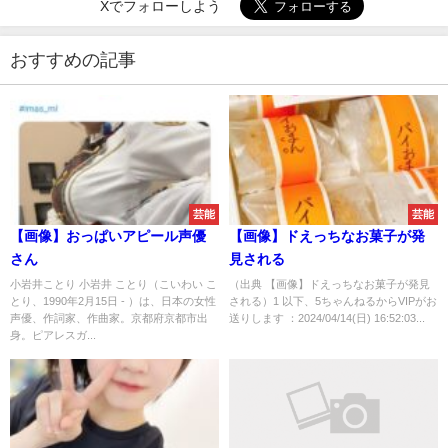
Xでフォローしよう
おすすめの記事
芸能
芸能
【画像】おっぱいアピール声優
【画像】ドえっちなお菓子が発
さん
見される
小岩井ことり 小岩井 ことり（こいわい こ
（出典 【画像】ドえっちなお菓子が発見
とり、1990年2月15日 - ）は、日本の女性
される）1 以下、5ちゃんねるからVIPがお
声優、作詞家、作曲家。京都府京都市出
送りします ：2024/04/14(日) 16:52:03...
身。ピアレスガ...