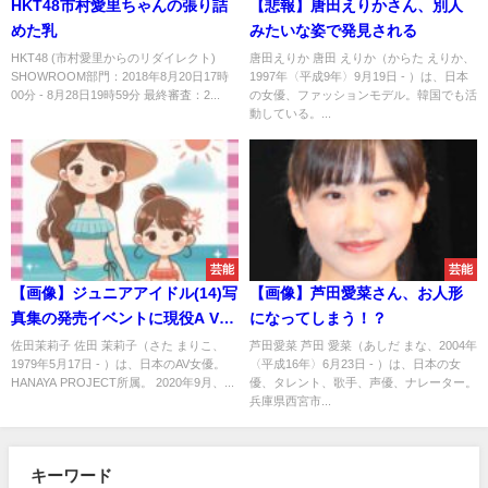
HKT48市村愛里ちゃんの張り詰
【悲報】唐田えりかさん、別人
めた乳
みたいな姿で発見される
HKT48 (市村愛里からのリダイレクト)
唐田えりか 唐田 えりか（からた えりか、
SHOWROOM部門：2018年8月20日17時
1997年〈平成9年〉9月19日 - ）は、日本
00分 - 8月28日19時59分 最終審査：2...
の女優、ファッションモデル。韓国でも活
動している。...
芸能
芸能
【画像】ジュニアアイドル(14)写
【画像】芦田愛菜さん、お人形
真集の発売イベントに現役A V女
になってしまう！？
優(45)のお母さんも登場
佐田茉莉子 佐田 茉莉子（さた まりこ、
芦田愛菜 芦田 愛菜（あしだ まな、2004年
1979年5月17日 - ）は、日本のAV女優。
〈平成16年〉6月23日 - ）は、日本の女
HANAYA PROJECT所属。 2020年9月、...
優、タレント、歌手、声優、ナレーター。
兵庫県西宮市...
キーワード