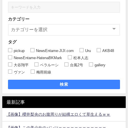
カテゴリー
タグ
pickup
NewsEntame-JIJI.com
Uru
AKB48
NewsEntame-HatenaBKMark
松本人志
大谷翔平
ベラルーシ
台風2号
gallery
ヴァン
梅雨前線
検索
最新記事
【画像】櫻井梨央のお腹周りが結構エロくて草生えるｗｗ
【画像】この美少女のパンツｗｗｗｗｗｗｗｗｗｗｗｗ