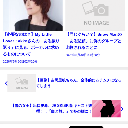
【必要なのは？】My Little
【同じぐらい？】Snow Manの
Lover・akkoさんの「ある振り
「ある悲願」に例のグループと
返り」に見る、ボーカルに求め
比較されることに
るものについて
2026年5月30日02時20分
2026年5月30日02時20分
【画像】吉岡里帆ちゃん、全体的にムチムチになっ
てしまう
【雪の女王】出口夏希、JR SKISKI新キャスト抜
擢！→「白と熱。」で冬の顔に！