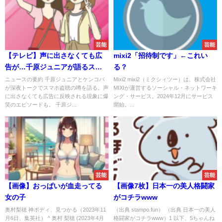
芸能
芸能
【テレビ】声に出さなくても広
mixi2「招待制です」←これい
告が…千原ジュニアが語るスマ
る？
ホの恐怖
ニュースの要約 千原ジュニアとケンコバ
Mixi2 mixi2（ミクシィツー）は、株式会社
が深夜トークでスマホ盗聴の噂を語る。声
MIXIが運営するソーシャル・ネットワーキ
に出さなくても広告に反映される現象に爆
ング・サービス。2024年12月にサービス
笑のエピソードも。 千原ジ...
開始。...
芸能
芸能
【画像】おっぱいが血走ってる
【画像7枚】日本一の美人格闘家
女の子
がコチラwww
奥村梨穂 神ボディ、見つかる（2023年11
（出典 stampo.fun） （出典 日本一の美人
月6日、集英社） ^ 奥村 梨穂 (2023年4月
格闘家がコチラwww）1 以下、5ちゃんね