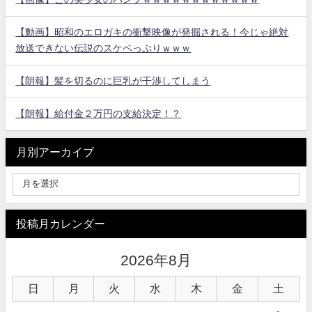
【動画】昭和のエロガキの衝撃映像が発掘される！今じゃ絶対
放送できない伝説のスケベっぷりｗｗｗ
【朗報】髪を切るのに巨乳が干渉してしまう
【朗報】給付金２万円の支給決定！？
月別アーカイブ
投稿月カレンダー
2026年8月
日
月
火
水
木
金
土