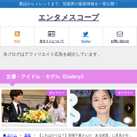
裏話からトレンドまで、芸能界の最新情報を一挙公開！
エンタメスコープ
RSS
当サイトについて
Twitter
お問い合わせ
当ブログはアフィリエイト広告を紹介しています。
女優・アイドル・モデル《Gallery》
ギャラリー
ギャラリー
ホーム
速報
【こればかりは？】若槻千夏さんの「ある絶賛」に意見が分か