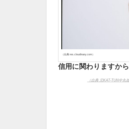
（出典 res.cloudinary.com）
信用に関わりますか
（出典 元KAT-TUN