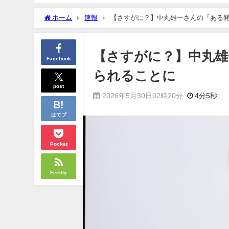
ホーム
速報
【さすがに？】中丸雄一さんの「ある
【さすがに？】中丸雄
Facebook
られることに
post
2026年5月30日02時20分
4分5秒
はてブ
Pocket
Feedly