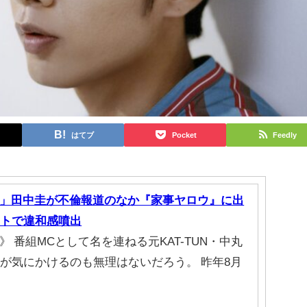
はてブ
Pocket
Feedly
」田中圭が不倫報道のなか『家事ヤロウ』に出
ットで違和感噴出
 番組MCとして名を連ねる元KAT-TUN・中丸
者が気にかけるのも無理はないだろう。 昨年8月