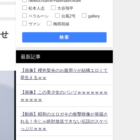
NewsEntame-HatenaBKMark
松本人志
大谷翔平
ベラルーシ
台風2号
gallery
ヴァン
梅雨前線
寄せ
検索
最新記事
【画像】櫻井梨央のお腹周りが結構エロくて
草生えるｗｗ
【画像】この美少女のパンツｗｗｗｗｗｗｗ
ｗｗｗｗｗ
【動画】昭和のエロガキの衝撃映像が発掘さ
れる！今じゃ絶対放送できない伝説のスケベ
っぷりｗｗｗ