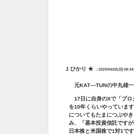
1
ひかり ★
：2025/04/20(日) 08:34
元KAT―TUNの中丸雄
17日に自身のXで「ブロ
を10年くらいやっていま
についてもたまにつぶやき
み、「基本投資信託ですが
日本株と米国株で1対1で