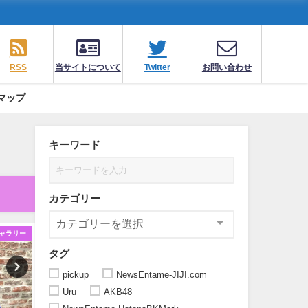
RSS
当サイトについて
Twitter
お問い合わせ
マップ
キーワード
カテゴリー
ャラリー
ギャラリー
ギ
タグ
pickup
NewsEntame-JIJI.com
Uru
AKB48