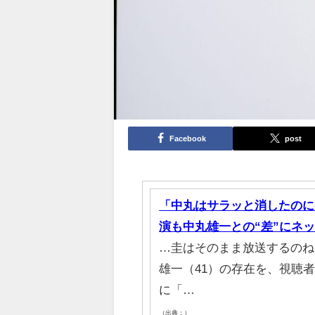
Facebook
post
「中丸はサラッと消したのに
演も中丸雄一との“差”にネ
…圭はそのまま放送するのね》
雄一（41）の存在を、視聴
に「…
（出典：）