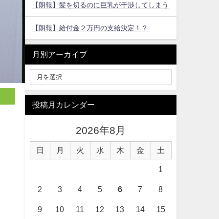
【朗報】髪を切るのに巨乳が干渉してしまう
【朗報】給付金２万円の支給決定！？
月別アーカイブ
投稿月カレンダー
2026年8月
日
月
火
水
木
金
土
1
2
3
4
5
6
7
8
9
10
11
12
13
14
15