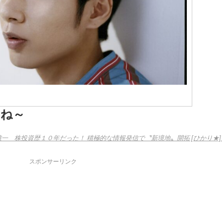
らね～
中丸雄一 株投資歴１０年だった！ 積極的な情報発信で〝新境地〟開拓 [ひかり★]
スポンサーリンク