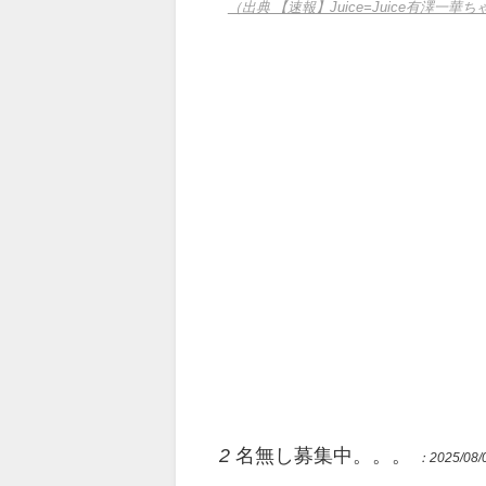
（出典 【速報】Juice=Juice有
2
名無し募集中。。。
：2025/08/0