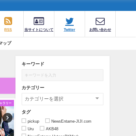
RSS
当サイトについて
Twitter
お問い合わせ
マップ
キーワード
カテゴリー
ャラリー
ギャラリー
ギ
タグ
pickup
NewsEntame-JIJI.com
Uru
AKB48