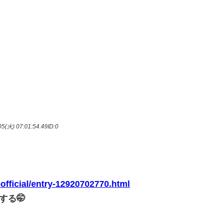
5(火) 07:01:54.49
ID:0
-official/entry-12920702770.html
する🤭