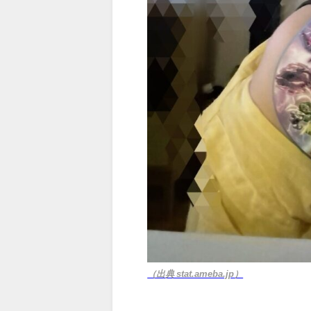
（出典 stat.ameba.jp）