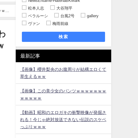
NewsEntame-HatenaBKMark
松本人志
大谷翔平
ｗｗｗ
ベラルーシ
台風2号
gallery
ヴァン
梅雨前線
わ
検索
ｗ
最新記事
【画像】櫻井梨央のお腹周りが結構エロくて
草生えるｗｗ
【画像】この美少女のパンツｗｗｗｗｗｗｗ
ｗｗｗｗｗ
【動画】昭和のエロガキの衝撃映像が発掘さ
れる！今じゃ絶対放送できない伝説のスケベ
っぷりｗｗｗ