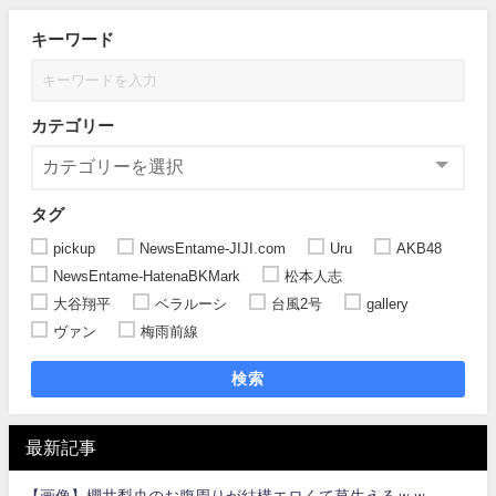
キーワード
カテゴリー
タグ
pickup
NewsEntame-JIJI.com
Uru
AKB48
NewsEntame-HatenaBKMark
松本人志
大谷翔平
ベラルーシ
台風2号
gallery
ヴァン
梅雨前線
検索
最新記事
【画像】櫻井梨央のお腹周りが結構エロくて草生えるｗｗ