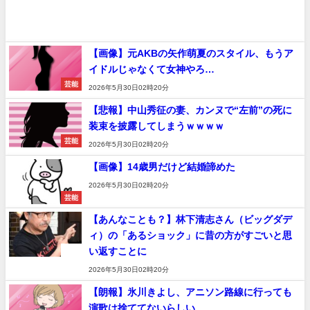
【画像】元AKBの矢作萌夏のスタイル、もうア
イドルじゃなくて女神やろ…
芸能
2026年5月30日02時20分
【悲報】中山秀征の妻、カンヌで“左前”の死に
装束を披露してしまうｗｗｗｗ
芸能
2026年5月30日02時20分
【画像】14歳男だけど結婚諦めた
2026年5月30日02時20分
芸能
【あんなことも？】林下清志さん（ビッグダデ
ィ）の「あるショック」に昔の方がすごいと思
い返すことに
速報
2026年5月30日02時20分
【朗報】氷川きよし、アニソン路線に行っても
演歌は捨ててないらしい