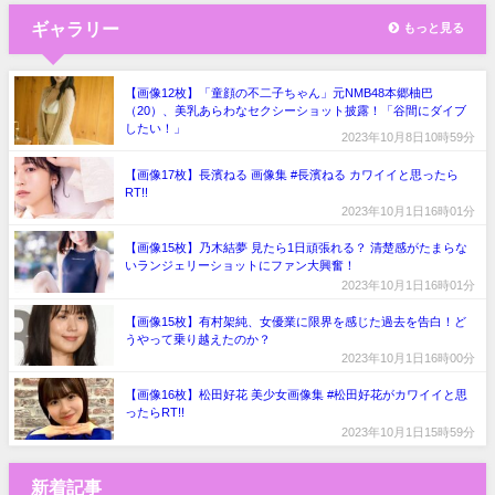
ギャラリー
もっと見る
【画像12枚】「童顔の不二子ちゃん」元NMB48本郷柚巴
（20）、美乳あらわなセクシーショット披露！「谷間にダイブ
したい！」
2023年10月8日10時59分
【画像17枚】長濱ねる 画像集 #長濱ねる カワイイと思ったら
RT!!
2023年10月1日16時01分
【画像15枚】乃木結夢 見たら1日頑張れる？ 清楚感がたまらな
いランジェリーショットにファン大興奮！
2023年10月1日16時01分
【画像15枚】有村架純、女優業に限界を感じた過去を告白！ど
うやって乗り越えたのか？
2023年10月1日16時00分
【画像16枚】松田好花 美少女画像集 #松田好花がカワイイと思
ったらRT!!
2023年10月1日15時59分
新着記事