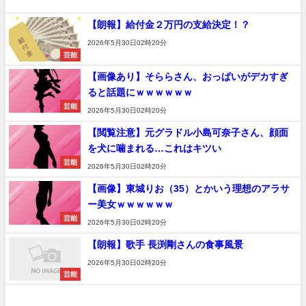
【朗報】給付金２万円の支給決定！？
2026年5月30日02時20分
芸能
【画像あり】そららさん、おっぱいがデカすぎ
ると話題にｗｗｗｗｗｗ
芸能
2026年5月30日02時20分
【閲覧注意】元グラドル小島可奈子さん、顔面
を犬に噛まれる…これはキツい
芸能
2026年5月30日02時20分
【画像】東城りお（35）とかいう理想のアラサ
ー美女ｗｗｗｗｗｗ
芸能
2026年5月30日02時20分
【朗報】歌手 長渕剛さんの食事風景
2026年5月30日02時20分
芸能