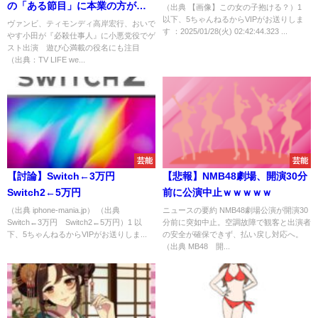
の「ある節目」に本業の方が心
（出典 【画像】この女の子抱ける？）1
以下、5ちゃんねるからVIPがお送りしま
配な事態に
ヴァンビ、ティモンディ高岸宏行、おいで
す ：2025/01/28(火) 02:42:44.323 ...
やす小田が『必殺仕事人』に小悪党役でゲ
スト出演 遊び心満載の役名にも注目
（出典：TV LIFE we...
芸能
芸能
【討論】Switch←3万円
【悲報】NMB48劇場、開演30分
Switch2←5万円
前に公演中止ｗｗｗｗｗ
（出典 iphone-mania.jp） （出典
ニュースの要約 NMB48劇場公演が開演30
Switch←3万円 Switch2←5万円）1 以
分前に突如中止。空調故障で観客と出演者
下、5ちゃんねるからVIPがお送りしま...
の安全が確保できず、払い戻し対応へ。
（出典 MB48 開...