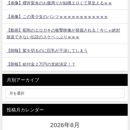
【画像】櫻井梨央のお腹周りが結構エロくて草生えるｗｗ
【画像】この美少女のパンツｗｗｗｗｗｗｗｗｗｗｗｗ
【動画】昭和のエロガキの衝撃映像が発掘される！今じゃ絶対
放送できない伝説のスケベっぷりｗｗｗ
【朗報】髪を切るのに巨乳が干渉してしまう
【朗報】給付金２万円の支給決定！？
月別アーカイブ
投稿月カレンダー
2026年8月