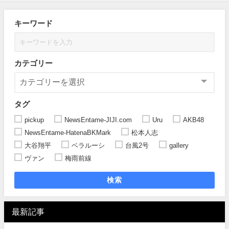
キーワード
カテゴリー
タグ
pickup
NewsEntame-JIJI.com
Uru
AKB48
NewsEntame-HatenaBKMark
松本人志
大谷翔平
ベラルーシ
台風2号
gallery
ヴァン
梅雨前線
検索
最新記事