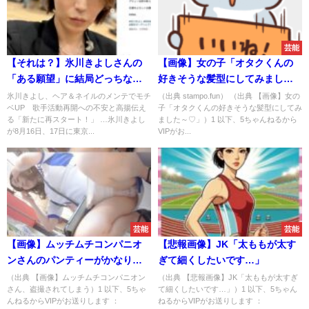
速報
芸能
【それは？】氷川きよしさんの
【画像】女の子「オタクくんの
「ある願望」に結局どっちなの
好きそうな髪型にしてみました
か分からなくなる事態に
～♡」
氷川きよし、ヘア＆ネイルのメンテでモチ
（出典 stampo.fun） （出典 【画像】女の
ベUP 歌手活動再開への不安と高揚伝え
子「オタクくんの好きそうな髪型にしてみ
る「新たに再スタート！」 …氷川きよし
ました～♡」）1 以下、5ちゃんねるから
が8月16日、17日に東京...
VIPがお...
芸能
芸能
【画像】ムッチムチコンパニオ
【悲報画像】JK「太ももが太す
ンさんのパンティーがかなりセ
ぎて細くしたいです…」
クシー！
（出典 【画像】ムッチムチコンパニオン
（出典 【悲報画像】JK「太ももが太すぎ
さん、盗撮されてしまう）1 以下、5ちゃ
て細くしたいです…」）1 以下、5ちゃん
んねるからVIPがお送りします ：
ねるからVIPがお送りします ：