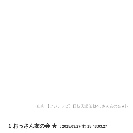
（出典 【フジテレビ】日枝氏退任 [おっさん友の会★]）
1
おっさん友の会 ★
：2025/03/27(木) 15:43:03.27