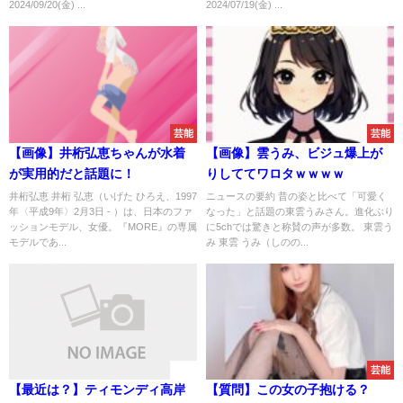
2024/09/20(金) ...
2024/07/19(金) ...
芸能
芸能
【画像】井桁弘恵ちゃんが水着
【画像】雲うみ、ビジュ爆上が
が実用的だと話題に！
りしててワロタｗｗｗｗ
井桁弘恵 井桁 弘恵（いげた ひろえ、1997
ニュースの要約 昔の姿と比べて「可愛く
年〈平成9年〉2月3日 - ）は、日本のファ
なった」と話題の東雲うみさん。進化ぶり
ッションモデル、女優。『MORE』の専属
に5chでは驚きと称賛の声が多数。 東雲う
モデルであ...
み 東雲 うみ（しのの...
速報
芸能
【最近は？】ティモンディ高岸
【質問】この女の子抱ける？