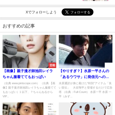
ｗｗｗ
Xでフォローしよう
おすすめの記事
芸能
速報
【画像】親子漫才師池田レイラ
【やりすぎ？】水原一平さんの
ちゃん服着ててもおっぱい
「あるウワサ」に発信元へのブ
ーイングが一斉に起る事態に
（出典 www.pintscope.com） （出典 【画
水原通訳が身に着けた“特別”アイテム「良
像】親子漫才師池田レイラちゃん服着てて
い宣伝」 大谷翔平と登場するだけで広告
もおっぱい）1 以下、？ちゃんねるから
塔 （出典：Full-Count） 水原一平 水原 一
VIP...
平（みず...