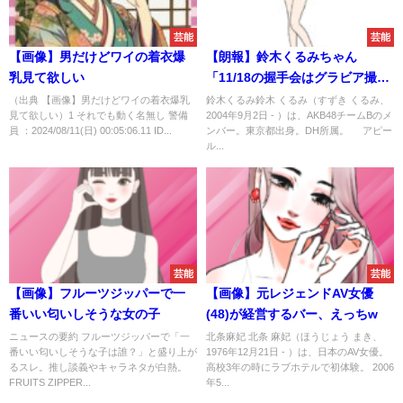
芸能
芸能
【画像】男だけどワイの着衣爆
【朗報】鈴木くるみちゃん
乳見て欲しい
「11/18の握手会はグラビア撮影
の時の格好します」
（出典 【画像】男だけどワイの着衣爆乳
鈴木くるみ鈴木 くるみ（すずき くるみ、
見て欲しい）1 それでも動く名無し 警備
2004年9月2日 - ）は、AKB48チームBのメ
員 ：2024/08/11(日) 00:05:06.11 ID...
ンバー。東京都出身。DH所属。 アピー
ル...
芸能
芸能
【画像】フルーツジッパーで一
【画像】元レジェンドAV女優
番いい匂いしそうな女の子
(48)が経営するバー、えっちw
ニュースの要約 フルーツジッパーで「一
北条麻妃 北条 麻妃（ほうじょう まき、
番いい匂いしそうな子は誰？」と盛り上が
1976年12月21日 - ）は、日本のAV女優。
るスレ。推し談義やキャラネタが白熱。
高校3年の時にラブホテルで初体験。 2006
FRUITS ZIPPER...
年5...