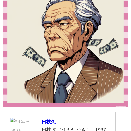
日枝久
日枝
久
（ひえだ ひさし、1937