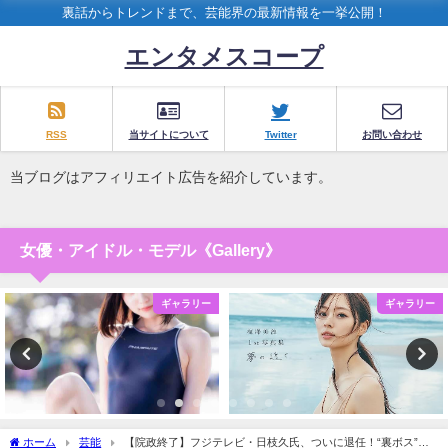
裏話からトレンドまで、芸能界の最新情報を一挙公開！
エンタメスコープ
RSS
当サイトについて
Twitter
お問い合わせ
当ブログはアフィリエイト広告を紹介しています。
女優・アイドル・モデル《Gallery》
ギャラリー
ギャラリー
ホーム
芸能
【院政終了】フジテレビ・日枝久氏、ついに退任！“裏ボス”時