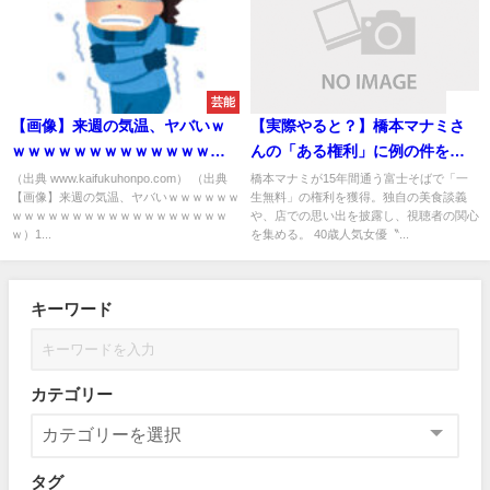
芸能
速報
【画像】来週の気温、ヤバいｗ
【実際やると？】橋本マナミさ
ｗｗｗｗｗｗｗｗｗｗｗｗｗｗ
んの「ある権利」に例の件を思
ｗｗｗｗｗｗｗｗｗｗ
い起こすことに
（出典 www.kaifukuhonpo.com） （出典
橋本マナミが15年間通う富士そばで「一
【画像】来週の気温、ヤバいｗｗｗｗｗｗ
生無料」の権利を獲得。独自の美食談義
ｗｗｗｗｗｗｗｗｗｗｗｗｗｗｗｗｗｗ
や、店での思い出を披露し、視聴者の関心
ｗ）1...
を集める。 40歳人気女優〝...
キーワード
カテゴリー
タグ