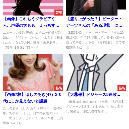
芸能
速報
【画像】これもうグラビアや
【盛り上がった？】ピーター・
ろ…声優の太もも、えっちすぎ
アーツさんの「ある現状」に黄
る
金期を思い返す人が続出する
ニュースの要約 声優のムチムチ画像が話
【LEGEND】ピーター・アーツ「次は20
題に。「どすけべじゃん」「太ももに挟ま
勝18KO、全て1Rで倒している凄い選手を
れたい」など5ch民が騒然！画像あり。
連れて来る」と予告、7月15日に千葉で本
（出典 【画像】すけべ声...
格旗揚げ戦 （出...
芸能
芸能
【画像7枚】ほしのあき(47) ２０
【大悲報】ドジャース5連敗...
代にしか見えないと話題
（出典 as1.ftcdn.net） （出典 【大悲報】
ドジャース5連敗...）1 それでも動く名無
ほしのあき ほしの あき（1977年〈昭和52
し 警備員 ：2024/05/27(月)...
年〉3月14日 - ）は、日本の女性タレン
ト、女優、グラビアアイドル。本名、三浦
亜希（みうら...