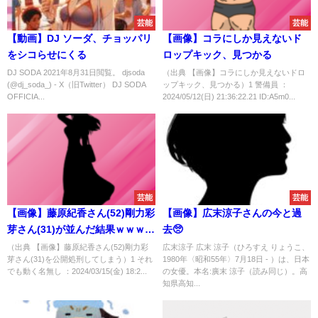
芸能
芸能
【動画】DJ ソーダ、チョッパリ
【画像】コラにしか見えないド
をシコらせにくる
ロップキック、見つかる
DJ SODA 2021年8月31日閲覧。 djsoda
（出典 【画像】コラにしか見えないドロ
(@dj_soda_) - X（旧Twitter） DJ SODA
ップキック、見つかる）1 警備員 ：
OFFICIA...
2024/05/12(日) 21:36:22.21 ID:A5m0...
芸能
芸能
【画像】藤原紀香さん(52)剛力彩
【画像】広末涼子さんの今と過
芽さん(31)が並んだ結果ｗｗｗｗ
去🥺
ｗｗｗｗｗｗｗｗｗｗｗｗｗｗ
（出典 【画像】藤原紀香さん(52)剛力彩
広末涼子 広末 涼子（ひろすえ りょうこ、
芽さん(31)を公開処刑してしまう）1 それ
1980年〈昭和55年〉7月18日 - ）は、日本
ｗｗｗｗ
でも動く名無し ：2024/03/15(金) 18:2...
の女優。本名:廣末 涼子（読み同じ）。高
知県高知...