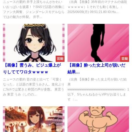
ニュースの要約 井手上漠ちゃんがかわい
（出典 【画像】35年前のマクナルの値段
いおっぱいを披露！？SNSで話題の画像に
ｗｗｗｗｗ）1 それでも動く名無し ：
ファン大興奮、ジェンダーレスモデルなら
2025/06/09(月) 09:51:21.80 ID:Hu...
ではの魅力が炸裂。 井手...
芸能
芸能
【画像】雲うみ、ビジュ爆上が
【画像】酔った女上司が脱いだ
りしててワロタｗｗｗｗ
結果
wwwwwwwwwwwwwwwwwww
ニュースの要約 昔の姿と比べて「可愛く
（出典 【画像】酔った女上司が脱いだ結
なった」と話題の東雲うみさん。進化ぶり
果
に5chでは驚きと称賛の声が多数。 東雲う
wwwwwwwwwwwwwwwwwwwwwwww）1
み 東雲 うみ（しのの...
以下、5ちゃんねるからVIPがお送りしま
す ：...