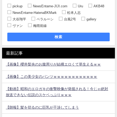
pickup
NewsEntame-JIJI.com
Uru
AKB48
NewsEntame-HatenaBKMark
松本人志
大谷翔平
ベラルーシ
台風2号
gallery
ヴァン
梅雨前線
検索
最新記事
【画像】櫻井梨央のお腹周りが結構エロくて草生えるｗｗ
【画像】この美少女のパンツｗｗｗｗｗｗｗｗｗｗｗｗ
【動画】昭和のエロガキの衝撃映像が発掘される！今じゃ絶対
放送できない伝説のスケベっぷりｗｗｗ
【朗報】髪を切るのに巨乳が干渉してしまう