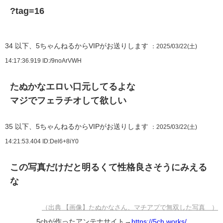
?tag=16
34
以下、5ちゃんねるからVIPがお送りします
：2025/03/22(土)
14:17:36.919
ID:/9noArVWH
たぬかなエロい口元してるよな
マジでフェラチオして欲しい
35
以下、5ちゃんねるからVIPがお送りします
：2025/03/22(土)
14:21:53.404
ID:Del6+8iY0
この写真だけだと明るくて性格良さそうにみえる
な
（出典 【画像】たぬかなさん、マチアプで無双した写真 ）
5chが作ったアンテナサイト→
https://5ch.works/