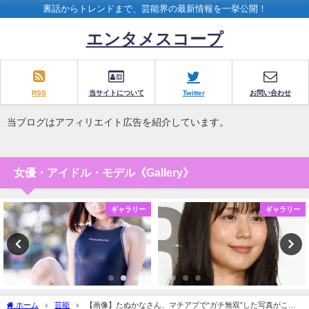
裏話からトレンドまで、芸能界の最新情報を一挙公開！
エンタメスコープ
RSS
当サイトについて
Twitter
お問い合わせ
当ブログはアフィリエイト広告を紹介しています。
女優・アイドル・モデル《Gallery》
ギャラリー
ギャラリー
ホーム
芸能
【画像】たぬかなさん、マチアプで“ガチ無双”した写真がこち