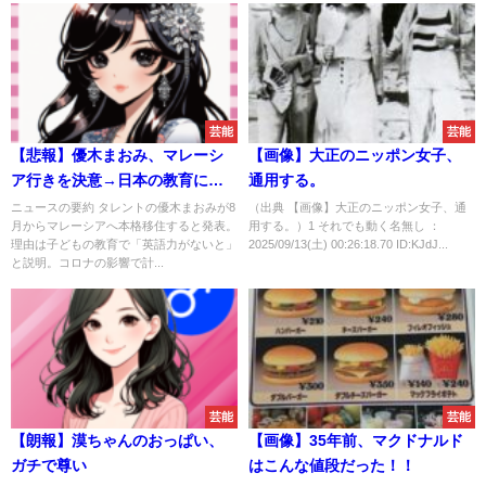
芸能
芸能
【悲報】優木まおみ、マレーシ
【画像】大正のニッポン女子、
ア行きを決意→日本の教育に疑
通用する。
問か
ニュースの要約 タレントの優木まおみが8
（出典 【画像】大正のニッポン女子、通
月からマレーシアへ本格移住すると発表。
用する。）1 それでも動く名無し ：
理由は子どもの教育で「英語力がないと」
2025/09/13(土) 00:26:18.70 ID:KJdJ...
と説明。コロナの影響で計...
芸能
芸能
【朗報】漠ちゃんのおっぱい、
【画像】35年前、マクドナルド
ガチで尊い
はこんな値段だった！！