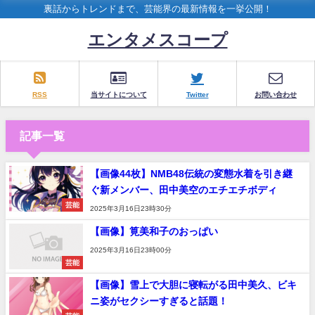
裏話からトレンドまで、芸能界の最新情報を一挙公開！
エンタメスコープ
RSS
当サイトについて
Twitter
お問い合わせ
記事一覧
【画像44枚】NMB48伝統の変態水着を引き継
ぐ新メンバー、田中美空のエチエチボディ
芸能
2025年3月16日23時30分
【画像】筧美和子のおっぱい
2025年3月16日23時00分
芸能
【画像】雪上で大胆に寝転がる田中美久、ビキ
ニ姿がセクシーすぎると話題！