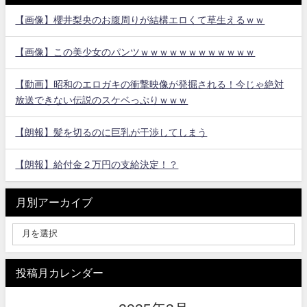
【画像】櫻井梨央のお腹周りが結構エロくて草生えるｗｗ
【画像】この美少女のパンツｗｗｗｗｗｗｗｗｗｗｗｗ
【動画】昭和のエロガキの衝撃映像が発掘される！今じゃ絶対
放送できない伝説のスケベっぷりｗｗｗ
【朗報】髪を切るのに巨乳が干渉してしまう
【朗報】給付金２万円の支給決定！？
月別アーカイブ
投稿月カレンダー