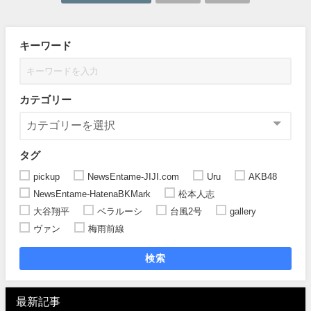
キーワード
カテゴリー
タグ
pickup
NewsEntame-JIJI.com
Uru
AKB48
NewsEntame-HatenaBKMark
松本人志
大谷翔平
ベラルーシ
台風2号
gallery
ヴァン
梅雨前線
検索
最新記事