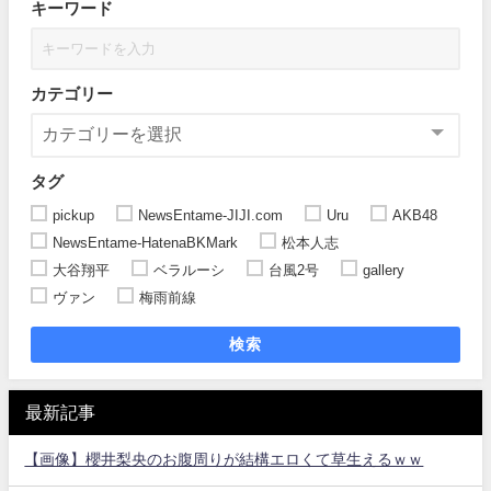
キーワード
カテゴリー
タグ
pickup
NewsEntame-JIJI.com
Uru
AKB48
NewsEntame-HatenaBKMark
松本人志
大谷翔平
ベラルーシ
台風2号
gallery
ヴァン
梅雨前線
検索
最新記事
【画像】櫻井梨央のお腹周りが結構エロくて草生えるｗｗ