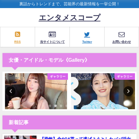
裏話からトレンドまで、芸能界の最新情報を一挙公開！
エンタメスコープ
RSS
当サイトについて
Twitter
お問い合わせ
女優・アイドル・モデル《Gallery》
ギャラリー
ギャラリー
新着記事
【恐怖】金だけ貰って逃げようとしたパパ活女