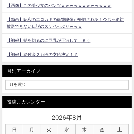
【画像】この美少女のパンツｗｗｗｗｗｗｗｗｗｗｗｗ
【動画】昭和のエロガキの衝撃映像が発掘される！今じゃ絶対
放送できない伝説のスケベっぷりｗｗｗ
【朗報】髪を切るのに巨乳が干渉してしまう
【朗報】給付金２万円の支給決定！？
月別アーカイブ
投稿月カレンダー
2026年8月
日
月
火
水
木
金
土