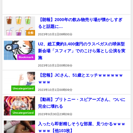
【朗報】2000年の飲み物売り場が懐かしすぎ
ると話題に…
全般
2023年10月1日08時00分
U2、総工費約3,400億円のラスベガスの球体型
新会場「スフィア」でのこけら落とし公演を実
施
Bookmark
2023年10月1日00時39分
【悲報】JCさん、51歳とエッチｗｗｗｗｗｗ
ｗｗｗ
Uncategorized
2023年10月1日00時09分
【動画】ブリトニー・スピアーズさん、ついに
完全に壊れる
Uncategorized
2023年9月30日23時39分
入ったら即射精しそうな部屋、見つかるｗｗｗ
ｗｗｗ【他103枚】