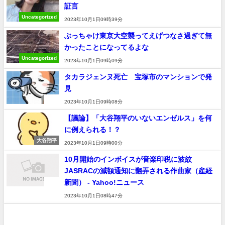
証言
Uncategorized
2023年10月1日09時39分
ぶっちゃけ東京大空襲ってえげつなさ過ぎて無
かったことになってるよな
Uncategorized
2023年10月1日09時09分
タカラジェンヌ死亡 宝塚市のマンションで発
見
速報
2023年10月1日09時08分
【議論】「大谷翔平のいないエンゼルス」を何
に例えられる！？
大谷翔平
2023年10月1日09時00分
10月開始のインボイスが音楽印税に波紋
JASRACの減額通知に翻弄される作曲家（産経
新聞） - Yahoo!ニュース
速報
2023年10月1日08時47分