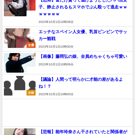
子、静止されるもスマホでぶん殴って逃走ｗｗ
ｗｗｗｗｗ
速報
2023年10月1日10時39分
エッチなスペイン人女優、乳首ビンビンでサッ
カー観戦
女優
2023年10月1日10時30分
【画像】藤岡弘の娘、全員めちゃくちゃ可愛い
2023年10月1日10時09分
速報
【議論】人間って明らかに才能の差があるよ
ね！？
全般
2023年10月1日10時00分
【悲報】能年玲奈さん干されていたと関係者が