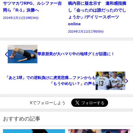
サツマカワRPG、ルシファー吉
稿内容に疑念示す 違和感指摘
岡ら「R-1」決勝へ
し「会ったのは誰だったのでし
ょうか」/デイリースポーツ
2024年2月11日19時34分
online
2024年2月11日17時59分
華原朋美が大ハマり中の地球グミが話題に！
「あと1球」での逆転負けに虎党悲痛…ファンからも
「もうやめない？」の声も
Xでフォローしよう
おすすめの記事