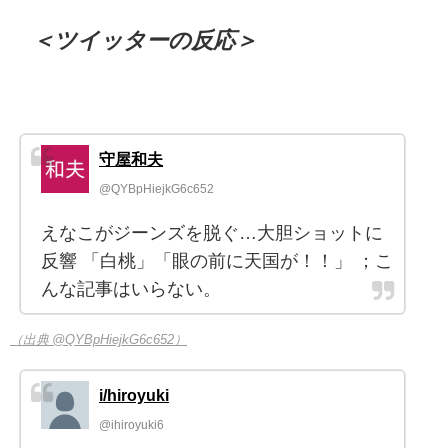
＜ツイッターの反応＞
守屋和夫
@QYBpHiejkG6c652
えなこがジーンズを脱ぐ…大胆ショットに
反響 「白桃」「眼の前に天国が！！」 ；こ
んな記事はいらない。
（出典 @QYBpHiejkG6c652）
i/hiroyuki
@ihiroyuki6