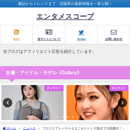
裏話からトレンドまで、芸能界の最新情報を一挙公開！
エンタメスコープ
RSS
当サイトについて
Twitter
お問い合わせ
当ブログはアフィリエイト広告を紹介しています。
女優・アイドル・モデル《Gallery》
ギャラリー
ギャラリー
ホーム
ニュース
プロコスプレーヤーえなこがジーンズ脱ぎで大胆露出！フ