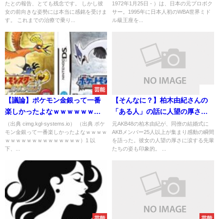
たとの報告、とても残念です。 しかし彼
1972年1月25日 - ）は、日本の元プロボク
女の前向きな姿勢には本当に感銘を受けま
サー。1995年に日本人初のWBA世界ミド
す。 これまでの治療で乗り...
ル級王座を...
芸能
速報
【議論】ポケモン金銀って一番
【そんなに？】柏木由紀さんの
楽しかったよなｗｗｗｗｗｗｗ
「ある人」の話に人望の厚さを
ｗｗｗｗｗｗｗｗｗｗｗ
実感することに
（出典 cimg.kgl-systems.io） （出典 ポケ
元AKB48の柏木由紀が、同僚の結婚式に
モン金銀って一番楽しかったよなｗｗｗｗ
AKBメンバー25人以上が集まり感動の瞬間
ｗｗｗｗｗｗｗｗｗｗｗｗｗｗ）1 以
を語った。彼女の人望の厚さに涙する先輩
下、...
たちの姿も印象的。 ...
芸能
芸能