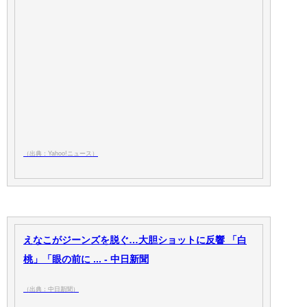
（出典：Yahoo!ニュース）
えなこがジーンズを脱ぐ…大胆ショットに反響 「白
桃」「眼の前に ... - 中日新聞
（出典：中日新聞）