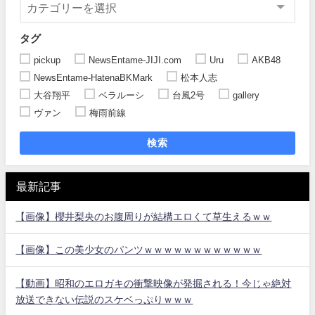
タグ
pickup
NewsEntame-JIJI.com
Uru
AKB48
NewsEntame-HatenaBKMark
松本人志
大谷翔平
ベラルーシ
台風2号
gallery
ヴァン
梅雨前線
検索
最新記事
【画像】櫻井梨央のお腹周りが結構エロくて草生えるｗｗ
【画像】この美少女のパンツｗｗｗｗｗｗｗｗｗｗｗｗ
【動画】昭和のエロガキの衝撃映像が発掘される！今じゃ絶対
放送できない伝説のスケベっぷりｗｗｗ