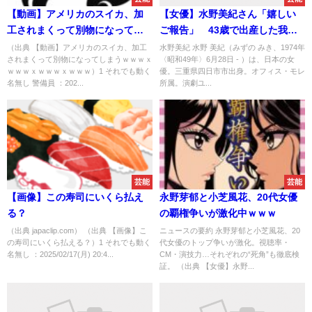
【動画】アメリカのスイカ、加
【女優】水野美紀さん「嬉しい
工されまくって別物になってし
ご報告」 43歳で出産した我が
まうｗｗｗｘｗｗｗｘｗｗｗｘ
子が“快挙” 「非常に喜ばし
（出典 【動画】アメリカのスイカ、加工
水野美紀 水野 美紀（みずの みき、1974年
されまくって別物になってしまうｗｗｗｘ
〈昭和49年〉6月28日 - ）は、日本の女
ｗｗｗ
い」「ほっこり」大反響！
ｗｗｗｘｗｗｗｘｗｗｗ）1 それでも動く
優。三重県四日市市出身。オフィス・モレ
名無し 警備員 ：202...
所属。演劇ユ...
芸能
芸能
【画像】この寿司にいくら払え
永野芽郁と小芝風花、20代女優
る？
の覇権争いが激化中ｗｗｗ
（出典 japaclip.com） （出典 【画像】こ
ニュースの要約 永野芽郁と小芝風花、20
の寿司にいくら払える？）1 それでも動く
代女優のトップ争いが激化。視聴率・
名無し ：2025/02/17(月) 20:4...
CM・演技力…それぞれの“死角”も徹底検
証。 （出典 【女優】永野...