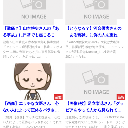
速報
速報
【激痛？】山本耕史さんの「あ
【どうなる？】河合優実さんの
る事故」に日常でも起こること
「ある現状」に例の人を重ねる
に怖さを感じる事態に
ことに
波瑠＆山本耕史＆森本慎太郎ら柊班集結
『Yahoo!検索大賞2024』大賞は大谷翔
「アイシー～瞬間記憶捜査・柊班～」ポス
平、俳優部門1位は河合優実、ミュージシ
ター …班の刑事たちと共に事件解決に奮
ャン部門1位はNumber_i …検索大賞
闘していく。 氷月をはじめ、...
2024』主な結...
芸能
芸能
【画像】エッチな女医さん 心
【画像9枚】足立梨花さん「グラ
ない人によって正体をバラされ
ビアをやって人から見られてい
る
るとお尻が大きくなるんです」
（出典 【画像】エッチな女医さん 心な
足立梨花 この項目には、JIS X 0213:2004
い人によって正体をバラされる）1 それで
で規定されている文字（ハートマーク）が
も動く名無し ：2023/12/20(水)
含まれています（詳細）。 足立 梨花（あ