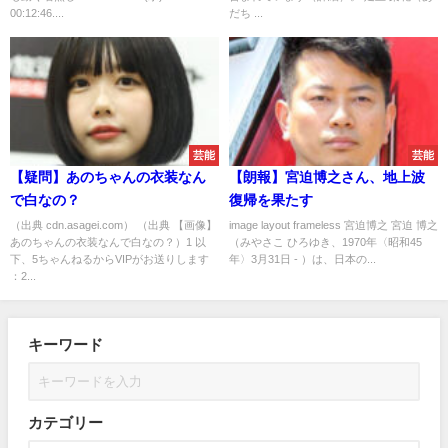
00:12:46....
だち ...
芸能
芸能
【疑問】あのちゃんの衣装なん
【朗報】宮迫博之さん、地上波
で白なの？
復帰を果たす
（出典 cdn.asagei.com） （出典 【画像】
image layout frameless 宮迫博之 宮迫 博之
あのちゃんの衣装なんで白なの？）1 以
（みやさこ ひろゆき、1970年〈昭和45
下、5ちゃんねるからVIPがお送りします
年〉3月31日 - ）は、日本の...
：2...
キーワード
カテゴリー