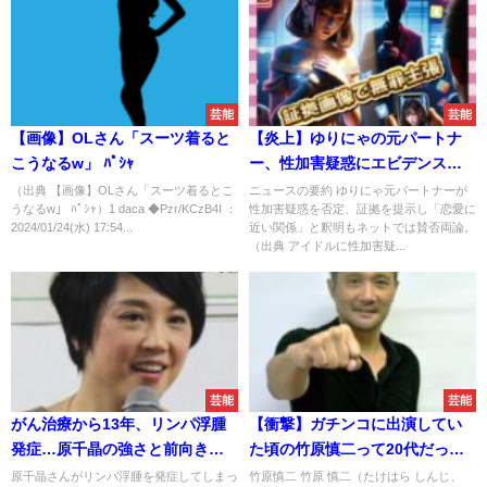
芸能
芸能
【画像】OLさん「スーツ着ると
【炎上】ゆりにゃの元パートナ
こうなるw」 ﾊﾟｼｬ
ー、性加害疑惑にエビデンス出
して燃料投下ｗｗｗ
（出典 【画像】OLさん「スーツ着るとこ
ニュースの要約 ゆりにゃ元パートナーが
うなるw」 ﾊﾟｼｬ）1 daca ◆Pzr/KCzB4I ：
性加害疑惑を否定、証拠を提示し「恋愛に
2024/01/24(水) 17:54...
近い関係」と釈明もネットでは賛否両論。
（出典 アイドルに性加害疑...
芸能
芸能
がん治療から13年、リンパ浮腫
【衝撃】ガチンコに出演してい
発症…原千晶の強さと前向きさ
た頃の竹原慎二って20代だった
に感銘
のか…
原千晶さんがリンパ浮腫を発症してしまっ
竹原慎二 竹原 慎二（たけはら しんじ、