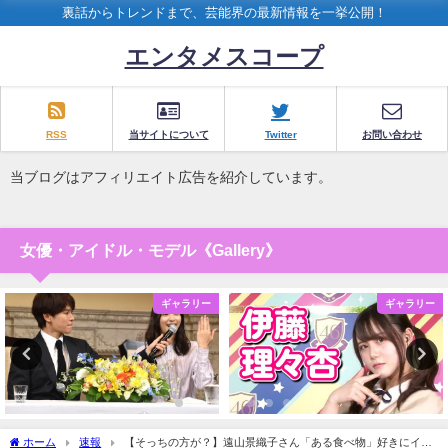
裏話からトレンドまで、芸能界の最新情報を一挙公開！
エンタメスコープ
RSS
当サイトについて
Twitter
お問い合わせ
当ブログはアフィリエイト広告を紹介しています。
女優・アイドル・モデル《Gallery》
ギャラリー
ギャラリー
ホーム
速報
【そっちの方が？】遠山景織子さん「ある食べ物」好きにイメ