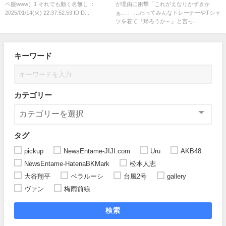
ベ服www）1 それでも動く名無し ：
が理由に衝撃「これがえなりかずきか
2025/01/14(火) 22:37:52.53 ID:D...
ぁ…」 …わってみんなトレーナーやTシャ
ツを着て『帰ろうか～』と言っ...
キーワード
カテゴリー
タグ
pickup
NewsEntame-JIJI.com
Uru
AKB48
NewsEntame-HatenaBKMark
松本人志
大谷翔平
ベラルーシ
台風2号
gallery
ヴァン
梅雨前線
検索