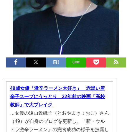
LINE
49歳女優「激辛ラーメン大好き」 赤黒い唐
辛子スープにうっとり 32年前の映画「高校
教師」で大ブレイク
…女優の遠山景織子（とおやまきょおこ）さん
（49）が自身のブログを更新し、「新・ウル
トラ激辛ラーメン」の完食成功の様子を披露し