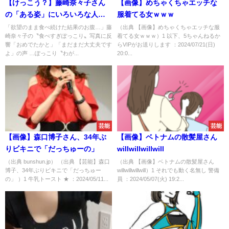
【けっこう？】藤崎奈々子さん
【画像】めちゃくちゃエッチな
の「ある姿」にいろいろな人と
服着てる女ｗｗｗ
重ねてしまうことに
「欲望のまま食べ続けた結果のお腹…」藤
（出典 【画像】めちゃくちゃエッチな服
崎奈々子の〝食べすぎぽっこり〟写真に反
着てる女ｗｗｗ）1 以下、5ちゃんねるか
響「おめでたかと」「まだまだ大丈夫です
らVIPがお送りします ：2024/07/21(日)
よ」の声 …ぽっこり〝わが...
20:0...
芸能
芸能
【画像】森口博子さん、34年ぶ
【画像】ベトナムの散髪屋さん
りビキニで「だっちゅーの」
willwillwillwill
（出典 bunshun.jp） （出典 【芸能】森口
（出典 【画像】ベトナムの散髪屋さん
博子、34年ぶりビキニで「だっちゅー
willwillwillwill）1 それでも動く名無し 警備
の」 ）1 牛乳トースト ★ ：2024/05/11...
員 ：2024/05/07(火) 19:2...