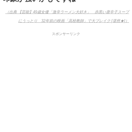
（出典 【芸能】49歳女優「激辛ラーメン大好き」 赤黒い唐辛子スープ
にうっとり 32年前の映画「高校教師」で大ブレイク [湛然★]）
スポンサーリンク