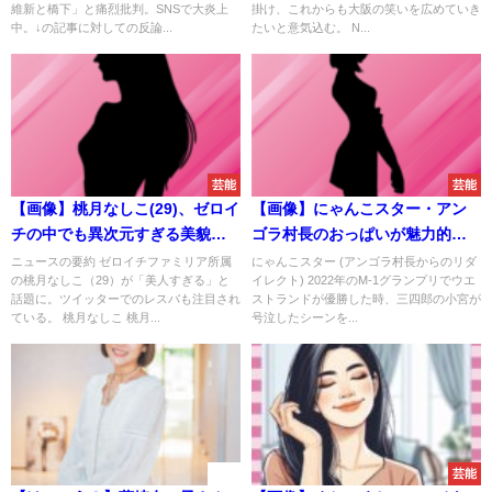
維新と橋下」と痛烈批判。SNSで大炎上
掛け、これからも大阪の笑いを広めていき
中。↓の記事に対しての反論...
たいと意気込む。 N...
芸能
芸能
【画像】桃月なしこ(29)、ゼロイ
【画像】にゃんこスター・アン
チの中でも異次元すぎる美貌ｗ
ゴラ村長のおっぱいが魅力的ｗ
ｗｗｗｗｗ
ｗｗｗｗｗｗｗｗｗｗｗｗｗｗ
ニュースの要約 ゼロイチファミリア所属
にゃんこスター (アンゴラ村長からのリダ
の桃月なしこ（29）が「美人すぎる」と
イレクト) 2022年のM-1グランプリでウエ
ｗｗｗｗｗ
話題に。ツイッターでのレスバも注目され
ストランドが優勝した時、三四郎の小宮が
ている。 桃月なしこ 桃月...
号泣したシーンを...
速報
芸能