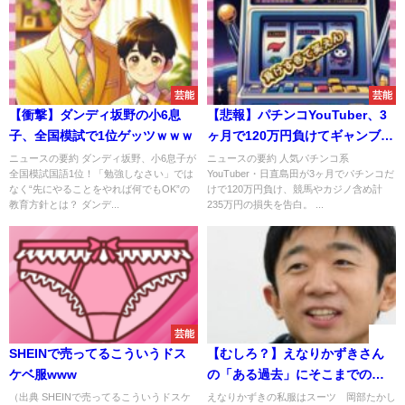
芸能
芸能
【衝撃】ダンディ坂野の小6息
【悲報】パチンコYouTuber、3
子、全国模試で1位ゲッツｗｗｗ
ヶ月で120万円負けてギャンブル
宣言ｗｗｗｗ
ニュースの要約 ダンディ坂野、小6息子が
ニュースの要約 人気パチンコ系
全国模試国語1位！「勉強しなさい」では
YouTuber・日直島田が3ヶ月でパチンコだ
なく“先にやることをやれば何でもOK”の
けで120万円負け、競馬やカジノ含め計
教育方針とは？ ダンデ...
235万円の損失を告白。 ...
芸能
速報
SHEINで売ってるこういうドス
【むしろ？】えなりかずきさん
ケベ服www
の「ある過去」にそこまでのこ
とではないと言われることに
（出典 SHEINで売ってるこういうドスケ
えなりかずきの私服はスーツ 岡部たかし