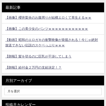
最新記事
【画像】櫻井梨央のお腹周りが結構エロくて草生えるｗｗ
【画像】この美少女のパンツｗｗｗｗｗｗｗｗｗｗｗｗ
【動画】昭和のエロガキの衝撃映像が発掘される！今じゃ絶対
放送できない伝説のスケベっぷりｗｗｗ
【朗報】髪を切るのに巨乳が干渉してしまう
【朗報】給付金２万円の支給決定！？
月別アーカイブ
投稿月カレンダー