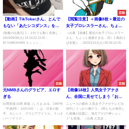
速報
芸能
【動画】TikTokerさん、とんで
【閲覧注意】＜画像8枚＞最近の
もない「あたシコダンス」を披
女子プロレスラーさん、ちょっ
露ｗｗｗｗｗｗｗｗｗｗ
と過激すぎる…😍
(画像の出典元) 1：それでも動く名無し ：
（出典 【画像】最近の女子プロレスラー
2023/09/30(土) 23:19:22.23 ID：
さん、ちょっと過激すぎる…😍）1 風吹け
ID:7oWKXhVR0 エッッッ...
ば名無し ：2023/11/11(土) 06:39:14.25...
芸能
芸能
元NMBさんのグラビア、エロす
【画像18枚】人気女子アナさ
ぎる
ん、全国に見せてしまう「おっ
ぱいの谷間」
白間美瑠 白間 美瑠（しろま みる、1997年
ニュースの要約 人気女子アナがテレビ出
〈平成9年〉10月14日 - ）は、日本の歌
演中にうっかり胸チラ。J民たちが保存し
手、タレント、グラビアアイドル、ラジオ
た画像が話題に。地方アナの“神ショッ
パーソナリテ...
ト”も登場。 （出典 人気女...