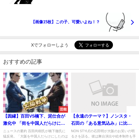
【画像15枚】この子、可愛いよね！？
Xでフォローしよう
おすすめの記事
芸能
速報
【因縁】百田VS橋下、泥仕合が
【永遠のテーマ？】ノンスタ・
激化中 「街を中国人だらけにし
石田の「ある意気込み」に比べ
て、大阪を壊したのは維新とあ
られる事態に
ニュースの要約 百田尚樹氏が橋下徹氏に
NON STYLEの石田明が大阪のお笑いの明
猛反発。「大阪を中国人だらけにしたのは
るさを語る。彼は舞台演出や絵本制作も手
んただよ」