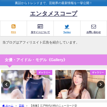
裏話からトレンドまで、芸能界の最新情報を一挙公開！
エンタメスコープ
RSS
当サイトについて
Twitter
お問い合わせ
当ブログはアフィリエイト広告を紹介しています。
女優・アイドル・モデル《Gallery》
ギャラリー
ギャラリー
ホーム
芸能
【画像】江戸時代の時のニューヨーク😲