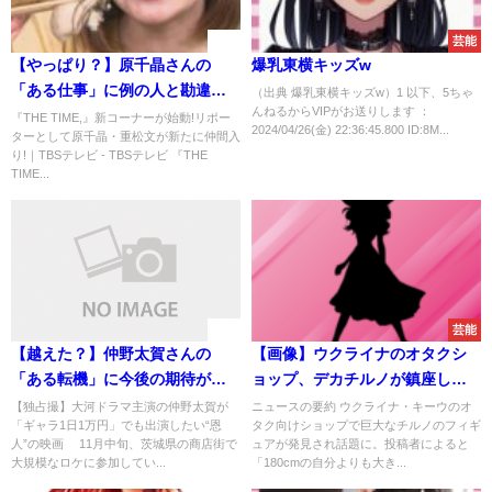
速報
芸能
【やっぱり？】原千晶さんの
爆乳東横キッズw
「ある仕事」に例の人と勘違い
（出典 爆乳東横キッズw）1 以下、5ちゃ
んねるからVIPがお送りします ：
する人が続出する事態に
『THE TIME,』新コーナーが始動!リポー
2024/04/26(金) 22:36:45.800 ID:8M...
ターとして原千晶・重松文が新たに仲間入
り!｜TBSテレビ - TBSテレビ 『THE
TIME...
速報
芸能
【越えた？】仲野太賀さんの
【画像】ウクライナのオタクシ
「ある転機」に今後の期待が寄
ョップ、デカチルノが鎮座して
せられることに
る件ｗｗｗ
【独占撮】大河ドラマ主演の仲野太賀が
ニュースの要約 ウクライナ・キーウのオ
「ギャラ1日1万円」でも出演したい“恩
タク向けショップで巨大なチルノのフィギ
人”の映画 11月中旬、茨城県の商店街で
ュアが発見され話題に。投稿者によると
大規模なロケに参加してい...
「180cmの自分よりも大き...