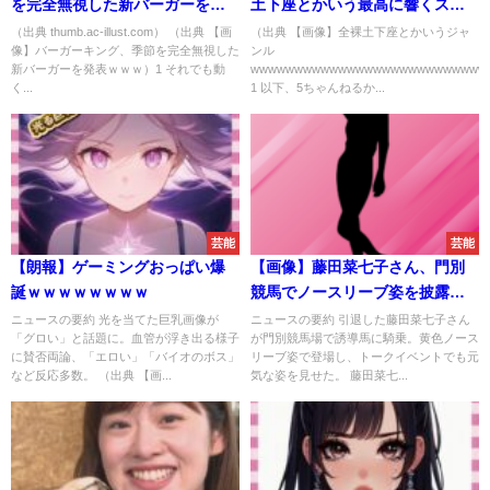
を完全無視した新バーガーを発
土下座とかいう最高に響くスタ
表ｗｗｗ
イルｗｗｗｗｗｗｗｗｗｗｗｗ
（出典 thumb.ac-illust.com） （出典 【画
（出典 【画像】全裸土下座とかいうジャ
像】バーガーキング、季節を完全無視した
ンル
ｗｗｗ
新バーガーを発表ｗｗｗ）1 それでも動
wwwwwwwwwwwwwwwwwwwwwwwwwww
く...
1 以下、5ちゃんねるか...
芸能
芸能
【朗報】ゲーミングおっぱい爆
【画像】藤田菜七子さん、門別
誕ｗｗｗｗｗｗｗｗ
競馬でノースリーブ姿を披露ｗ
ｗｗ
ニュースの要約 光を当てた巨乳画像が
ニュースの要約 引退した藤田菜七子さん
「グロい」と話題に。血管が浮き出る様子
が門別競馬場で誘導馬に騎乗。黄色ノース
に賛否両論、「エロい」「バイオのボス」
リーブ姿で登場し、トークイベントでも元
など反応多数。 （出典 【画...
気な姿を見せた。 藤田菜七...