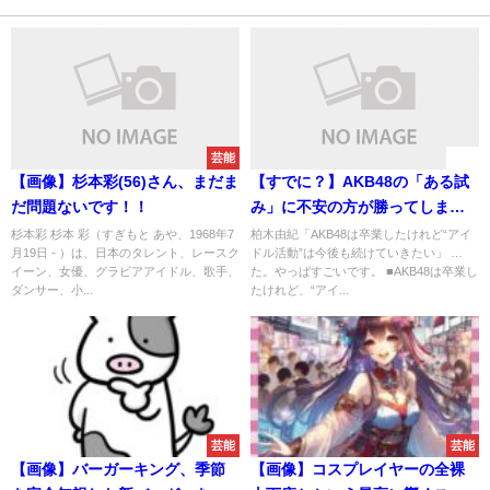
芸能
速報
【画像】杉本彩(56)さん、まだま
【すでに？】AKB48の「ある試
だ問題ないです！！
み」に不安の方が勝ってしまう
事態に
杉本彩 杉本 彩（すぎもと あや、1968年7
柏木由紀「AKB48は卒業したけれど“アイ
月19日 - ）は、日本のタレント、レースク
ドル活動”は今後も続けていきたい」 …
イーン、女優、グラビアアイドル、歌手、
た。やっぱすごいです。 ■AKB48は卒業し
ダンサー、小...
たけれど、“アイ...
芸能
芸能
【画像】バーガーキング、季節
【画像】コスプレイヤーの全裸