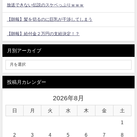
放送できない伝説のスケベっぷりｗｗｗ
【朗報】髪を切るのに巨乳が干渉してしまう
【朗報】給付金２万円の支給決定！？
月別アーカイブ
投稿月カレンダー
2026年8月
日
月
火
水
木
金
土
1
2
3
4
5
6
7
8