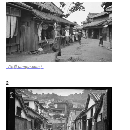
（出典 i.imgur.com）
2