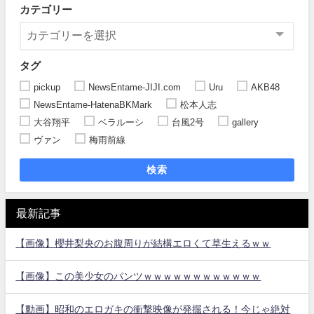
カテゴリー
タグ
pickup
NewsEntame-JIJI.com
Uru
AKB48
NewsEntame-HatenaBKMark
松本人志
大谷翔平
ベラルーシ
台風2号
gallery
ヴァン
梅雨前線
検索
最新記事
【画像】櫻井梨央のお腹周りが結構エロくて草生えるｗｗ
【画像】この美少女のパンツｗｗｗｗｗｗｗｗｗｗｗｗ
【動画】昭和のエロガキの衝撃映像が発掘される！今じゃ絶対