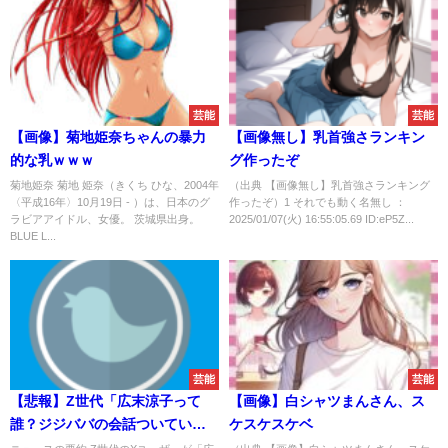
芸能
芸能
【画像】菊地姫奈ちゃんの暴力
【画像無し】乳首強さランキン
的な乳‍ｗｗｗ
グ作ったぞ
菊地姫奈 菊地 姫奈（きくち ひな、2004年
（出典 【画像無し】乳首強さランキング
〈平成16年〉10月19日 - ）は、日本のグ
作ったぞ）1 それでも動く名無し ：
ラビアアイドル、女優。 茨城県出身。
2025/01/07(火) 16:55:05.69 ID:eP5Z...
BLUE L...
芸能
芸能
【悲報】Z世代「広末涼子って
【画像】白シャツまんさん、ス
誰？ジジババの会話ついていけ
ケスケスケベ
ない」ｗｗｗｗｗ