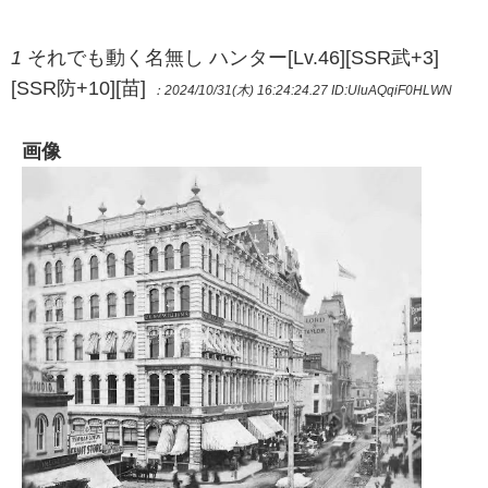
1
それでも動く名無し ハンター[Lv.46][SSR武+3]
[SSR防+10][苗]
：2024/10/31(木) 16:24:24.27
ID:UluAQqiF0HLWN
画像