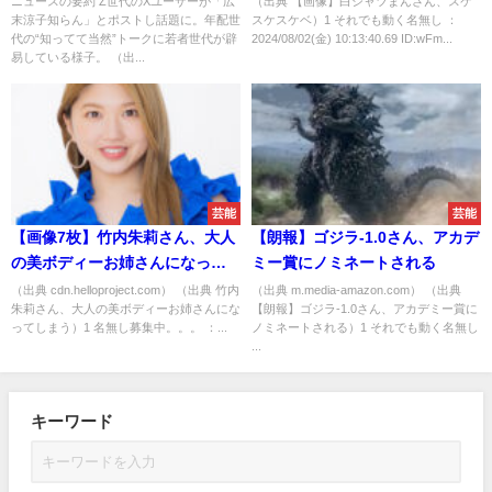
ニュースの要約 Z世代のXユーザーが「広
（出典 【画像】白シャツまんさん、スケ
末涼子知らん」とポストし話題に。年配世
スケスケベ）1 それでも動く名無し ：
代の“知ってて当然”トークに若者世代が辟
2024/08/02(金) 10:13:40.69 ID:wFm...
易している様子。 （出...
芸能
芸能
【画像7枚】竹内朱莉さん、大人
【朗報】ゴジラ-1.0さん、アカデ
の美ボディーお姉さんになって
ミー賞にノミネートされる
しまう
（出典 cdn.helloproject.com） （出典 竹内
（出典 m.media-amazon.com） （出典
朱莉さん、大人の美ボディーお姉さんにな
【朗報】ゴジラ-1.0さん、アカデミー賞に
ってしまう）1 名無し募集中。。。 ：...
ノミネートされる）1 それでも動く名無し
...
キーワード