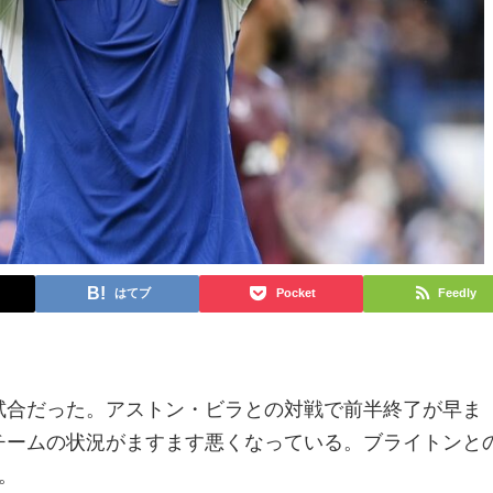
はてブ
Pocket
Feedly
試合だった。アストン・ビラとの対戦で前半終了が早ま
チームの状況がますます悪くなっている。ブライトンと
。