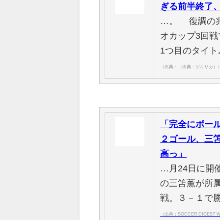
ぎる前半終了、
…。 復調の
オカップ3回
1つ目のタイ
（出典：（出典：ゲキサカ）
「完全にボー
２ゴール、三
高っ」
…月24日に
の三笘薫が所
戦。３－１で
（出典：SOCCER DIGEST 