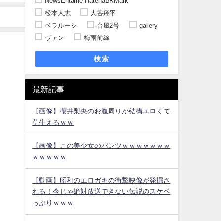
NewsEntame-HatenaBKMark
松本人志
大谷翔平
ベラルーシ
台風2号
gallery
ヴァン
梅雨前線
！
検索
最新記事
【画像】櫻井梨央のお腹周りが結構エロくて
草生えるｗｗ
【画像】この美少女のパンツｗｗｗｗｗｗｗ
ｗｗｗｗｗ
【動画】昭和のエロガキの衝撃映像が発掘さ
れる！今じゃ絶対放送できない伝説のスケベ
っぷりｗｗｗ