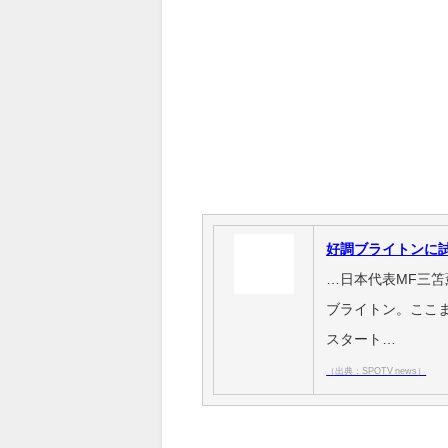
好調ブライトンに
…日本代表MF三
ブライトン。ここま
スタート…
（出典：SPOTV news）