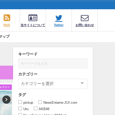
RSS
当サイトについて
Twitter
お問い合わせ
マップ
キーワード
カテゴリー
ャラリー
ギャラリー
ギ
タグ
pickup
NewsEntame-JIJI.com
Uru
AKB48