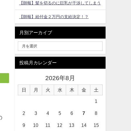
【朗報】髪を切るのに巨乳が干渉してしまう
【朗報】給付金２万円の支給決定！？
月別アーカイブ
投稿月カレンダー
2026年8月
日
月
火
水
木
金
土
1
2
3
4
5
6
7
8
の
9
10
11
12
13
14
15