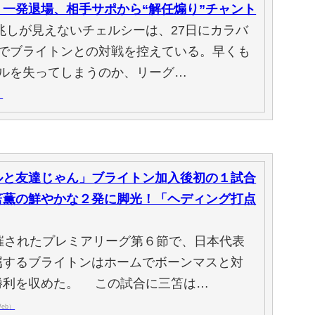
一発退場、相手サポから“解任煽り”チャント
兆しが見えないチェルシーは、27日にカラバ
戦でブライトンとの対戦を控えている。早くも
トルを失ってしまうのか、リーグ…
）
ルと友達じゃん」ブライトン加入後初の１試合
笘薫の鮮やかな２発に脚光！「ヘディング打点
開催されたプレミアリーグ第６節で、日本代表
属するブライトンはホームでボーンマスと対
勝利を収めた。 この試合に三笘は…
Web）