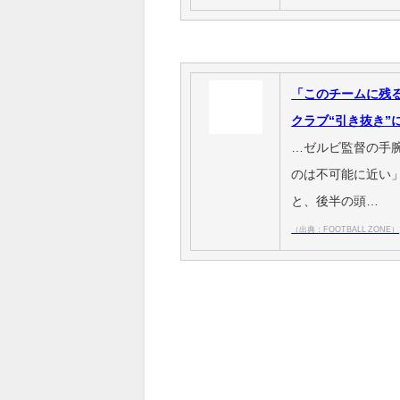
「このチームに残
クラブ“引き抜き”
…ゼルビ監督の手
のは不可能に近い」
と、後半の頭…
（出典：FOOTBALL ZONE）