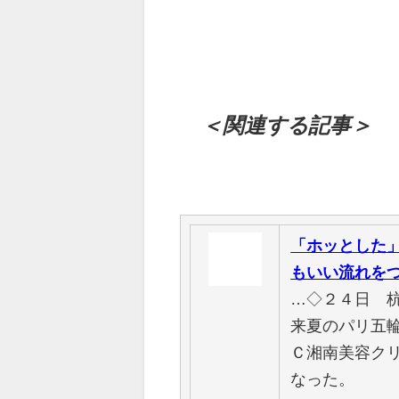
＜関連する記事＞
「ホッとした
もいい流れを
…◇２４日 
来夏のパリ五
Ｃ湘南美容ク
なった。