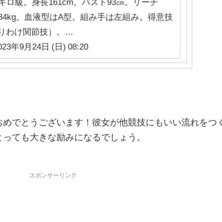
キロ級。身長161cm。バスト93㎝。リーチ
、左34kg。血液型はA型。組み手は左組み。得意技
りわけ関節技）。…
023年9月24日 (日) 08:20
おめでとうございます！彼女が他競技にもいい流れをつ
とっても大きな励みになるでしょう。
スポンサーリンク