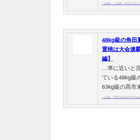
（出典：（出典：中日スポー
48kg級の角田
置桃は大会連
編】
…準に近いと
ている48kg
63kg級の髙市
（出典：TBS NEWS DIG Powe