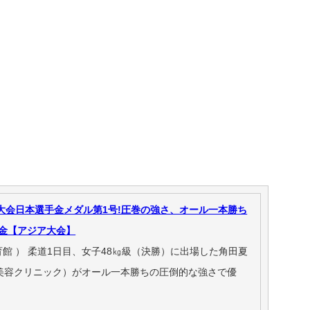
大会日本選手金メダル第1号!圧巻の強さ、オール一本勝ち
り金【アジア大会】
館 ） 柔道1日目、女子48㎏級（決勝）に出場した角田夏
南美容クリニック）がオール一本勝ちの圧倒的な強さで優