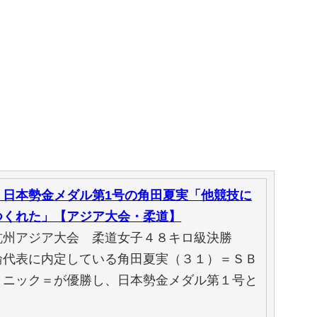
」日本勢金メダル第1号の角田夏実「他競技に
つくれた」【アジア大会・柔道】
杭州アジア大会 柔道女子４８キロ級決勝
輪代表に内定している角田夏実（３１）＝ＳＢ
リニック＝が優勝し、日本勢金メダル第１号と