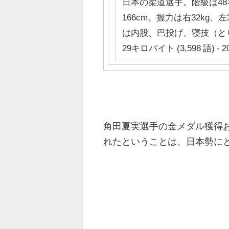
日本の柔道選手。階級は48
166cm。握力は右32kg
は内股、巴投げ、寝技（と
29キロバイト (3,598 語) - 2
角田夏実選手の金メダル獲得
れたということは、日本勢に