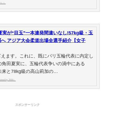
ツ））
夏実が“目玉”一本連発間違いなし!57kg級・玉
覇へ アジア大会柔道出場全選手紹介【女子
言えます。これに、既にパリ五輪代表に内定し
級の角田夏実に、五輪代表争いの渦中にある
未来と78kg級の高山莉加の…
red by JNN）
スポンサーリンク