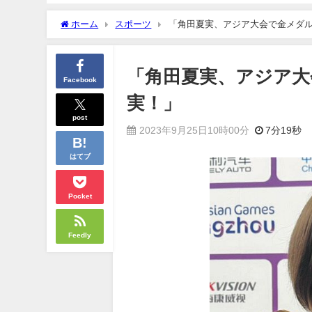
ホーム
スポーツ
「角田夏実、アジア大会で金メダ
「角田夏実、アジア大
Facebook
実！」
post
2023年9月25日10時00分
7分19秒
はてブ
Pocket
Feedly