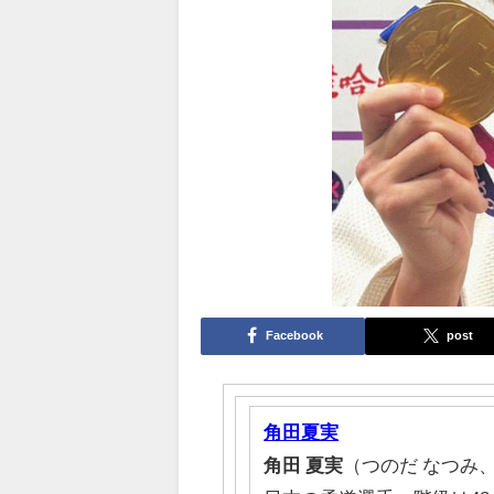
Facebook
post
角田夏実
角田
夏実
（つのだ なつみ、