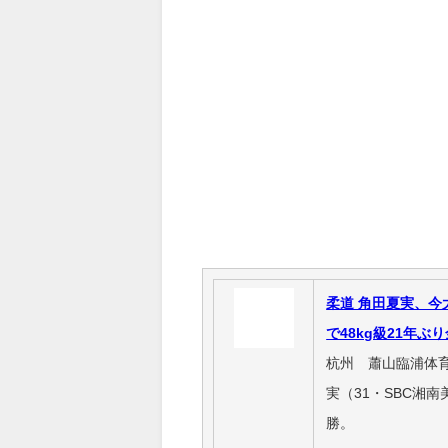
柔道 角田夏実、今
で48kg級21年ぶ
杭州 蕭山臨浦体育
実（31・SBC湘
勝。