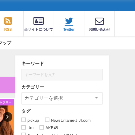
RSS
当サイトについて
Twitter
お問い合わせ
マップ
キーワード
カテゴリー
ャラリー
ギャラリー
ギ
タグ
pickup
NewsEntame-JIJI.com
Uru
AKB48