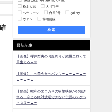
NewsEntame-HatenaBKMark
松本人志
大谷翔平
ベラルーシ
台風2号
gallery
ヴァン
梅雨前線
確
検索
最新記事
【画像】櫻井梨央のお腹周りが結構エロくて
草生えるｗｗ
【画像】この美少女のパンツｗｗｗｗｗｗｗ
ｗｗｗｗｗ
【動画】昭和のエロガキの衝撃映像が発掘さ
れる！今じゃ絶対放送できない伝説のスケベ
っぷりｗｗｗ