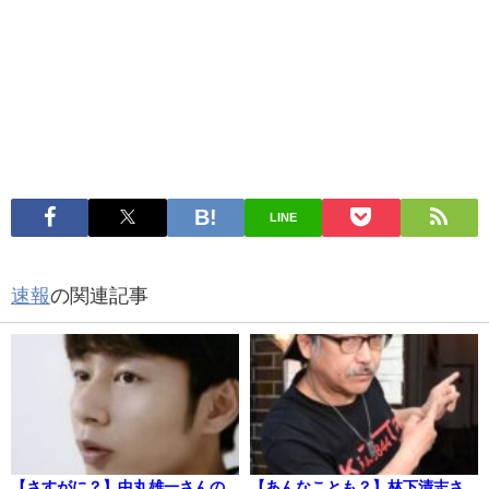
LINE
速報
の関連記事
【さすがに？】中丸雄一さんの
【あんなことも？】林下清志さ