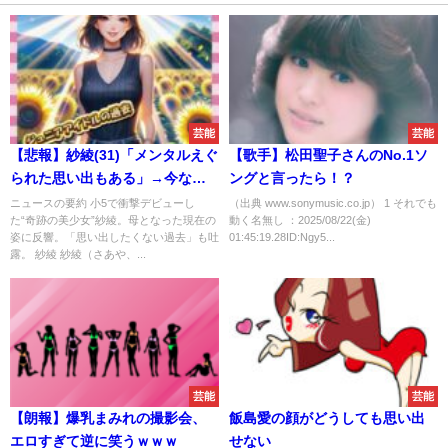
芸能
芸能
【悲報】紗綾(31)「メンタルえぐ
【歌手】松田聖子さんのNo.1ソ
られた思い出もある」→今なお
ングと言ったら！？
美しい姿にネット反響
ニュースの要約 小5で衝撃デビューし
（出典 www.sonymusic.co.jp） 1 それでも
た“奇跡の美少女”紗綾。母となった現在の
動く名無し ：2025/08/22(金)
姿に反響。「思い出したくない過去」も吐
01:45:19.28ID:Ngy5...
露。 紗綾 紗綾（さあや、...
芸能
芸能
【朗報】爆乳まみれの撮影会、
飯島愛の顔がどうしても思い出
エロすぎて逆に笑うｗｗｗ
せない