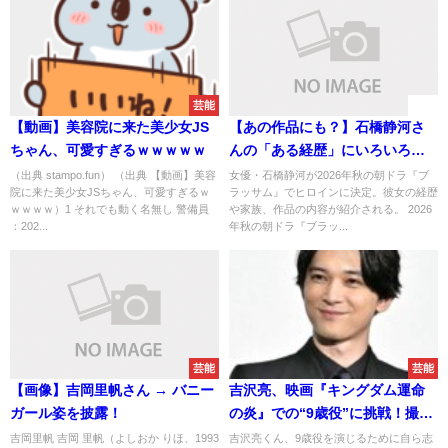
芸能
速報
【動画】美容院に来た美少女JS
【あの作品にも？】石橋静河さ
ちゃん、可愛すぎるｗｗｗｗｗ
んの「ある経歴」にいろいろな
作品に出ていることが明らかに
（出典 stampo.fun） （出典 【動画】美容
女優・石橋静河が2026年秋の朝ドラ『ブ
院に来た美少女JSちゃん、可愛すぎるｗ
ラッサム』でヒロインに決定。彼女の経歴
ｗｗｗｗ）1 それでも動く名無し 警備員
や家族、作品の内容が紹介される。 2026
：202...
年秋の朝ドラ『ブラッ...
芸能
芸能
【画像】吉岡里帆さん → バニー
吉沢亮、映画『キングダム運命
ガール姿を披露！
の炎』での“9歳役”に挑戦！撮影
初日の緊張を告白！
吉岡里帆 吉岡 里帆（よしおか りほ、1993
吉沢亮くん、9歳役を演じるために自ら志