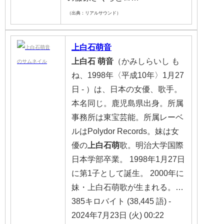
（出典：リアルサウンド）
上白石萌音
上白石
萌音
（かみしらいし も
ね、1998年〈平成10年〉1月27
日 - ）は、日本の女優、歌手。
本名同じ。鹿児島県出身。所属
事務所は東宝芸能。所属レーベ
ルはPolydor Records。妹は女
優の
上白石萌
歌。明治大学国際
日本学部卒業。 1998年1月27日
に第1子として誕生。 2000年に
妹・上白石萌歌が生まれる。…
385キロバイト (38,445 語) -
2024年7月23日 (火) 00:22