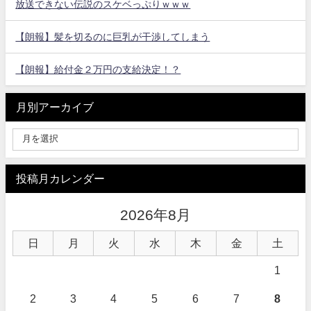
放送できない伝説のスケベっぷりｗｗｗ
【朗報】髪を切るのに巨乳が干渉してしまう
【朗報】給付金２万円の支給決定！？
月別アーカイブ
投稿月カレンダー
2026年8月
日
月
火
水
木
金
土
1
2
3
4
5
6
7
8