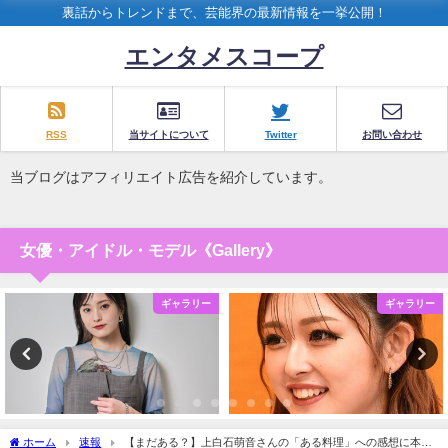
裏話からトレンドまで、芸能界の最新情報を一挙公開！
エンタメスコープ
RSS
当サイトについて
Twitter
お問い合わせ
当ブログはアフィリエイト広告を紹介しています。
女優・アイドル・モデル《Gallery》
ギャラリー
ギャラリー
ホーム
速報
【まだある？】上白石萌音さんの「ある料理」への感想に本物