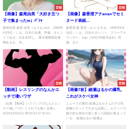
芸能
芸能
【画像】森尾由美「大好き五つ
【画像】森香澄アナananでセミ
子で集まったw」ﾊﾟｼｬ
ヌード表紙
wwwwwwwwwwwwwwwwwww
森尾由美 森尾 由美（もりお ゆみ、1966年
森香澄 森 香澄（もり かすみ、1995年6月
6月8日 - ）は、日本の女優、声優、タレン
16日 - ）は、日本のタレント、フリーアナ
トである。出生名同じ。 東京都豊島区巣
ウンサー。seju（GROVE株式会社）所
鴨生まれ、埼...
属。元テ...
芸能
芸能
【動画】レスリングのなんかエ
【画像7枚】綾瀬はるかの爆乳、
ッチで凄いワザ
これがスケベ女神
（出典 【動画】レスリングのなんかエッ
ニュースの要約 綾瀬はるかさんのデカ乳
チで凄いワザ）1 それでも動く名無し ：
画像がネットで大きな話題に。セクシーで
2024/12/22(日) 08:50:23.37 ID:nU...
魅力的な彼女の姿に多くの視線が集まって
いる。 綾瀬はるか 綾瀬は...