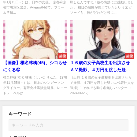
年1月15日 - ）は、日本の女優。 京都府京
願したんですね！彼の情熱には感動しまし
都市右京区出身。A-teamを経て、フラー
た。 初日の撮影が震えていたというエピ
ム所属...
ソードも、彼がどれだけ役に...
芸能
芸能
【画像】椎名林檎(45)、シコらせ
１６歳の女子高校生を出演させ
にくる😟
ＡＶ撮影、４万円を渡した疑
い…代表社員を逮捕
椎名林檎 椎名 林檎（しいな りんご、1978
（出典 １６歳の女子高校生を出演させＡ
年11月25日 - ）は、日本のシンガーソン
Ｖ撮影、４万円を渡した疑い…代表社員を
グライター。有限会社黒猫堂所属。レコー
逮捕）1 それでも動く名無し ハンター ：
ドレーベルは...
2024/06/25(...
キーワード