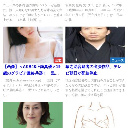
ニュースの要約 謎の爆乳イベントが話題
飯島愛 飯島 愛（いいじま あい、1972年
に。誰一人知らない美女たちが水着姿で集
〈昭和47年〉10月31日 - 2008年〈平成20
結、ネットでは「服の方がエロい」と盛り
年〉12月17日〈死亡推定日〉）は、日本
上がる。 （出典 【動画】...
の元...
芸能
ニュース
【画像】＜AKB48正鋳真優＞19
猿之助容疑者の出演作品、テレ
歳のグラビア最終兵器！ 黒ワ
ビ朝日が配信停止
ンピ水着でしっとり 浴衣を脱
（出典 wpb.shueisha.co.jp） （出典 【ア
猿之助容疑者の出演作品を見ることができ
イドル】＜AKB48正鋳真優＞19歳のグラ
なくなるのは残念ですが、テレビ朝日が適
いで白水着を披露！
ビア最終兵器！ 黒ワンピ水着でしっと
切な措置を講じてくれたことは評価できま
り...
す。今後、他の放送局も同...