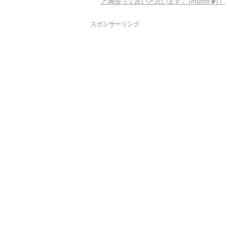
と胸張って良いと思います」 [muffin★]）
スポンサーリンク