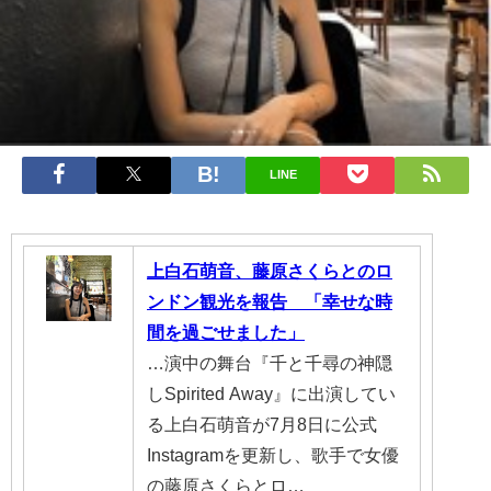
LINE
上白石萌音、藤原さくらとのロ
ンドン観光を報告 「幸せな時
間を過ごせました」
…演中の舞台『千と千尋の神隠
しSpirited Away』に出演してい
る上白石萌音が7月8日に公式
Instagramを更新し、歌手で女優
の藤原さくらとロ…