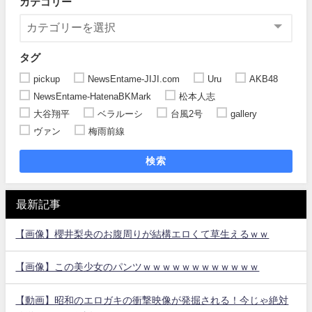
カテゴリー
タグ
pickup
NewsEntame-JIJI.com
Uru
AKB48
NewsEntame-HatenaBKMark
松本人志
大谷翔平
ベラルーシ
台風2号
gallery
ヴァン
梅雨前線
検索
最新記事
【画像】櫻井梨央のお腹周りが結構エロくて草生えるｗｗ
【画像】この美少女のパンツｗｗｗｗｗｗｗｗｗｗｗｗ
【動画】昭和のエロガキの衝撃映像が発掘される！今じゃ絶対