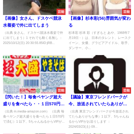
芸能
芸能
【画像】女さん、ドスケベ競泳
【画像】杉本彩(56)雰囲気が変わ
水着姿で外に出てしまう
る
（出典 女さん、ドスケベ競泳水着姿で外
杉本彩 杉本 彩（すぎもと あや、1968年7
に出てしまう）1 それでも動く名無し ：
月19日 - ）は、日本のタレント、レースク
2025/10/12(日) 20:30:55.85ID:jRB...
イーン、女優、グラビアアイドル、歌手、
ダンサー、小...
芸能
芸能
【閃いた！】毎食ペヤング超大
【議論】東京フレンドパークが
盛りを食べたら・・１日570円で
今、放送されていたらありがち
済むぞ！
な事とは！？
（出典 m.media-amazon.com） （出典 毎
（出典 東京フレンドパークが今放送され
食ペヤング超大盛りを食べたら１日570円
てたらありがちな事）1 以下、5ちゃんね
で済む）1 以下、5ちゃんねるからVIPが...
るからVIPがお送りします ：
2024/03/23(土) 09...