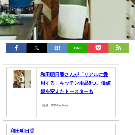
LINE
和田明日香さんが「リアルに愛
用する」キッチン用品6つ。価値
観を変えたトースターも
（出典：ESSE-online）
和田明日香