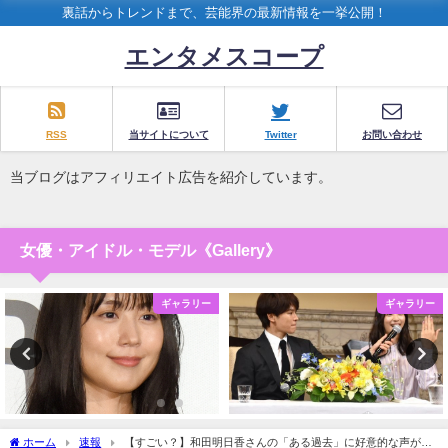
裏話からトレンドまで、芸能界の最新情報を一挙公開！
エンタメスコープ
RSS
当サイトについて
Twitter
お問い合わせ
当ブログはアフィリエイト広告を紹介しています。
女優・アイドル・モデル《Gallery》
ギャラリー
ギャラリー
ホーム
速報
【すごい？】和田明日香さんの「ある過去」に好意的な声が多