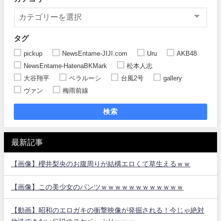
タグ
pickup
NewsEntame-JIJI.com
Uru
AKB48
NewsEntame-HatenaBKMark
松本人志
大谷翔平
ベラルーシ
台風2号
gallery
ヴァン
梅雨前線
検索
最新記事
【画像】櫻井梨央のお腹周りが結構エロくて草生えるｗｗ
【画像】この美少女のパンツｗｗｗｗｗｗｗｗｗｗｗｗ
【動画】昭和のエロガキの衝撃映像が発掘される！今じゃ絶対