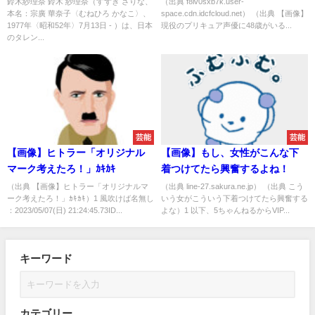
鈴木紗理奈 鈴木 紗理奈（すずき さりな、
（出典 f8iv0sxb7k.user-
本名：宗廣 華奈子〈むねひろ かなこ〉、
space.cdn.idcfcloud.net） （出典 【画像】
1977年〈昭和52年〉7月13日 - ）は、日本
現役のプリキュア声優に48歳がいる...
のタレン...
芸能
芸能
【画像】ヒトラー「オリジナル
【画像】もし、女性がこんな下
マーク考えたろ！」ｶｷｶｷ
着つけてたら興奮するよね！
（出典 【画像】ヒトラー「オリジナルマ
（出典 line-27.sakura.ne.jp） （出典 こう
ーク考えたろ！」ｶｷｶｷ）1 風吹けば名無し
いう女がこういう下着つけてたら興奮する
：2023/05/07(日) 21:24:45.73ID...
よな）1 以下、5ちゃんねるからVIP...
キーワード
カテゴリー