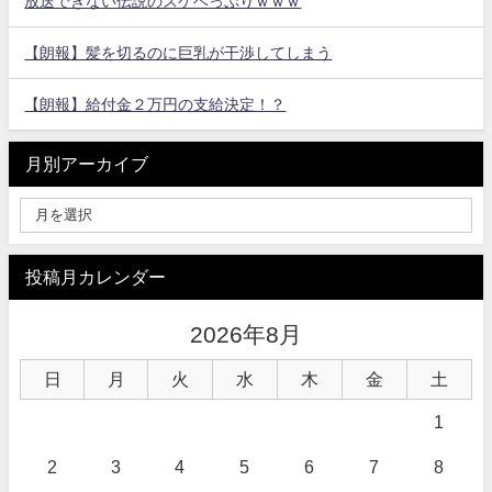
放送できない伝説のスケベっぷりｗｗｗ
【朗報】髪を切るのに巨乳が干渉してしまう
【朗報】給付金２万円の支給決定！？
月別アーカイブ
投稿月カレンダー
2026年8月
日
月
火
水
木
金
土
1
2
3
4
5
6
7
8