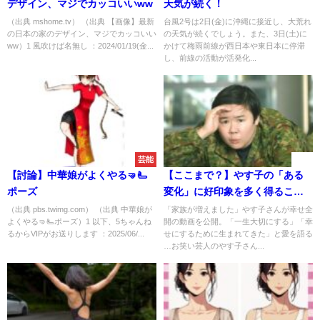
デザイン、マジでカッコいいww
天気が続く！
（出典 mshome.tv） （出典 【画像】最新
台風2号は2日(金)に沖縄に接近し、大荒れ
の日本の家のデザイン、マジでカッコいい
の天気が続くでしょう。また、3日(土)に
ww）1 風吹けば名無し ：2024/01/19(金...
かけて梅雨前線が西日本や東日本に停滞
し、前線の活動が活発化...
芸能
速報
【討論】中華娘がよくやる🤜🫷
【ここまで？】やす子の「ある
ポーズ
変化」に好印象を多く得ること
に
（出典 pbs.twimg.com） （出典 中華娘が
「家族が増えました」やす子さんが幸せ全
よくやる🤜🫷ポーズ）1 以下、5ちゃんね
開の動画を公開。「一生大切にする」「幸
るからVIPがお送りします ：2025/06/...
せにするために生まれてきた」と愛を語る
…お笑い芸人のやす子さん...