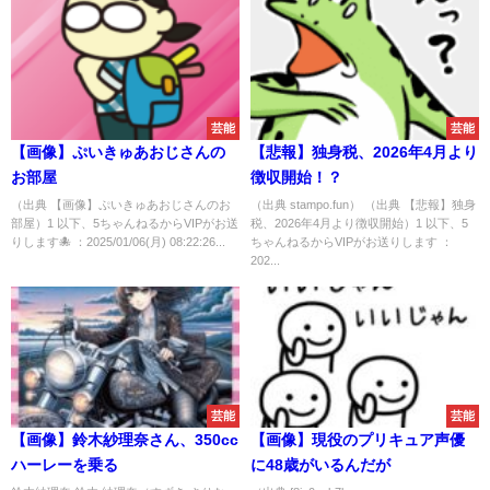
芸能
芸能
【画像】ぷいきゅあおじさんの
【悲報】独身税、2026年4月より
お部屋
徴収開始！？
（出典 【画像】ぷいきゅあおじさんのお
（出典 stampo.fun） （出典 【悲報】独身
部屋）1 以下、5ちゃんねるからVIPがお送
税、2026年4月より徴収開始）1 以下、5
りします🐙 ：2025/01/06(月) 08:22:26...
ちゃんねるからVIPがお送りします ：
202...
芸能
芸能
【画像】鈴木紗理奈さん、350cc
【画像】現役のプリキュア声優
ハーレーを乗る
に48歳がいるんだが