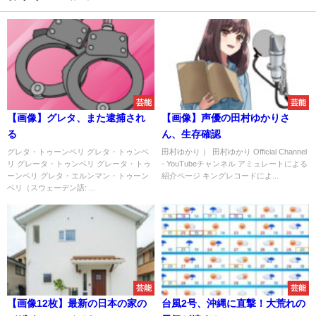
芸能
芸能
【画像】グレタ、また逮捕され
【画像】声優の田村ゆかりさ
る
ん、生存確認
グレタ・トゥーンベリ グレタ・トゥンベ
田村ゆかり ） 田村ゆかり Official Channel
リ グレータ・トゥンベリ グレータ・トゥ
- YouTubeチャンネル アミュレートによる
ーンベリ グレタ・エルンマン・トゥーン
紹介ページ キングレコードによ...
ベリ（スウェーデン語: ...
芸能
芸能
【画像12枚】最新の日本の家の
台風2号、沖縄に直撃！大荒れの