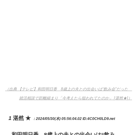
（出典 【テレビ】和田明日香 8歳上の夫との出会いは“飲み会”だった
就活相談で距離縮まり「今考えたら狙われてたのか」 [湛然★]）
1
湛然 ★
：2024/05/30(木) 05:56:04.02
ID:4C0CH0LD9.net
和田明日香 8歳上の夫との出会いは“飲み