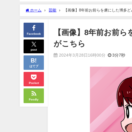
ホーム
芸能
【画像】8年前お前らを虜にした博多ど
【画像】8年前お前ら
Facebook
がこちら
post
2024年3月28日16時00分
3分7秒
はてブ
Pocket
Feedly