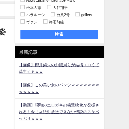
NewsEntame-HatenaBKMark
松本人志
大谷翔平
ベラルーシ
台風2号
gallery
ヴァン
梅雨前線
姿
検索
最新記事
【画像】櫻井梨央のお腹周りが結構エロくて
草生えるｗｗ
【画像】この美少女のパンツｗｗｗｗｗｗｗ
ｗｗｗｗｗ
【動画】昭和のエロガキの衝撃映像が発掘さ
れる！今じゃ絶対放送できない伝説のスケベ
っぷりｗｗｗ