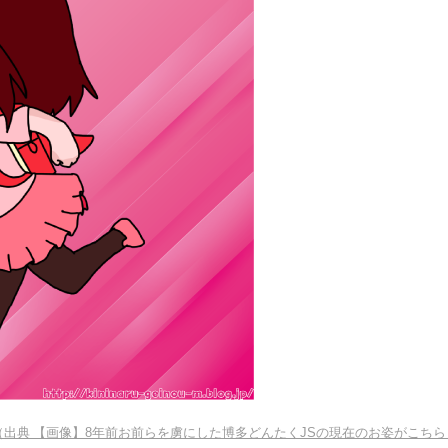
（出典 【画像】8年前お前らを虜にした博多どんたくJSの現在のお姿がこちら