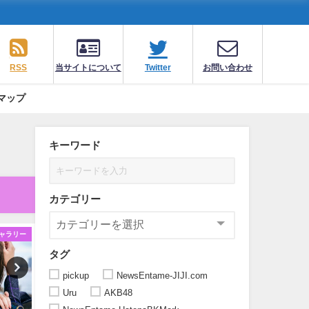
RSS
当サイトについて
Twitter
お問い合わせ
マップ
キーワード
カテゴリー
ャラリー
ギャラリー
ギ
タグ
pickup
NewsEntame-JIJI.com
Uru
AKB48