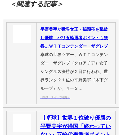
＜関連する記事＞
平野美宇が世界女王・孫穎莎を撃破
し優勝 パリ五輪選考ポイントも獲
得…ＷＴＴコンテンダー・ザグレブ
卓球の世界ツアー、ＷＴＴコンテン
ダー・ザグレブ（クロアチア）女子
シングルス決勝が２日に行われ、世
界ランク２１位の平野美宇（木下グ
ループ）が、４―３…
（出典：スポーツ報知）
【卓球】世界１位破り優勝の
平野美宇が帰国「終わってい
ない」五輪代表選考ポイント