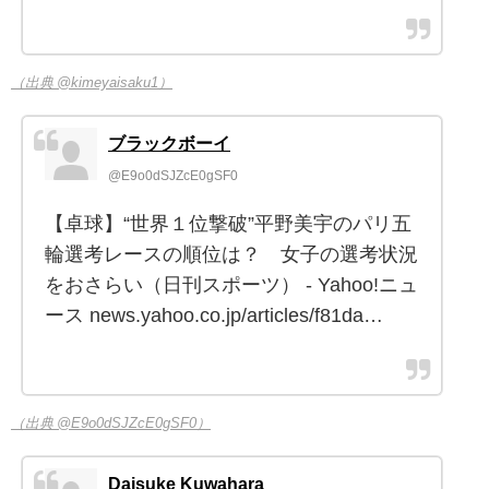
（出典 @kimeyaisaku1）
ブラックボーイ
@E9o0dSJZcE0gSF0
【卓球】“世界１位撃破”平野美宇のパリ五
輪選考レースの順位は？ 女子の選考状況
をおさらい（日刊スポーツ） - Yahoo!ニュ
ース news.yahoo.co.jp/articles/f81da…
（出典 @E9o0dSJZcE0gSF0）
Daisuke Kuwahara