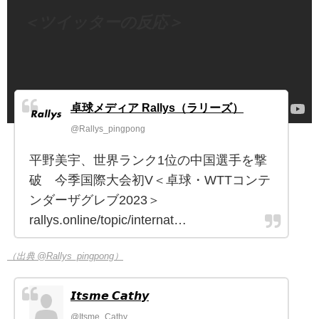
＜ツイッターの反応＞
卓球メディア Rallys（ラリーズ）
@Rallys_pingpong
平野美宇、世界ランク1位の中国選手を撃
破 今季国際大会初V＜卓球・WTTコンテ
ンダーザグレブ2023＞
rallys.online/topic/internat…
（出典 @Rallys_pingpong）
𝙄𝙩𝙨𝙢𝙚 𝘾𝙖𝙩𝙝𝙮
@Itsme_Cathy_