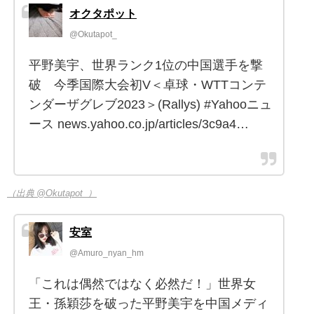
オクタポット
@Okutapot_
平野美宇、世界ランク1位の中国選手を撃
破 今季国際大会初V＜卓球・WTTコンテ
ンダーザグレブ2023＞(Rallys) #Yahooニュ
ース news.yahoo.co.jp/articles/3c9a4…
（出典 @Okutapot_）
安室
@Amuro_nyan_hm
「これは偶然ではなく必然だ！」世界女
王・孫穎莎を破った平野美宇を中国メディ