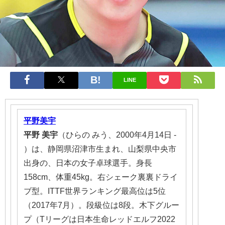
LINE
平野美宇
平野
美宇
（ひらの みう、2000年4月14日 -
）は、静岡県沼津市生まれ、山梨県中央市
出身の、日本の女子卓球選手。身長
158cm、体重45kg。右シェーク裏裏ドライ
ブ型。ITTF世界ランキング最高位は5位
（2017年7月）。段級位は8段。木下グルー
プ（Tリーグは日本生命レッドエルフ2022