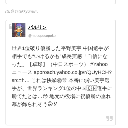
（出典 @takkyunavi）
パルリン
@mocopecopoko
世界1位破り優勝した平野美宇 中国選手が
相手でも“いけるかも”成長実感「自信にな
った」【卓球】（中日スポーツ） #Yahoo
ニュース approach.yahoo.co.jp/r/QUyHCH?
src=h… これは快挙㊗️🎊 本番に弱い美宇選
手が、世界ランキング1位の中国🇨🇳選手に
勝てたとは…😳 地元の役場に祝優勝の垂れ
幕が飾られそう🤭🏅