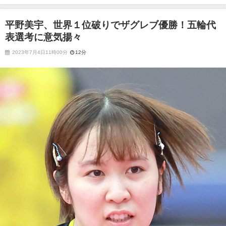
意気揚々
平野美宇、世界１位破りでザグレブ優勝！五輪代
表選考に意気揚々
2023年7月4日11時00分
12分