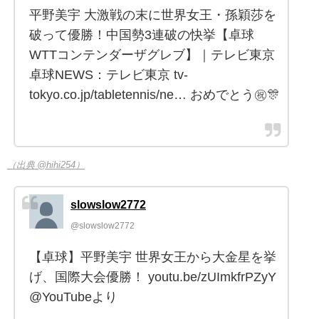
平野美宇 大激戦の末に世界女王・孫穎莎を
破って優勝！中国勢3連破の快挙【卓球
WTTコンテンダーザグレブ】｜テレビ東京
卓球NEWS：テレビ東京 tv-
tokyo.co.jp/tabletennis/ne… おめでとう㊗️🎊
（出典 @hihi254）
slowslow2772
@slowslow2772
【卓球】平野美宇 世界女王から大金星を挙
げ、国際大会優勝！ youtu.be/zUImkfrPZyY
@YouTubeより