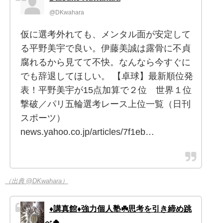
@DKwahara
仮に選考外れても、メンタル面が安定して
る平野美宇で良い。伊藤美誠は露骨に不貞
腐れるから見てて不快。なんなら今すぐに
でも辞退してほしい。 【卓球】最新順位発
表！平野美宇が15点加算で２位 世界１位
撃破／パリ五輪選考レース上位一覧（日刊
スポーツ）
news.yahoo.co.jp/articles/7f1eb…
（出典 @DKwahara）
♦️講真館♦️強力個人塾☘️思考を引き締め跳
べ🍀