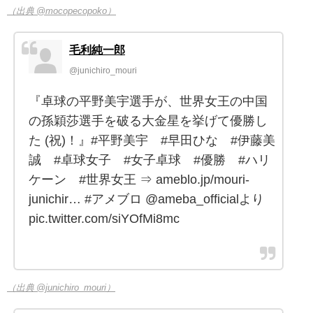
（出典 @mocopecopoko）
毛利純一郎
@junichiro_mouri
『卓球の平野美宇選手が、世界女王の中国
の孫穎莎選手を破る大金星を挙げて優勝し
た (祝)！』#平野美宇 #早田ひな #伊藤美
誠 #卓球女子 #女子卓球 #優勝 #ハリ
ケーン #世界女王 ⇒ ameblo.jp/mouri-
junichir… #アメブロ @ameba_officialより
pic.twitter.com/siYOfMi8mc
（出典 @junichiro_mouri）