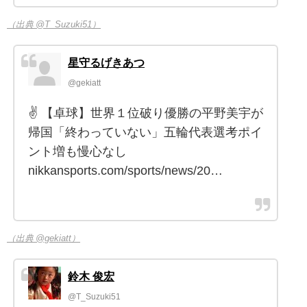
（出典 @T_Suzuki51）
星守るげきあつ
@gekiatt
✌ 【卓球】世界１位破り優勝の平野美宇が
帰国「終わっていない」五輪代表選考ポイ
ント増も慢心なし
nikkansports.com/sports/news/20…
（出典 @gekiatt）
鈴木 俊宏
@T_Suzuki51