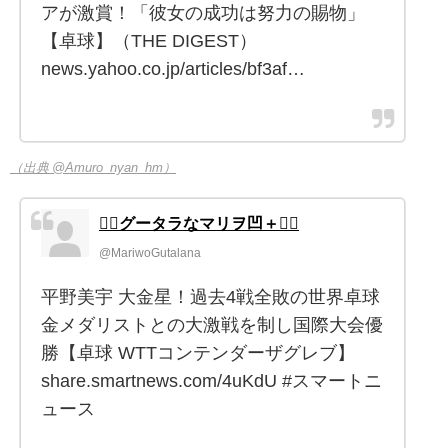
アが激賞！「彼女の成功は努力の賜物」
【卓球】（THE DIGEST）
news.yahoo.co.jp/articles/bf3af…
（出典 @Amuro_nyan_hm）
🏳️‍🌈グータラなマリヲ凹＋🏳️‍🌈
@MariwoGutalana
平野美宇 大金星！過去4戦全敗の世界卓球
金メダリストとの大激戦を制し国際大会優
勝【卓球 WTTコンテンダーザグレブ】
share.smartnews.com/4uKdU #スマートニ
ュース