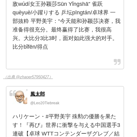
敌wúdí女王孙颖莎Sūn Yǐngshā” 雀跃
quèyuè/小躍りする 乒坛pīngtán/卓球界 一
部抜粋 平野美宇：“今天能和孙颖莎决赛，我
准备得很充分。最终赢得了比赛，我很高
兴。大比分3比3时，面对如此强大的对手。
比分bǐfēn/得点
（出典 @zhaoer57950427）
風太郎
@Leo20Tiebreak
ハリケーン・#平野美宇 殊勲の優勝を果た
す！『再び』世界に衝撃を与える中国選手3
連破【卓球 WTTコンテンダーザグレブ／結