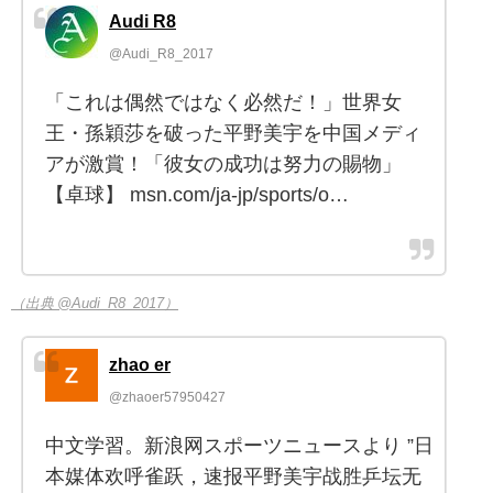
Audi R8
@Audi_R8_2017
「これは偶然ではなく必然だ！」世界女
王・孫穎莎を破った平野美宇を中国メディ
アが激賞！「彼女の成功は努力の賜物」
【卓球】 msn.com/ja-jp/sports/o…
（出典 @Audi_R8_2017）
zhao er
@zhaoer57950427
中文学習。新浪网スポーツニュースより ”日
本媒体欢呼雀跃，速报平野美宇战胜乒坛无