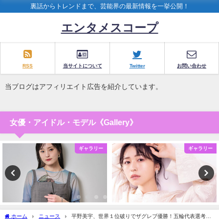
裏話からトレンドまで、芸能界の最新情報を一挙公開！
エンタメスコープ
RSS
当サイトについて
Twitter
お問い合わせ
当ブログはアフィリエイト広告を紹介しています。
女優・アイドル・モデル《Gallery》
ギャラリー
ギャラリー
ホーム
ニュース
平野美宇、世界１位破りでザグレブ優勝！五輪代表選考に