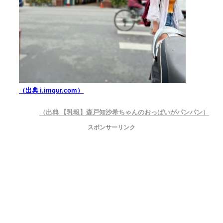
（出典 i.imgur.com）
（出典 【乳報】森戸知沙希ちゃんのおっぱいがパンパン）
スポンサーリンク