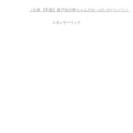
（出典 【乳報】森戸知沙希ちゃんのおっぱいがパンパン）
スポンサーリンク