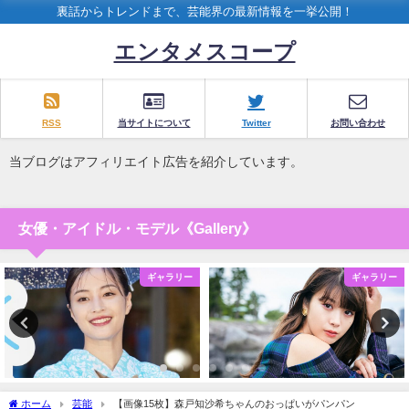
裏話からトレンドまで、芸能界の最新情報を一挙公開！
エンタメスコープ
RSS
当サイトについて
Twitter
お問い合わせ
当ブログはアフィリエイト広告を紹介しています。
女優・アイドル・モデル《Gallery》
ギャラリー
ギャラリー
ホーム
芸能
【画像15枚】森戸知沙希ちゃんのおっぱいがパンパン