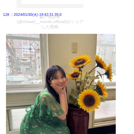
128
：2024/01/30(火) 19:42:31.35 0
森戸知沙希
(@chisaki__morito.official)がシェア
した投稿