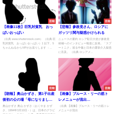
芸能
芸能
【画像11枚】巨乳対貧乳 おっ
【悲報】参政党さん、ロシアに
ぱいおっぱい
ガッツリ関与疑惑かけられる
（出典 www.shutterstock.com） （出典 巨
ニュースの要約 ロシア駐日大使が参政党
乳対貧乳 おっぱいおっぱい）1 以下、5
候補へのインタビュー報道に反発。「スプ
ちゃんねるからVIPがお送りします ：...
ートニク」巡る中傷と日本の選挙介入疑惑
に言及。 （出典 ロシアメ...
芸能
芸能
【朗報】奥山かずさ、第1子出産
【画像】ブルース・リーの筋ト
後初の公の場「母になりまし
レメニューが流出
た」
wwwwwwwwwwwwwwwwwww
奥山かずさ 奥山 かずさ（おくやま かず
（出典 【画像】ブルース・リーの筋トレ
さ、1994年3月10日 - ）は、日本のグラビ
メニューが流出