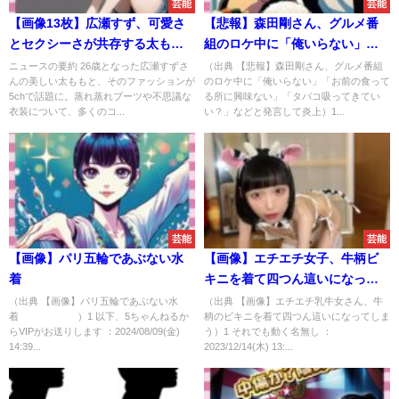
芸能
芸能
【画像13枚】広瀬すず、可愛さ
【悲報】森田剛さん、グルメ番
とセクシーさが共存する太もも
組のロケ中に「俺いらない」
公開
「お前の食ってる所に興味な
ニュースの要約 26歳となった広瀬すずさ
（出典 【悲報】森田剛さん、グルメ番組
んの美しい太ももと、そのファッションが
のロケ中に「俺いらない」「お前の食って
い」「タバコ吸ってきてい
5chで話題に。蒸れ蒸れブーツや不思議な
る所に興味ない」「タバコ吸ってきてい
い？」などと発言して炎上
衣装について、多くのコ...
い？」などと発言して炎上）1...
芸能
芸能
【画像】パリ五輪であぶない水
【画像】エチエチ女子、牛柄ビ
着
キニを着て四つん這いになって
しまう
（出典 【画像】パリ五輪であぶない水
（出典 【画像】エチエチ乳牛女さん、牛
着 ）1 以下、5ちゃんねるか
柄のビキニを着て四つん這いになってしま
らVIPがお送りします ：2024/08/09(金)
う）1 それでも動く名無し ：
14:39...
2023/12/14(木) 13:...