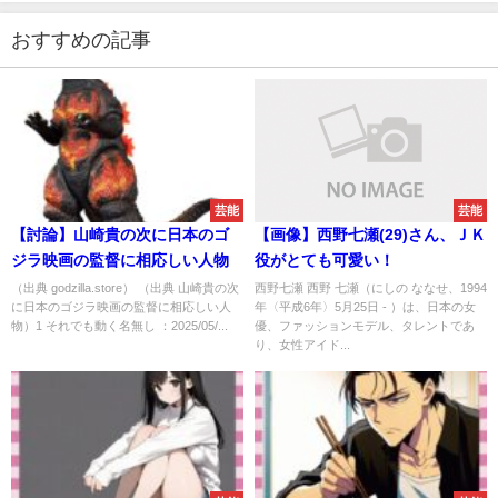
おすすめの記事
芸能
芸能
【討論】山崎貴の次に日本のゴ
【画像】西野七瀬(29)さん、ＪＫ
ジラ映画の監督に相応しい人物
役がとても可愛い！
（出典 godzilla.store） （出典 山崎貴の次
西野七瀬 西野 七瀬（にしの ななせ、1994
に日本のゴジラ映画の監督に相応しい人
年〈平成6年〉5月25日 - ）は、日本の女
物）1 それでも動く名無し ：2025/05/...
優、ファッションモデル、タレントであ
り、女性アイド...