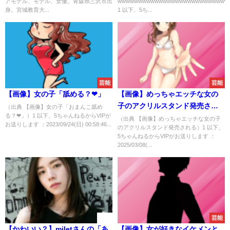
アモデル、モデル、女優。青森県三沢市出
wwwwwwwwwwwwwwwwwwwwwwwwwww
身。宮城教育大...
1 以下、5ち...
芸能
芸能
【画像】女の子「舐める？❤」
【画像】めっちゃエッチな女の
子のアクリルスタンド発売され
（出典 【画像】女の子「おまんこ舐め
る？❤」）1 以下、5ちゃんねるからVIPが
る
（出典 【画像】めっちゃエッチな女の子
お送りします ：2023/09/24(日) 00:58:46...
のアクリルスタンド発売される）1 以下、
5ちゃんねるからVIPがお送りします ：
2025/03/08(...
速報
芸能
【かわいい？】miletさんの「あ
【画像】女が好きなイケメンと