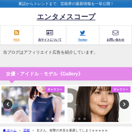
裏話からトレンドまで、芸能界の最新情報を一挙公開！
エンタメスコープ
RSS
当サイトについて
Twitter
お問い合わせ
当ブログはアフィリエイト広告を紹介しています。
女優・アイドル・モデル《Gallery》
ギャラリー
ギャラリー
ホーム
芸能
女さん、衝撃の本音を暴露してしまうｗｗｗｗｗ