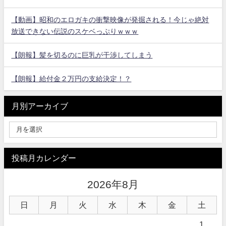
【動画】昭和のエロガキの衝撃映像が発掘される！今じゃ絶対
放送できない伝説のスケベっぷりｗｗｗ
【朗報】髪を切るのに巨乳が干渉してしまう
【朗報】給付金２万円の支給決定！？
月別アーカイブ
投稿月カレンダー
2026年8月
日
月
火
水
木
金
土
1