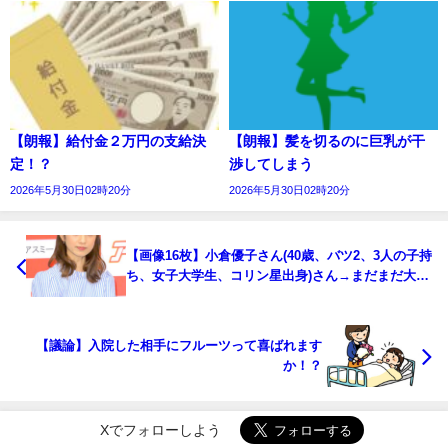
【朗報】給付金２万円の支給決
【朗報】髪を切るのに巨乳が干
定！？
渉してしまう
2026年5月30日02時20分
2026年5月30日02時20分
【画像16枚】小倉優子さん(40歳、バツ2、3人の子持
ち、女子大学生、コリン星出身)さん→まだまだ大丈
夫！！
【議論】入院した相手にフルーツって喜ばれます
か！？
Xでフォローしよう