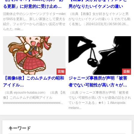
る更新」に好意的に受け止めら
男がなりたいイケメンの違い
れることに
活動休止中のシンガーソングライターmilet
（出典 【画像】女が好きなイケメンと男
がSNSを更新し、新しい家族として愛犬を
がなりたいイケメンの違い）1 それでも動
紹介。フォロワーからの温かい反応が寄せ
く名無し ：2024/12/23(月) 06:58:00.26...
られた. mile...
芸能
芸能
【画像6枚】このムチムチの昭和
ジャニーズ事務所が声明「被害
アイドル
者でない可能性が高い方々が虚
wwwwwwwwwwwwwwwwwwwwwwwwwwwwwwwwwwww
偽の話をされているケースあ
（出典 eiyoushi-hutaba.com） （出典 【画
（出典 ジャニーズ事務所が声明「被害者
像】このムチムチの昭和アイドル
でない可能性が高い方々が虚偽の話をされ
る」
wwwwwwwwwwwwwwwwwwwwwwww...
ているケースある」★4 ）1 Ailuropoda
melano...
キーワード