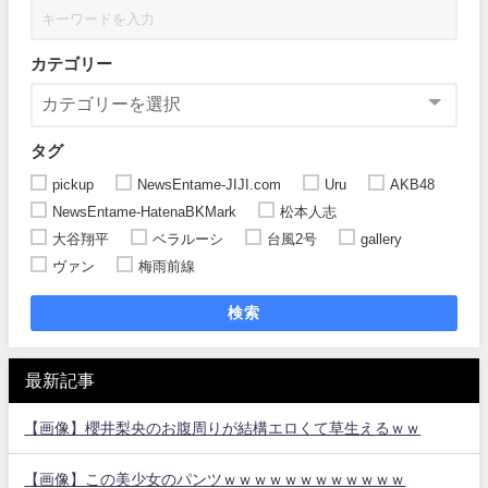
カテゴリー
タグ
pickup
NewsEntame-JIJI.com
Uru
AKB48
NewsEntame-HatenaBKMark
松本人志
大谷翔平
ベラルーシ
台風2号
gallery
ヴァン
梅雨前線
検索
最新記事
【画像】櫻井梨央のお腹周りが結構エロくて草生えるｗｗ
【画像】この美少女のパンツｗｗｗｗｗｗｗｗｗｗｗｗ