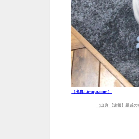
（出典 i.imgur.com）
（出典 【速報】親戚の