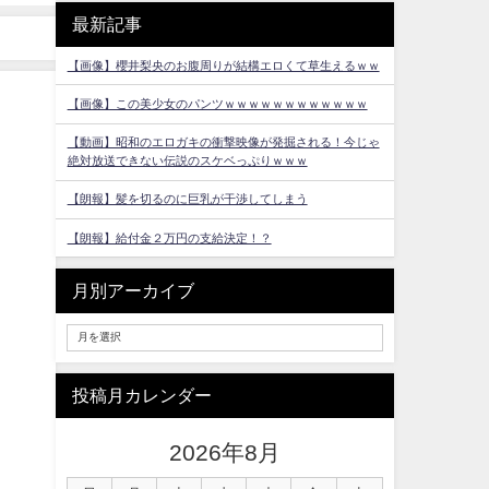
最新記事
【画像】櫻井梨央のお腹周りが結構エロくて草生えるｗｗ
【画像】この美少女のパンツｗｗｗｗｗｗｗｗｗｗｗｗ
【動画】昭和のエロガキの衝撃映像が発掘される！今じゃ
絶対放送できない伝説のスケベっぷりｗｗｗ
【朗報】髪を切るのに巨乳が干渉してしまう
【朗報】給付金２万円の支給決定！？
月別アーカイブ
投稿月カレンダー
2026年8月