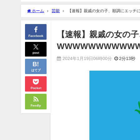
ホーム
芸能
【速報】親戚の女の子、順調にエッチに
【速報】親戚の女の子
Facebook
WWWWWWWWWW
post
2024年1月19日06時00分
2分13秒
はてブ
Pocket
Feedly