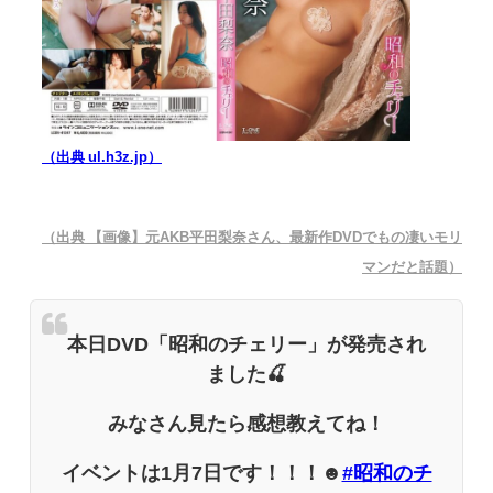
（出典 ul.h3z.jp）
（出典 【画像】元AKB平田梨奈さん、最新作DVDでもの凄いモリ
マンだと話題）
本日DVD「昭和のチェリー」が発売され
ました🍒
みなさん見たら感想教えてね！
イベントは1月7日です！！！☻
#昭和のチ