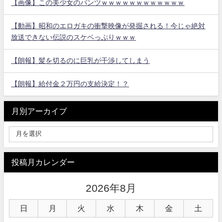
【画像】この美少女のパンツｗｗｗｗｗｗｗｗｗｗｗｗ
【動画】昭和のエロガキの衝撃映像が発掘される！今じゃ絶対
放送できない伝説のスケベっぷりｗｗｗ
【朗報】髪を切るのに巨乳が干渉してしまう
【朗報】給付金２万円の支給決定！？
月別アーカイブ
投稿月カレンダー
2026年8月
日
月
火
水
木
金
土