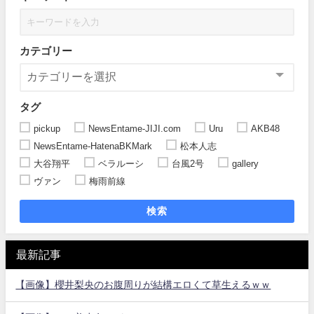
カテゴリー
タグ
pickup
NewsEntame-JIJI.com
Uru
AKB48
NewsEntame-HatenaBKMark
松本人志
大谷翔平
ベラルーシ
台風2号
gallery
ヴァン
梅雨前線
検索
最新記事
【画像】櫻井梨央のお腹周りが結構エロくて草生えるｗｗ