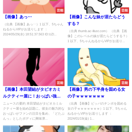
芸能
芸能
【画像】あっ⋯
【画像】こんな妹が居たらどう
する？
（出典 【画像】あっ⋯）1 以下、5ちゃん
ねるからVIPがお送りします ：
（出典 thumb.ac-illust.com） （出典 【画
2024/05/29(水) 18:51:37.563 ID:UZl...
像】このレベルの妹が居たらどうする？）
1 以下、5ちゃんねるからVIPがお送り...
芸能
芸能
【画像】本田望結がタピオカミ
【画像】男の下半身を固める女
ルクティー屋に！おっぱい強調
の子ｗｗｗｗｗｗｗ
しすぎｗ
ニュースの要約 本田望結がタピオカミル
（出典 【画像】ビッパのチンポを固める
クティー屋を始め話題に。彼女の魅力的な
女の子ｗｗｗｗｗｗｗ）1 以下、5ちゃん
おっぱいがファンの注目を集め、「どたぷ
ねるからVIPがお送りします ：
んっ」としたボディに興味津...
2024/01/19(金) 1...