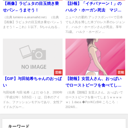
【画像】ラピュタの目玉焼き乗
【訃報】「イチバァーン！」の
せパン←うまそう！
ハルク・ホーガン死去 マジで
泣いたわ…
（出典 lumiere-a.akamaihd.net） （出典
ニュースの要約 アックスボンバーで日本
【画像】ラピュタの目玉焼き乗せパン←う
でも人気を博した米プロレス界のレジェン
まそう！←これ）1 以下、5ちゃんねる...
ド、ハルク・ホーガンさんが死去。享年
71歳。 ハルク・ホーガン ...
芸能
芸能
【GIF】与田祐希ちゃんのおっぱ
【朗報】女芸人さん、おっぱい
い
でローストビーフを食べてしま
うｗｗｗｗｗ
与田祐希 与田 祐希（よだ ゆうき、2000年
（出典 【朗報】女芸人さん、おっぱいで
〈平成12年〉5月5日 - ）は、日本のアイ
ローストビーフを食べてしまうｗｗｗｗ
ドル、ファッションモデルであり、女性ア
ｗ）1 daca ◆Pzr/KCzB4I ころころ ：
イドルグルー...
2024/0...
キーワード