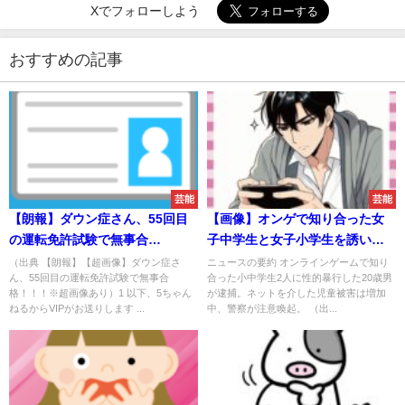
Xでフォローしよう
おすすめの記事
芸能
芸能
【朗報】ダウン症さん、55回目
【画像】オンゲで知り合った女
の運転免許試験で無事合
子中学生と女子小学生を誘い出
格！！！
し性的暴行した20歳男、逮捕さ
（出典 【朗報】【超画像】ダウン症さ
ニュースの要約 オンラインゲームで知り
ん、55回目の運転免許試験で無事合
合った小中学生2人に性的暴行した20歳男
れる
格！！！※超画像あり）1 以下、5ちゃん
が逮捕。ネットを介した児童被害は増加
ねるからVIPがお送りします ...
中、警察が注意喚起。 （出...