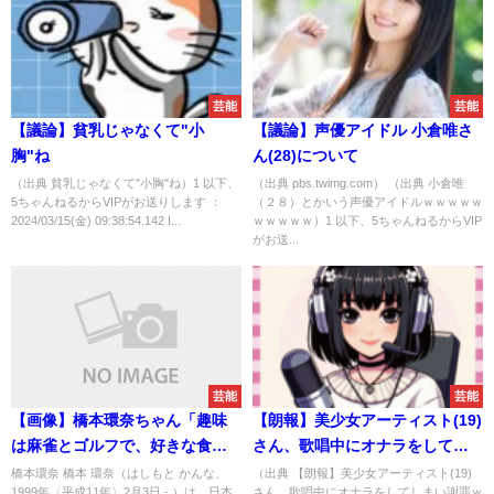
芸能
芸能
【議論】貧乳じゃなくて"小
【議論】声優アイドル 小倉唯さ
胸"ね
ん(28)について
（出典 貧乳じゃなくて"小胸"ね）1 以下、
（出典 pbs.twimg.com） （出典 小倉唯
5ちゃんねるからVIPがお送りします ：
（２８）とかいう声優アイドルｗｗｗｗｗ
2024/03/15(金) 09:38:54.142 I...
ｗｗｗｗｗ）1 以下、5ちゃんねるからVIP
がお送...
芸能
芸能
【画像】橋本環奈ちゃん「趣味
【朗報】美少女アーティスト(19)
は麻雀とゴルフで、好きな食べ
さん、歌唱中にオナラをしてし
物はビールと豚骨ラーメンで、
まい謝罪ｗｗｗｗｗｗｗｗｗｗ
橋本環奈 橋本 環奈（はしもと かんな、
（出典 【朗報】美少女アーティスト(19)
1999年〈平成11年〉2月3日 - ）は、日本
さん、歌唱中にオナラをしてしまい謝罪ｗ