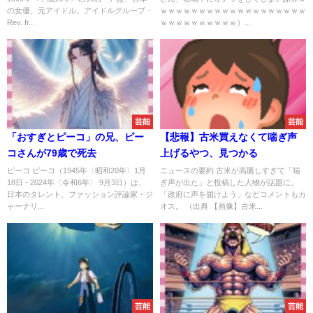
好きな球団は巨人！」
ｗｗｗｗｗｗｗｗｗｗｗｗｗｗ
の女優、元アイドル。アイドルグループ・
ｗｗｗｗｗｗｗｗｗｗｗｗｗｗｗｗｗｗｗ
ｗｗｗｗｗｗ
Rev. fr...
ｗｗｗｗｗｗｗｗｗｗ）...
芸能
芸能
「おすぎとピーコ」の兄、ピー
【悲報】古米買えなくて喘ぎ声
コさんが79歳で死去
上げるやつ、見つかる
ピーコ ピーコ（1945年〈昭和20年〉1月
ニュースの要約 古米が高騰しすぎて「喘
18日 - 2024年〈令和6年〉 9月3日）は、
ぎ声が出た」と投稿した人物が話題に。
日本のタレント、ファッション評論家・ジ
「政府に声を届けよう」などコメントもカ
ャーナリ...
オス。 （出典 【画像】古米...
芸能
芸能