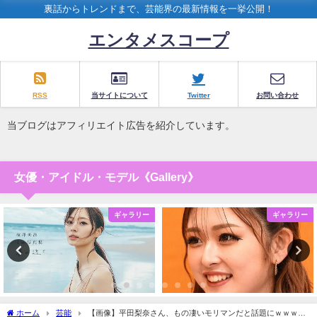
裏話からトレンドまで、芸能界の最新情報を一挙公開！
エンタメスコープ
RSS
当サイトについて
Twitter
お問い合わせ
当ブログはアフィリエイト広告を紹介しています。
女優・アイドル・モデル《Gallery》
ギャラリー
ギャラリー
ホーム
芸能
【画像】平田梨奈さん、もの凄いモリマンだと話題にｗｗｗｗ