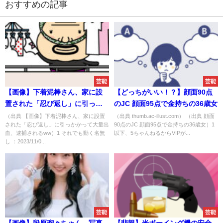
おすすめの記事
芸能
芸能
【画像】下着泥棒さん、家に設
【どっちがいい！？】顔面90点
置された「忍び返し」に引っか
のJC 顔面95点で金持ちの36歳女
かって大量出血、逮捕されるww
（出典 【画像】下着泥棒さん、家に設置
（出典 thumb.ac-illust.com） （出典 顔面
された「忍び返し」に引っかかって大量出
90点のJC 顔面95点で金持ちの36歳女）1
血、逮捕されるww）1 それでも動く名無
以下、5ちゃんねるからVIPが...
し ：2023/11/0...
芸能
芸能
【画像】段原瑠々ちゃん、写真
【悲報】米ボーイング機の安全