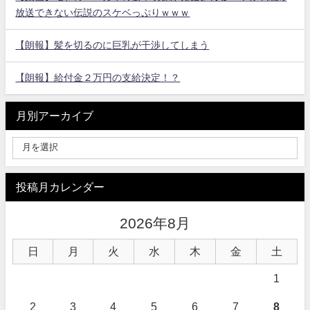
放送できない伝説のスケベっぷりｗｗｗ
【朗報】髪を切るのに巨乳が干渉してしまう
【朗報】給付金２万円の支給決定！？
月別アーカイブ
投稿月カレンダー
2026年8月
日
月
火
水
木
金
土
1
2
3
4
5
6
7
8