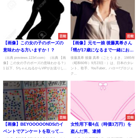
芸能
芸能
【画像】この女の子のポーズの
【画像】元モー娘 後藤真希さん
意味わかる方いますか！？
｢甥が17歳になるまで一緒にお風
呂に…｣
（出典 previews.123rf.com） （出典 【画
後藤真希 後藤 真希（ごとう まき、1985年
像】この女の子のポーズの意味わかる？）
（昭和60年）9月23日 - ）は、日本のタレ
1 以下、5ちゃんねるからVIPがお送りし...
ント、歌手、YouTuber。ハロー!プロジェ
ク...
芸能
芸能
【画像】BEYOOOOONDSのイ
女性用下着4点（時価3万円）を
ベントでアンケートを取ってみ
盗んだ男、逮捕