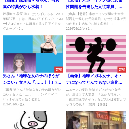
集の特典がひも水着！
性問題を告発した元従業員、な
ぜか遺体で見つかる
段原瑠々 段原 瑠々（だんばら るる、2001
（出典 【悲報】米ボーイング機の安全性
年5月7日 - ）は、日本のアイドルで、ハロ
問題を告発した元従業員、なぜか遺体で見
ー!プロジェクトに所属する女性アイドル
つかる）1 それでも動く名無し ：
グループ・J...
2024/03/12(火) 1...
芸能
芸能
男さん「地味な女の子のほうが
【画像】地味メガネ女子、オト
シコい」女さん「……！！」ｼｭ
ナになってとんでもない進化を
ﾊﾞﾊﾞﾊﾞﾊﾞﾊﾞ
遂げるｗｗｗ
（出典 男さん「地味な女の子のほうがシ
ニュースの要約 地味メガネだった女子
コい」女さん「……！！」ｼｭﾊﾞﾊﾞﾊﾞﾊﾞ
が、垢抜けて大変身！「元から可愛い」
ﾊﾞ）1 それでも動く名無し ：
「痴漢撃退できそう」などスレは称賛とツ
2024/01/05(金)...
ッコミの嵐！ （出典 【画像】...