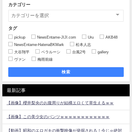
カテゴリー
タグ
pickup
NewsEntame-JIJI.com
Uru
AKB48
NewsEntame-HatenaBKMark
松本人志
大谷翔平
ベラルーシ
台風2号
gallery
ヴァン
梅雨前線
検索
最新記事
【画像】櫻井梨央のお腹周りが結構エロくて草生えるｗｗ
【画像】この美少女のパンツｗｗｗｗｗｗｗｗｗｗｗｗ
【動画】昭和のエロガキの衝撃映像が発掘される！今じゃ絶対