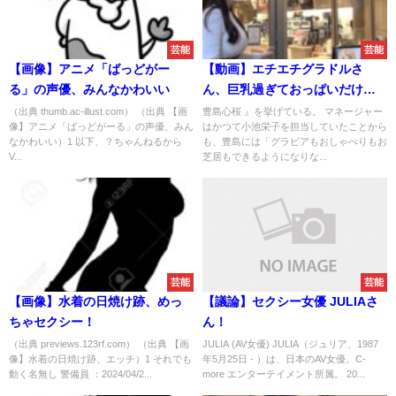
芸能
芸能
【画像】アニメ「ばっどがー
【動画】エチエチグラドルさ
る」の声優、みんなかわいい
ん、巨乳過ぎておっぱいだけが
ぷかぷか浮かんでしまうｗｗｗ
（出典 thumb.ac-illust.com） （出典 【画
豊島心桜 』を挙げている。 マネージャー
像】アニメ「ばっどがーる」の声優、みん
はかつて小池栄子を担当していたことから
なかわいい）1 以下、？ちゃんねるから
も、豊島には「グラビアもおしゃべりもお
V...
芝居もできるようになりな...
芸能
芸能
【画像】水着の日焼け跡、めっ
【議論】セクシー女優 JULIAさ
ちゃセクシー！
ん！
（出典 previews.123rf.com） （出典 【画
JULIA (AV女優) JULIA（ジュリア、1987
像】水着の日焼け跡、エッチ）1 それでも
年5月25日 - ）は、日本のAV女優。C-
動く名無し 警備員 ：2024/04/2...
more エンターテイメント所属。 20...