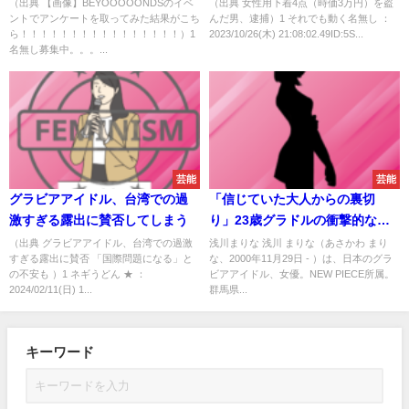
た結果がこち
（出典 【画像】BEYOOOOONDSのイベ
（出典 女性用下着4点（時価3万円）を盗
ントでアンケートを取ってみた結果がこち
んだ男、逮捕）1 それでも動く名無し ：
ら！！！！！！！！！！！！！！！！
ら！！！！！！！！！！！！！！！！）1
2023/10/26(木) 21:08:02.49ID:5S...
名無し募集中。。。...
芸能
芸能
グラビアアイドル、台湾での過
「信じていた大人からの裏切
激すぎる露出に賛否してしまう
り」23歳グラドルの衝撃的な芸
能界引退
（出典 グラビアアイドル、台湾での過激
浅川まりな 浅川 まりな（あさかわ まり
すぎる露出に賛否 「国際問題になる」と
な、2000年11月29日 - ）は、日本のグラ
の不安も ）1 ネギうどん ★ ：
ビアアイドル、女優。NEW PIECE所属。
2024/02/11(日) 1...
群馬県...
キーワード