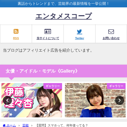
裏話からトレンドまで、芸能界の最新情報を一挙公開！
エンタメスコープ
RSS
当サイトについて
Twitter
お問い合わせ
当ブログはアフィリエイト広告を紹介しています。
女優・アイドル・モデル《Gallery》
ギャラリー
ギャラリー
ホーム
芸能
【質問】スマホって、何年使ってる？