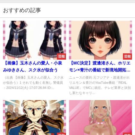
おすすめの記事
芸能
芸能
【画像】玉木さんの愛人・小泉
【MC決定】渡邊渚さん、ホリエ
みゆきさん、スク水が似合う
モン×青汁の番組で新境地開拓
へ！
（出典 【画像】玉木さんの愛人、スク水
ニュースの要約 元フジアナ・渡邊渚がホ
が似合う）1 それでも動く名無し 警備員
リエモン＆青汁のYouTube番組「REAL
：2024/11/12(火) 17:07:26.84 ID:...
VALUE」でMCに就任。テレビ業界と決別
し新たなキャリ...