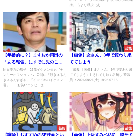
症。 古より秋疫（あ...
速報
芸能
【年齢的に？】ますおか岡田の
【画像】女さん、3年で変わり果
「ある報告」にすでに先のこと
ててしまう
が話し合われる事態に
岡田圭右の息子、26歳イケメン長男〝ヤ
（出典 【画像】まんさん、3年で変わり果
ンキーオフショット〟公開に「顔きゅるん
ててしまう）1 それでも動く名無し 警備
きゅるんすぎる」「イマドキのイケメン
員 ：2024/09/21(土) 19:28:07.16 I...
君」 …​ お笑いコンビ・ま...
芸能
芸能
【議論】おすすめのSF映画とい
【画像】上坂すみペ(36)、脇汗ド