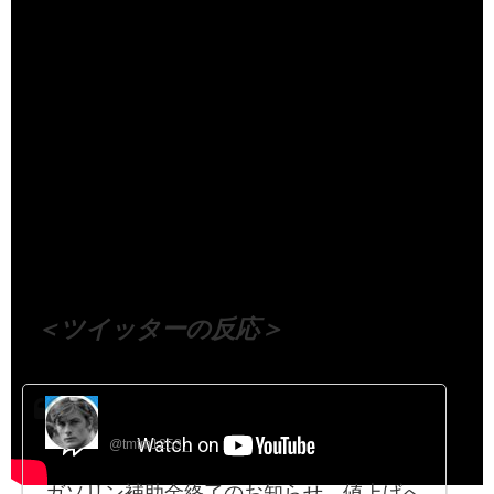
（出典 Youtube）
＜ツイッターの反応＞
武wild🇯🇵
@tmtm1253_
ガソリン補助金終了のお知らせ。値上げへ