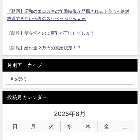
【動画】昭和のエロガキの衝撃映像が発掘される！今じゃ絶対
放送できない伝説のスケベっぷりｗｗｗ
【朗報】髪を切るのに巨乳が干渉してしまう
【朗報】給付金２万円の支給決定！？
月別アーカイブ
投稿月カレンダー
2026年8月
日
月
火
水
木
金
土
1