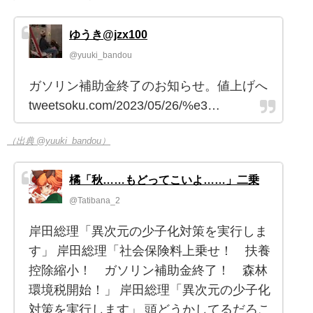
ゆうき@jzx100
@yuuki_bandou
ガソリン補助金終了のお知らせ。値上げへ
tweetsoku.com/2023/05/26/%e3…
（出典 @yuuki_bandou）
橘「秋……もどってこいよ……」二乗
@Tatibana_2
岸田総理「異次元の少子化対策を実行しま
す」 岸田総理「社会保険料上乗せ！ 扶養
控除縮小！ ガソリン補助金終了！ 森林
環境税開始！」 岸田総理「異次元の少子化
対策を実行します」 頭どうかしてるだろこ