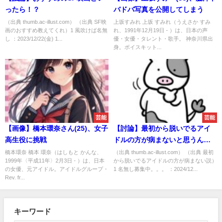
ったら！？
バドバ写真を公開してしまう
（出典 thumb.ac-illust.com） （出典 SF映
上坂すみれ 上坂 すみれ（うえさか すみ
画のおすすめ教えてくれ）1 風吹けば名無
れ、1991年12月19日 - ）は、日本の声
し ：2023/12/22(金) 1...
優・女優・タレント・歌手。 神奈川県出
身。ボイスキット...
芸能
芸能
【画像】橋本環奈さん(25)、女子
【討論】最初から脱いでるアイ
高生役に挑戦
ドルの方が病まないと思うん
だ！
橋本環奈 橋本 環奈（はしもと かんな、
（出典 thumb.ac-illust.com） （出典 最初
1999年〈平成11年〉2月3日 - ）は、日本
から脱いでるアイドルの方が病まない説）
の女優、元アイドル。アイドルグループ・
1 名無し募集中。。。 ：2024/12...
Rev. fr...
キーワード