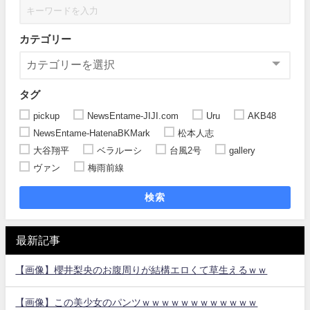
カテゴリー
タグ
pickup
NewsEntame-JIJI.com
Uru
AKB48
NewsEntame-HatenaBKMark
松本人志
大谷翔平
ベラルーシ
台風2号
gallery
ヴァン
梅雨前線
検索
最新記事
【画像】櫻井梨央のお腹周りが結構エロくて草生えるｗｗ
【画像】この美少女のパンツｗｗｗｗｗｗｗｗｗｗｗｗ