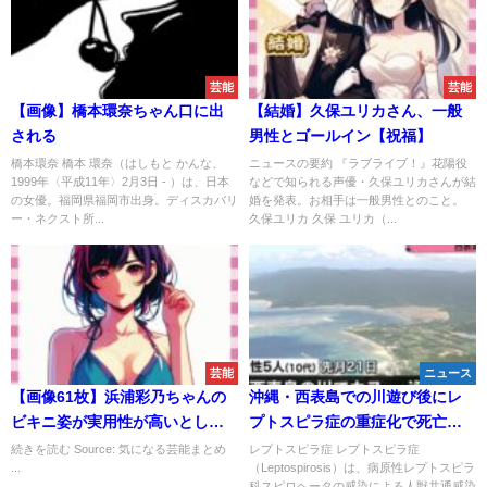
芸能
芸能
【画像】橋本環奈ちゃん口に出
【結婚】久保ユリカさん、一般
される
男性とゴールイン【祝福】
橋本環奈 橋本 環奈（はしもと かんな、
ニュースの要約 『ラブライブ！』花陽役
1999年〈平成11年〉2月3日 - ）は、日本
などで知られる声優・久保ユリカさんが結
の女優。福岡県福岡市出身。ディスカバリ
婚を発表。お相手は一般男性とのこと。
ー・ネクスト所...
久保ユリカ 久保 ユリカ（...
芸能
ニュース
【画像61枚】浜浦彩乃ちゃんの
沖縄・西表島での川遊び後にレ
ビキニ姿が実用性が高いとして
プトスピラ症の重症化で死亡リ
話題にｗｗｗｗｗｗｗｗｗｗｗ
スクが！注意喚起
続きを読む Source: 気になる芸能まとめ
レプトスピラ症 レプトスピラ症
...
（Leptospirosis）は、病原性レプトスピラ
ｗｗｗｗｗｗｗｗｗｗｗｗ
科スピロヘータの感染による人獣共通感染