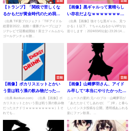
芸能
芸能
【トランプ】「関税で苦しくな
【画像】黒ギャルって素晴らし
るかもだが黄金時代のため我慢
い存在だよなｗｗｗｗｗｗｗｗ
しろ」【関税/経済】
ｗｗｗｗｗｗｗｗｗｗｗ
（出典 TIF新プロジェクト「TIFアイドル
（出典 【画像】強そうな黒ギャル、見つ
総選挙2022」始動！優勝グループにはフ
かる）1 以下、？ちゃんねるからVIPがお
ジテレビで冠番組開始！富士フィルムから
送りします ：2024/03/01(金) 23:26:14....
ゴールデンチェキ贈...
芸能
芸能
【画像】ポカリスエットとかい
【画像】山﨑夢羽さん、アイド
う昔は戦う漢の飲み物だったエ
ル卒して“本当にやりたかったこ
ナドリｗｗｗｗｗｗｗｗｗ
と”を満喫中な模様
（出典 illustkun.com） （出典 【画像】ポ
ニュースの要約 元ハロプロ・山﨑夢羽が
カリスエットとかいう昔は戦う漢の飲み物
「あたたかくてしあわせ( ´˘` )🌸」と春ら
だったエナドリｗｗｗｗｗｗｗｗｗ）1 そ
しいインスタ投稿を公開。透明感あふれる
れでも...
姿にファン歓喜。 ...