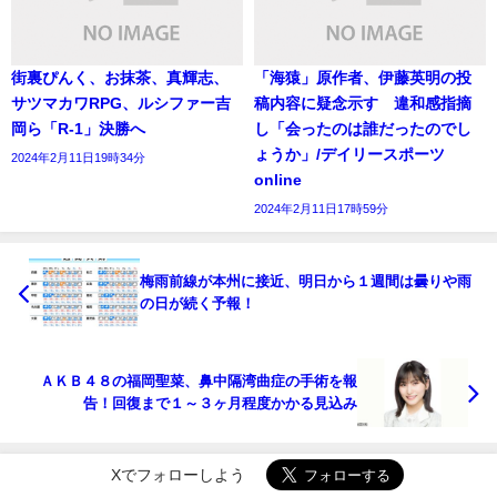
街裏ぴんく、お抹茶、真輝志、
「海猿」原作者、伊藤英明の投
サツマカワRPG、ルシファー吉
稿内容に疑念示す 違和感指摘
岡ら「R-1」決勝へ
し「会ったのは誰だったのでし
ょうか」/デイリースポーツ
2024年2月11日19時34分
online
2024年2月11日17時59分
梅雨前線が本州に接近、明日から１週間は曇りや雨
の日が続く予報！
ＡＫＢ４８の福岡聖菜、鼻中隔湾曲症の手術を報
告！回復まで１～３ヶ月程度かかる見込み
Xでフォローしよう