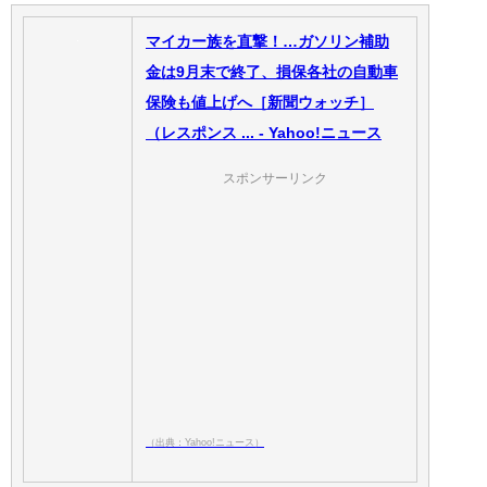
マイカー族を直撃！…ガソリン補助
金は9月末で終了、損保各社の自動車
保険も値上げへ［新聞ウォッチ］
（レスポンス ... - Yahoo!ニュース
スポンサーリンク
（出典：Yahoo!ニュース）