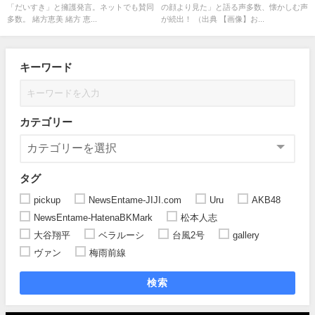
「だいすき」と擁護発言。ネットでも賛同
の顔より見た」と語る声多数、懐かしむ声
多数。 緒方恵美 緒方 恵...
が続出！ （出典 【画像】お...
キーワード
カテゴリー
タグ
pickup
NewsEntame-JIJI.com
Uru
AKB48
NewsEntame-HatenaBKMark
松本人志
大谷翔平
ベラルーシ
台風2号
gallery
ヴァン
梅雨前線
検索