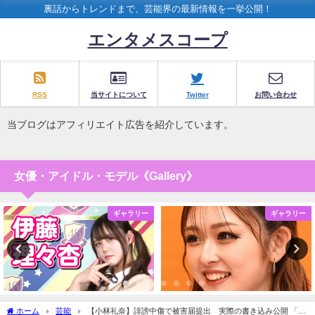
裏話からトレンドまで、芸能界の最新情報を一挙公開！
エンタメスコープ
RSS
当サイトについて
Twitter
お問い合わせ
当ブログはアフィリエイト広告を紹介しています。
女優・アイドル・モデル《Gallery》
ギャラリー
ギャラリー
ホーム
芸能
【小林礼奈】誹謗中傷で被害届提出 実際の書き込み公開 「車