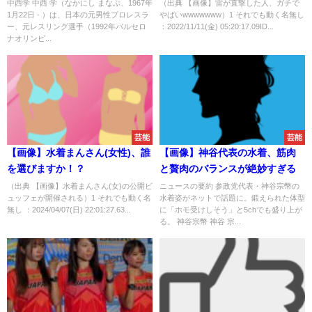
中西学 中西 学（なかにし まなぶ、1967年
（出典 【画像】雷が直撃した人、ガチで
1月22日 - ）は、日本の元男性プロレスラ
やばいwwwwwww）1 それでも動く名無し
ー、元レスリング選手（1992年バルセロ
：2022/11/11(金) 05:20:17.09ID...
ナオリンピ...
芸能
芸能
【画像】水着まんさん(女性)、誰
【画像】神谷代表の水着、筋肉
を選びますか！？
と贅肉のバランスが絶妙すぎる
（出典 【画像】水着まんさん(女)の公開ビ
ニュースの要約 参政党代表・神谷宗幣の
ュッフェが開催される）1 それでも動く名
水着姿がネットで話題に。鍛えられた体型
無し ：2024/04/07(日) 22:01:27.63...
に「ホモ受けしそう」と5chでも盛り上が
る。 神谷宗幣 神谷 宗...