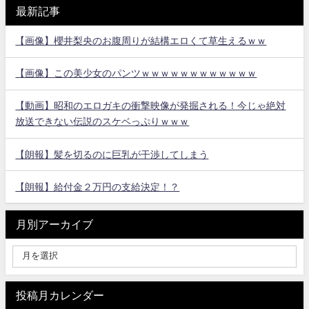
最新記事
【画像】櫻井梨央のお腹周りが結構エロくて草生えるｗｗ
【画像】この美少女のパンツｗｗｗｗｗｗｗｗｗｗｗｗ
【動画】昭和のエロガキの衝撃映像が発掘される！今じゃ絶対
放送できない伝説のスケベっぷりｗｗｗ
【朗報】髪を切るのに巨乳が干渉してしまう
【朗報】給付金２万円の支給決定！？
月別アーカイブ
投稿月カレンダー