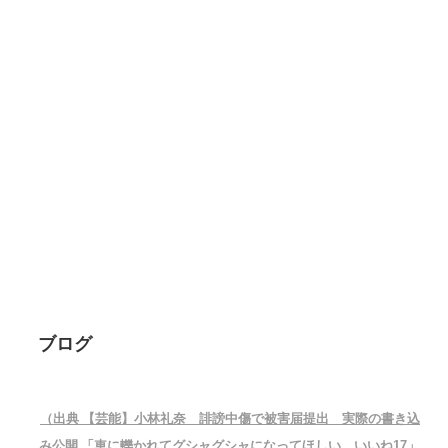
ブログ
（出典 【芸能】小林礼奈 誹謗中傷で被害届提出 実際の書き込
み公開 「車に轢かれてグシャグシャになってほしい…いいね17」