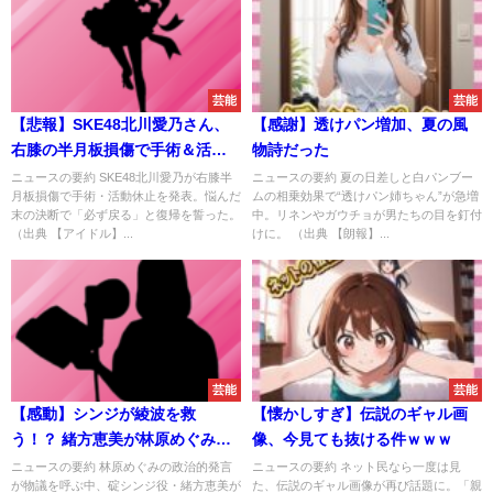
芸能
芸能
【悲報】SKE48北川愛乃さん、
【感謝】透けパン増加、夏の風
右膝の半月板損傷で手術＆活動
物詩だった
休止を発表…
ニュースの要約 SKE48北川愛乃が右膝半
ニュースの要約 夏の日差しと白パンブー
月板損傷で手術・活動休止を発表。悩んだ
ムの相乗効果で“透けパン姉ちゃん”が急増
末の決断で「必ず戻る」と復帰を誓った。
中。リネンやガウチョが男たちの目を釘付
（出典 【アイドル】...
けに。 （出典 【朗報】...
芸能
芸能
【感動】シンジが綾波を救
【懐かしすぎ】伝説のギャル画
う！？ 緒方恵美が林原めぐみに
像、今見ても抜ける件ｗｗｗ
愛のエール
ニュースの要約 林原めぐみの政治的発言
ニュースの要約 ネット民なら一度は見
が物議を呼ぶ中、碇シンジ役・緒方恵美が
た、伝説のギャル画像が再び話題に。「親