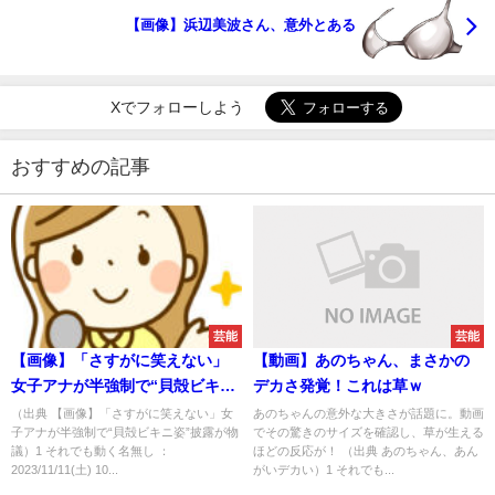
【画像】浜辺美波さん、意外とある
Xでフォローしよう
おすすめの記事
芸能
芸能
【画像】「さすがに笑えない」
【動画】あのちゃん、まさかの
女子アナが半強制で“貝殻ビキニ
デカさ発覚！これは草ｗ
姿”披露が物議
（出典 【画像】「さすがに笑えない」女
あのちゃんの意外な大きさが話題に。動画
子アナが半強制で“貝殻ビキニ姿”披露が物
でその驚きのサイズを確認し、草が生える
議）1 それでも動く名無し ：
ほどの反応が！ （出典 あのちゃん、あん
2023/11/11(土) 10...
がいデカい）1 それでも...