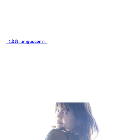
（出典 i.imgur.com）