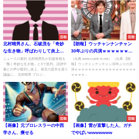
芸能
芸能
北村晴男さん、石破茂を「奇妙
【朗報】ウッチャンナンチャン
な生き物」呼ばわりして炎上ｗ
30年ぶりの共演ｗｗｗｗｗｗｗ
ｗｗｗｗ
ｗｗｗｗｗｗｗｗｗｗｗｗｗｗ
ニュースの要約 北村晴男氏が石破首相を
（出典 www.crank-in.net） （出典 【朗
「醜く奇妙な生き物」とXで批判。誹謗中
報】ウッチャンナンチャン30年ぶりの共
ｗｗｗｗｗｗｗｗｗｗｗ
傷との声が殺到し炎上、発言の是非を巡り
演ｗｗｗｗｗｗｗｗｗｗｗｗｗｗｗｗｗｗ
議論に。 北村晴男 プロジ...
ｗｗｗｗ...
芸能
芸能
【画像】元プロレスラーの中西
【画像】雷が直撃した人、ガチ
学さん、痩せる
でやばいwwwwwww