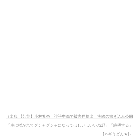
（出典 【芸能】小林礼奈 誹謗中傷で被害届提出 実際の書き込み公開
「車に轢かれてグシャグシャになってほしい…いいね17」「絶望する」
[ネギうどん★]）