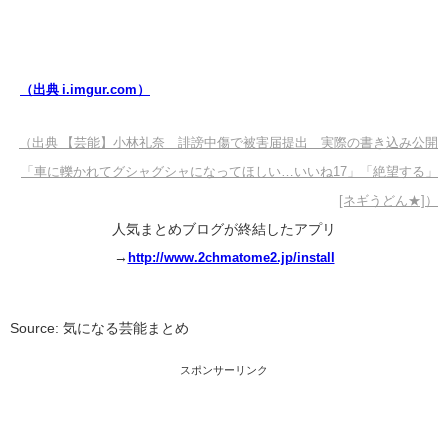
（出典 i.imgur.com）
（出典 【芸能】小林礼奈 誹謗中傷で被害届提出 実際の書き込み公開
「車に轢かれてグシャグシャになってほしい…いいね17」「絶望する」
[ネギうどん★]）
人気まとめブログが終結したアプリ
→
http://www.2chmatome2.jp/install
Source: 気になる芸能まとめ
スポンサーリンク