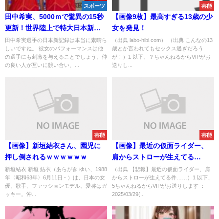
スポーツ
芸能
田中希実、5000ｍで驚異の15秒
【画像9枚】最高すぎる13歳の少
更新！世界陸上で特大日本新記
女を発見！
録を樹立！
田中希実選手の日本新記録は本当に素晴ら
（出典 labo-hibi.com） （出典 こんなの13
しいですね。 彼女のパフォーマンスは他
歳とか言われてもセックス過ぎだろう
の選手にも刺激を与えることでしょう。仲
が！）1 以下、？ちゃんねるからVIPがお
の良い人が互いに競い合い、...
送りし...
芸能
芸能
【画像】新垣結衣さん、園児に
【画像】最近の仮面ライダー、
押し倒されるｗｗｗｗｗｗ
肩からストローが生えてる
件……
新垣結衣 新垣 結衣（あらがき ゆい、1988
（出典 【悲報】最近の仮面ライダー、肩
年〈昭和63年〉6月11日 - ）は、日本の女
からストローが生えてる件……）1 以下、
優、歌手、ファッションモデル。愛称はガ
5ちゃんねるからVIPがお送りします ：
ッキー。沖...
2025/03/29(...