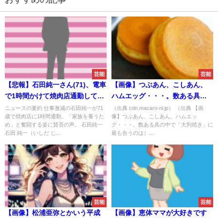
芸能
芸能
【悲報】石田純一さん(71)、電車
【画像】つぶあん、こしあん、
で1時間かけて焼肉店通勤してい
ハムエッグ・・・。数ある具の
た…
中で「大判焼き」に最も合うの
ニュースの要約 仕事激減の石田純一が71
（出典 cdn.macaro-ni.jp） （出典 【画
歳で焼肉店に1時間通勤。「家族を養うた
像】つぶあん、こしあん、ハムエッ
は！？
め」と奮闘する姿に賛否の声。 石田純一
グ・・・。数ある具の中で「大判焼き」に
石田 純一（いしだ じ...
最も合うのは）...
芸能
芸能
【画像】松浦亜弥とかいう平成
【画像】恵体ママが大好きです