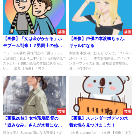
芸能
芸能
【画像】「女は金がかかる」ホ
【画像】声優の本渡楓ちゃん、
モブーム到来！？男同士の秘密
ギャルになる
の口技
ニュースの要約 男性同士の「男フェラ」
本渡楓 本渡 楓（ほんど かえで、1996年3
が話題に。女より上手いという評価や低コ
月6日 - ）は、日本の女性声優。アイムエ
ストという理由が急増の背景にあるらし
ンタープライズ所属。愛知県名古屋市出
い。 （出典 【画像】「男フ...
身。 小学3年生...
芸能
芸能
【画像28枚】女性現場監督の
【画像】スレンダーボディの水
「堀みなみ」さんが水着になっ
着女性を見つけました！
たら爆乳だった！ｗｗｗｗｗｗ
続きを読む Source: 気になる芸能まとめ
（出典 stampo.fun） （出典 【画像】後ろ