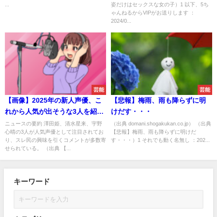
...
姿だけはセックスな女の子）1 以下、5ち
ｗｗｗｗｗｗｗｗｗｗｗｗｗ
ゃんねるからVIPがお送りします ：
2024/0...
芸能
芸能
【画像】2025年の新人声優、こ
【悲報】梅雨、雨も降らずに明
れから人気が出そうな3人を紹
けだす・・・
介！
ニュースの要約 澤田姫、清水星来、宇野
（出典 domani.shogakukan.co.jp） （出典
心晴の3人が人気声優として注目されてお
【悲報】梅雨、雨も降らずに明けだ
り、スレ民の興味を引くコメントが多数寄
す・・・）1 それでも動く名無し ：202...
せられている。 （出典 【...
キーワード