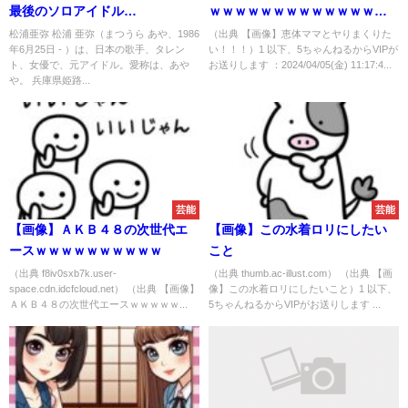
最後のソロアイドル
ｗｗｗｗｗｗｗｗｗｗｗｗｗｗ
wwwwwwwwwwww
ｗｗｗｗｗｗｗ
松浦亜弥 松浦 亜弥（まつうら あや、1986
（出典 【画像】恵体ママとヤりまくりた
年6月25日 - ）は、日本の歌手、タレン
い！！！）1 以下、5ちゃんねるからVIPが
ト、女優で、元アイドル。愛称は、あや
お送りします ：2024/04/05(金) 11:17:4...
や。 兵庫県姫路...
芸能
芸能
【画像】ＡＫＢ４８の次世代エ
【画像】この水着ロリにしたい
ースｗｗｗｗｗｗｗｗｗｗ
こと
（出典 f8iv0sxb7k.user-
（出典 thumb.ac-illust.com） （出典 【画
space.cdn.idcfcloud.net） （出典 【画像】
像】この水着ロリにしたいこと）1 以下、
ＡＫＢ４８の次世代エースｗｗｗｗｗ...
5ちゃんねるからVIPがお送りします ...