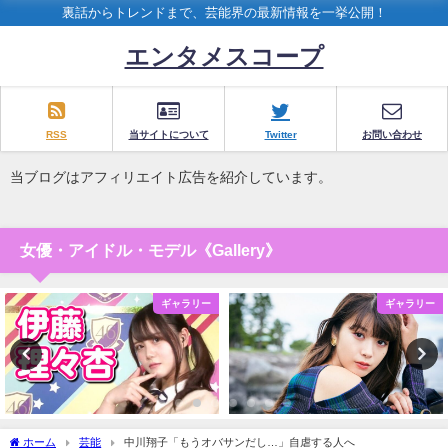
裏話からトレンドまで、芸能界の最新情報を一挙公開！
エンタメスコープ
RSS
当サイトについて
Twitter
お問い合わせ
当ブログはアフィリエイト広告を紹介しています。
女優・アイドル・モデル《Gallery》
ギャラリー
ギャラリー
ホーム
芸能
中川翔子「もうオバサンだし…」自虐する人へ