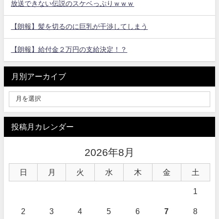
放送できない伝説のスケベっぷりｗｗｗ
【朗報】髪を切るのに巨乳が干渉してしまう
【朗報】給付金２万円の支給決定！？
月別アーカイブ
投稿月カレンダー
2026年8月
日
月
火
水
木
金
土
1
2
3
4
5
6
7
8