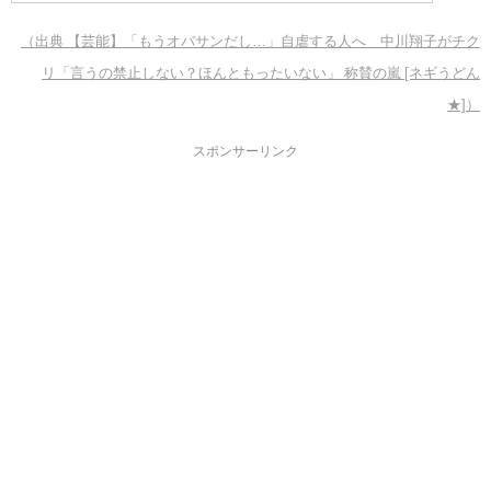
（出典 【芸能】「もうオバサンだし…」自虐する人へ 中川翔子がチク
リ「言うの禁止しない？ほんともったいない」 称賛の嵐 [ネギうどん
★]）
スポンサーリンク