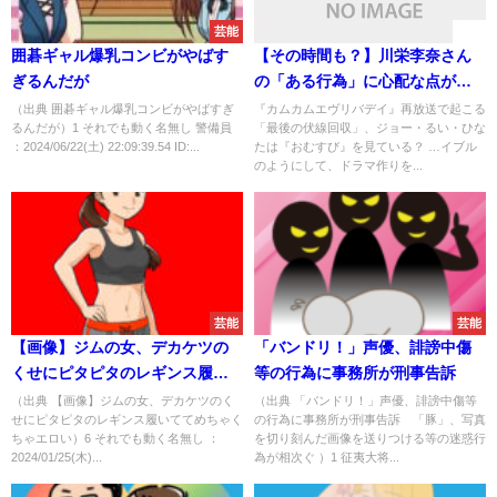
芸能
速報
囲碁ギャル爆乳コンビがやばす
【その時間も？】川栄李奈さん
ぎるんだが
の「ある行為」に心配な点が出
てくる事態に
（出典 囲碁ギャル爆乳コンビがやばすぎ
『カムカムエヴリバデイ』再放送で起こる
るんだが）1 それでも動く名無し 警備員
「最後の伏線回収」、ジョー・るい・ひな
：2024/06/22(土) 22:09:39.54 ID:...
たは『おむすび』を見ている？ …イブル
のようにして、ドラマ作りを...
芸能
芸能
【画像】ジムの女、デカケツの
「バンドリ！」声優、誹謗中傷
くせにピタピタのレギンス履い
等の行為に事務所が刑事告訴
ててめちゃくちゃエロい
（出典 【画像】ジムの女、デカケツのく
（出典 「バンドリ！」声優、誹謗中傷等
せにピタピタのレギンス履いててめちゃく
の行為に事務所が刑事告訴 「豚」、写真
ちゃエロい）6 それでも動く名無し ：
を切り刻んだ画像を送りつける等の迷惑行
2024/01/25(木)...
為が相次ぐ ）1 征夷大将...