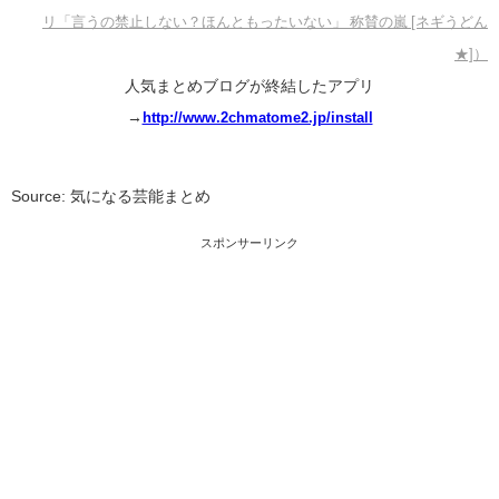
リ「言うの禁止しない？ほんともったいない」 称賛の嵐 [ネギうどん
★]）
人気まとめブログが終結したアプリ
→
http://www.2chmatome2.jp/install
Source: 気になる芸能まとめ
スポンサーリンク