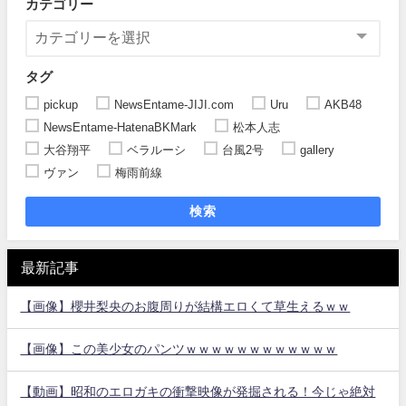
カテゴリー
タグ
pickup
NewsEntame-JIJI.com
Uru
AKB48
NewsEntame-HatenaBKMark
松本人志
大谷翔平
ベラルーシ
台風2号
gallery
ヴァン
梅雨前線
検索
最新記事
【画像】櫻井梨央のお腹周りが結構エロくて草生えるｗｗ
【画像】この美少女のパンツｗｗｗｗｗｗｗｗｗｗｗｗ
【動画】昭和のエロガキの衝撃映像が発掘される！今じゃ絶対