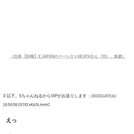
（出典 【訃報】X JAPANのベーシストHEATHさん（55）、急逝）
3
以下、5ちゃんねるからVIPがお送りします
：2023/11/07(火)
18:50:08.037
ID:xKpSLmvmC
えっ