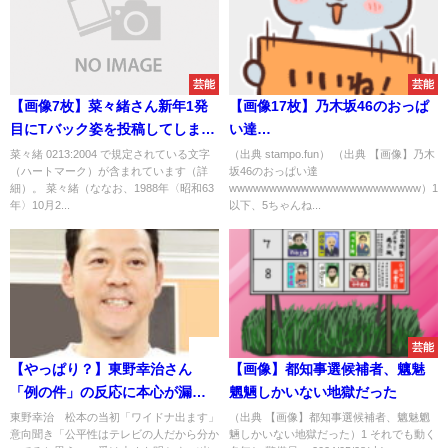
芸能
芸能
【画像7枚】菜々緒さん新年1発
【画像17枚】乃木坂46のおっぱ
目にTバック姿を投稿してしまう
い達
wwwwwwwwwww
wwwwwwwwwwwwwwwwwww
菜々緒 0213:2004 で規定されている文字
（出典 stampo.fun） （出典 【画像】乃木
（ハートマーク）が含まれています（詳
坂46のおっぱい達
細）。 菜々緒（ななお、1988年〈昭和63
wwwwwwwwwwwwwwwwwwwwwwww）1
年〉10月2...
以下、5ちゃんね...
速報
芸能
【やっぱり？】東野幸治さん
【画像】都知事選候補者、魑魅
「例の件」の反応に本心が漏れ
魍魎しかいない地獄だった
出していると話題に
東野幸治 松本の当初「ワイドナ出ます」
（出典 【画像】都知事選候補者、魑魅魍
意向聞き「公平性はテレビの人だから分か
魎しかいない地獄だった）1 それでも動く