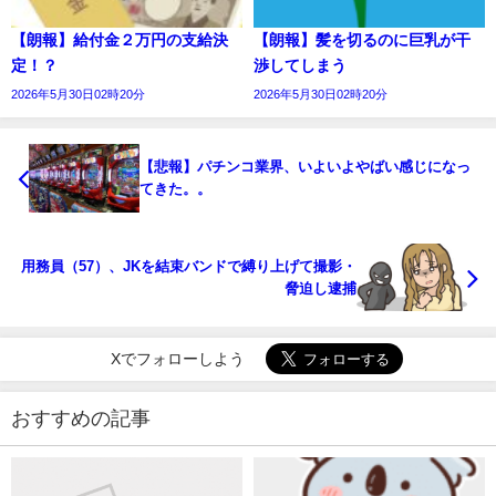
【朗報】給付金２万円の支給決
【朗報】髪を切るのに巨乳が干
定！？
渉してしまう
2026年5月30日02時20分
2026年5月30日02時20分
【悲報】パチンコ業界、いよいよやばい感じになっ
てきた。。
用務員（57）、JKを結束バンドで縛り上げて撮影・
脅迫し逮捕
Xでフォローしよう
おすすめの記事