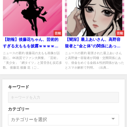
芸能
芸能
【朗報】後藤花ちゃん、芸術的
【闇深】最上あいさん、高野容
すぎる太ももを披露ｗｗｗｗｗ
疑者と“金と体”の関係にあった
ｗ
と判明…スマホから証拠
ニュースの要約 後藤花の太もも画像が話
ニュースの要約 殺害された最上あいさん
題に。4K画質でファン大興奮。「芸術」
と高野健一容疑者が同棲・交際関係にあ
「美少女」「網タイツ」と賛否含む反応多
り、借金をめぐる金銭＆性的関係があった
数。 後藤花 後藤 花（ご...
とスマホ解析で判明。 （出典...
キーワード
カテゴリー