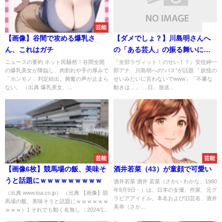
芸能
速報
【画像】谷間で攻める爆乳さ
【ダメでしょ？】川島明さんへ
ん、これはガチ
の「ある芸人」の振る舞いに厳
しい声が寄せられる事態に
ニュースの要約 ネット民騒然！谷間全開
『全部ラヴィット！のせい！？』安住紳一
の爆乳美女が降臨し、肉割れや手の厚みで
郎アナ、川島明への“パス”が話題 「妖怪の
「ホンモノ」判定続出。興奮の声が止まら
せいみたいに言わないでwww」「不審な
ない。 （出典 爆乳美女、...
動きは…」 …日、放送...
芸能
芸能
【画像6枚】競馬場の飯、美味そ
酒井若菜（43）が童顔で可愛い
うと話題にｗｗｗｗｗｗｗｗｗ
酒井若菜 酒井 若菜（さかい わかな、1980
年9月9日 - ）は、日本の女優、作家、元グ
（出典 www.toa.co.jp） （出典 【画像】競
ラビアアイドル。本名および旧芸名、酒井
馬場の飯、美味そうと話題にｗｗｗｗｗｗ
美幸（さか...
ｗｗｗ）1 それでも動く名無し ：2024/1...