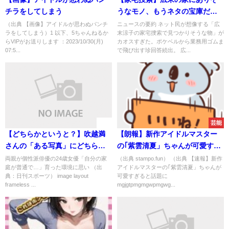
チラをしてしまう
うなモノ、もうネタの宝庫だろ
ｗｗｗｗ
（出典 【画像】アイドルが思わぬパンチ
ニュースの要約 ネット民が想像する「広
ラをしてしまう）1 以下、5ちゃんねるか
末涼子の家宅捜索で見つかりそうな物」が
らVIPがお送りします ：2023/10/30(月)
カオスすぎた。ポケベルから業務用ゴムま
07:5...
で飛び出す珍回答続出。 広...
速報
芸能
【どちらかというと？】吹越満
【朗報】新作アイドルマスター
さんの「ある写真」にどちらに
の｢紫雲清夏」ちゃんが可愛すぎ
似ているかと話題に
る！
両親が個性派俳優の24歳女優「自分の家
（出典 stampo.fun） （出典 【速報】新作
庭が普通で…」育った環境に思い （出
アイドルマスターの｢紫雲清夏」ちゃんが
典：日刊スポーツ） image layout
可愛すぎると話題に
frameless ...
mgjgtpmgmgwpmgwg...