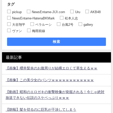
タグ
pickup
NewsEntame-JIJI.com
Uru
AKB48
NewsEntame-HatenaBKMark
松本人志
大谷翔平
ベラルーシ
台風2号
gallery
ヴァン
梅雨前線
検索
最新記事
【画像】櫻井梨央のお腹周りが結構エロくて草生えるｗｗ
【画像】この美少女のパンツｗｗｗｗｗｗｗｗｗｗｗｗ
【動画】昭和のエロガキの衝撃映像が発掘される！今じゃ絶対
放送できない伝説のスケベっぷりｗｗｗ
【朗報】髪を切るのに巨乳が干渉してしまう