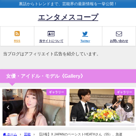
裏話からトレンドまで、芸能界の最新情報を一挙公開！
エンタメスコープ
RSS
当サイトについて
Twitter
お問い合わせ
当ブログはアフィリエイト広告を紹介しています。
女優・アイドル・モデル《Gallery》
ギャラリー
ギャラリー
ホーム
芸能
【訃報】X JAPANのベーシストHEATHさん（55）、急逝