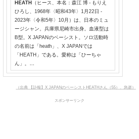
HEATH
（ヒース、本名：森江 博 - もりえ
ひろし、1968年〈昭和43年〉1月22日 -
2023年〈令和5年〉10月）は、日本のミュ
ージシャン。兵庫県尼崎市出身。血液型は
B型。X JAPANのベーシスト。ソロ活動時
の名前は「heath」、X JAPANでは
「HEATH」である。愛称は「ひーちゃ
ん」。…
（出典 【訃報】X JAPANのベーシストHEATHさん（55）、急逝）
スポンサーリンク