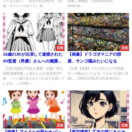
ってると思う」 受け止めを明かす （出
名無し 警備員 ：2024/05/28(火)
典：デイリースポーツ） 東...
09:42:36...
芸能
芸能
16歳のJKが出演して逮捕された
【画像】ドラゴボマニアの部
AV監督（男優）さんへの擁護が
屋、サンゴ礁みたいになる
高まるｗｗｗｗｗｗｗｗｗｗｗ
（出典 16歳女子高生が暴露 24歳「同人
（出典 【画像】ドラゴボマニアの部屋、
AV監督兼男優」と交わした出演交渉の中
サンゴ礁みたいになる）1 それでも動く名
ｗｗｗｗｗｗｗｗ
身 「ハメ撮りをさせてくれる子を探して
無し ：2023/11/09(木) 09:26:45.06 I...
います」 ）1 PAR...
芸能
芸能
【画像】アイドルが思わぬパン
【家宅捜索】広末の家にありそ