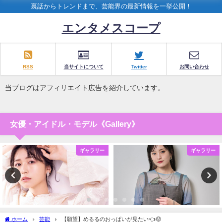
裏話からトレンドまで、芸能界の最新情報を一挙公開！
エンタメスコープ
RSS
当サイトについて
Twitter
お問い合わせ
当ブログはアフィリエイト広告を紹介しています。
女優・アイドル・モデル《Gallery》
ギャラリー
ギャラリー
ホーム
芸能
【願望】めるるのおっぱいが見たい👈😡