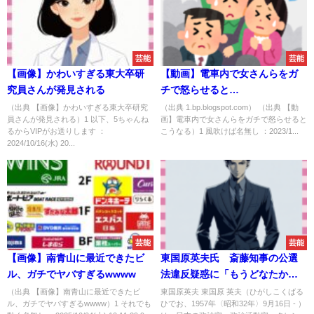
芸能
芸能
【画像】かわいすぎる東大卒研
【動画】電車内で女さんらをガ
究員さんが発見される
チで怒らせると…
（出典 【画像】かわいすぎる東大卒研究
（出典 1.bp.blogspot.com） （出典 【動
員さんが発見される）1 以下、5ちゃんね
画】電車内で女さんらをガチで怒らせると
るからVIPがお送りします ：
こうなる）1 風吹けば名無し ：2023/1...
2024/10/16(水) 20...
芸能
芸能
【画像】南青山に最近できたビ
東国原英夫氏 斎藤知事の公選
ル、ガチでヤバすぎるwwww
法違反疑惑に「もうどなたかが
刑事告発しているだろう」 争点
（出典 【画像】南青山に最近できたビ
東国原英夫 東国原 英夫（ひがしこくばる
ル、ガチでヤバすぎるwwww）1 それでも
ひでお、1957年〈昭和32年〉9月16日 - ）
にも言及