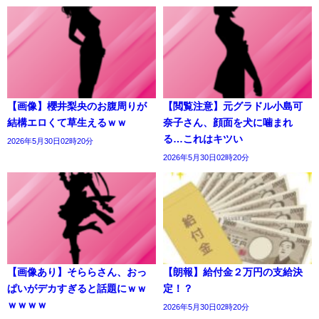
【画像】櫻井梨央のお腹周りが
【閲覧注意】元グラドル小島可
結構エロくて草生えるｗｗ
奈子さん、顔面を犬に噛まれ
る…これはキツい
2026年5月30日02時20分
2026年5月30日02時20分
【画像あり】そららさん、おっ
【朗報】給付金２万円の支給決
ぱいがデカすぎると話題にｗｗ
定！？
ｗｗｗｗ
2026年5月30日02時20分