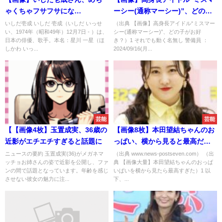
ゃくちゃフサフサにな
ーシー(通称マーシー)”、どの子
る！！！！！！！
がお好き？
いしだ壱成 いしだ 壱成（いしだ いっせ
（出典 【画像】高身長アイドル“ミスマー
い、1974年（昭和49年）12月7日 - ）は、
シー(通称マーシー)”、どの子がお好
日本の俳優、歌手。本名：星川 一星（ほ
き？）1 それでも動く名無し 警備員 ：
しかわ いっ...
2024/09/16(月...
芸能
芸能
【【画像4枚】玉置成実、36歳の
【画像8枚】本田望結ちゃんのお
近影がエチエチすぎると話題に
っぱい、横から見ると最高だ
ぞ！
ニュースの要約 玉置成実(36)がメガネマ
（出典 www.news-postseven.com） （出
ッチョお姉さんの姿で近影を公開し、ファ
典 【画像大量】本田望結ちゃんのおっぱ
ンの間で話題となっています。年齢を感じ
いぱいを横から見たら最高すぎた）1 以
させない彼女の魅力に注...
下、...