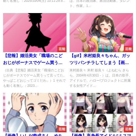
動く名無し ：2025/10/04(土) 10:11:29.9...
は、日本の政治家、政治活動家、タレン
ト、作家。1...
芸能
芸能
【悲報】婚活美女「職場のこど
【gif】米村姫良々ちゃん、ガッ
おじがボーナスでゲーム買うっ
ツリパンチラしてしまう【画像9
て言ってた。やっぱこどおじっ
枚】
（出典 【悲報】婚活美女「職場のこどお
米村姫良々 米村 姫良々（よねむら きら
じがボーナスでゲーム買うって言ってた。
ら、2004年4月30日 - ）は、日本の歌手、
てゴミだわ」
やっぱこどおじってゴミだわ」）1 それで
アイドルで、ハロー!プロジェクトに所属
も動く名無し ：2023...
する女性アイド...
芸能
芸能
【画像】いしだ壱成さん、めち
【画像】高身長アイドル“ミスマ