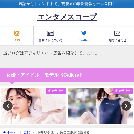
裏話からトレンドまで、芸能界の最新情報を一挙公開！
エンタメスコープ
RSS
当サイトについて
Twitter
お問い合わせ
当ブログはアフィリエイト広告を紹介しています。
女優・アイドル・モデル《Gallery》
ギャラリー
ギャラリー
ホーム
芸能
下井谷幸穂、、完全に東京に染まる