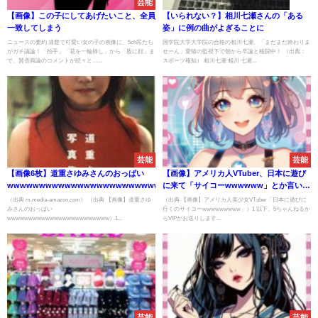
芸能
速報
【画像】この子にしてあげたいこと、全員
【いられない？】相川七瀬さんの「ある
一致してしまう
姿」に例の曲がよぎることに
ニュースの要約 清楚で可愛い女の子の画像に、5ch民たち
国学院大学大学院の合格の相川七瀬、「まだまだ終わりま
がガチ議論！「拍手」「花を一輪挿し」から「股に顔」ま
せーん」愛猫の監視下で朝から卒論と格闘中！ （出典：
で、賛否両論のコメントが続々と…...
スポーツ報知） 相川七瀬 相川 七瀬...
芸能
芸能
【画像6枚】道重さゆみさんのおっぱい
【画像】アメリカ人VTuber、日本に遊び
wwwwwwwwwwwwwwwwwwwwwwww
に来て「サイコーwwwwww」とか言い出
す
（出典 m.media-amazon.com） （出典 【画像】道重さゆ
（出典 【画像】アメリカ人美少女VTuber「日本に遊びに
みさんのおっぱい
行くのサイコーwwwwwwwww」）1 以下、5ちゃんねるか
wwwwwwwwwwwwwwwwwwwwwwww）1...
らVIPがお送りします...
芸能
芸能