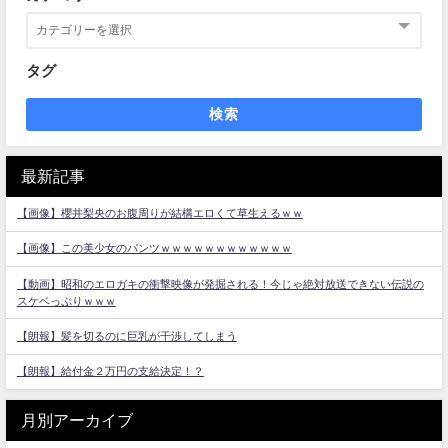
タグ
検索
最新記事
【画像】櫻井梨央のお腹周りが結構エロくて草生えるｗｗ
【画像】この美少女のパンツｗｗｗｗｗｗｗｗｗｗｗｗ
【動画】昭和のエロガキの衝撃映像が発掘される！今じゃ絶対放送できない伝説の
スケベっぷりｗｗｗ
【朗報】髪を切るのに巨乳が干渉してしまう
【朗報】給付金２万円の支給決定！？
月別アーカイブ