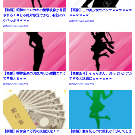
【動画】昭和のエロガキの衝撃映像が発掘
【画像】この美少女のパンツｗｗｗｗｗｗ
される！今じゃ絶対放送できない伝説のス
ｗｗｗｗｗｗ
ケベっぷりｗｗｗ
2026年5月30日02時20分
2026年5月30日02時20分
【画像】櫻井梨央のお腹周りが結構エロく
【画像あり】そららさん、おっぱいがデカ
て草生えるｗｗ
すぎると話題にｗｗｗｗｗｗ
2026年5月30日02時20分
2026年5月30日02時20分
【朗報】給付金２万円の支給決定！？
【朗報】髪を切るのに巨乳が干渉してしま