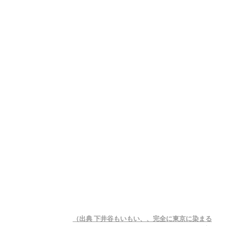
（出典 下井谷もいもい、、完全に東京に染まる