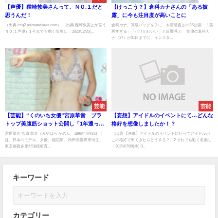
【声優】種崎敦美さんって、ＮＯ.１だと
【けっこう？】倉科カナさんの「ある披
思うんだ！
露」に今も注目度が高いことに
（出典 img2.animatetimes.com） （出典 種崎敦美とか言う
倉科カナ、高級バッグを手に…木南晴夏との2S公開 「美
ＮＯ.１声優）1 それでも動く名無し ：2023/12/26(...
脚すぎる」「バリかわいい」と反響呼ぶ 女優の倉科カ
ナ（37）が31日までに、インスタ...
芸能
芸能
【芸能】“くのいち女優”宮原華音 ブラ
【妄想】アイドルのイベントにて…どんな
トップ美腹筋ショット公開し「1年通って
格好を想像しましたか！？
筋肉量が1・5KGくらいUP」 [湛然★]
宮原華音 宮原 華音（みやはら かのん、1996年4月8日 - ）
（出典 【画像】アイドルのイベントに行ってアイドルが
は、日本のモデル、女優、格闘家。 秋田県湯沢市出生、
この格好で出てきたらどうする？）2 それでも動く名無し
東京都西多摩郡瑞穂町育...
：2025/07/09(水) 0...
キーワード
カテゴリー