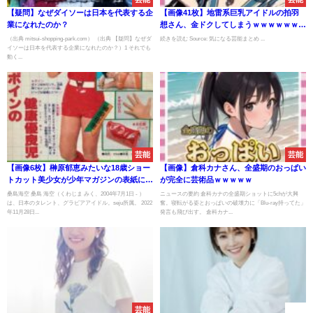
【疑問】なぜダイソーは日本を代表する企
【画像41枚】地雷系巨乳アイドルの拍羽
業になれたのか？
想さん、金ドクしてしまうｗｗｗｗｗｗｗ
ｗｗｗｗｗｗｗｗｗｗｗｗｗｗｗｗ
（出典 mitsui-shopping-park.com） （出典 【疑問】なぜダ
続きを読む Source: 気になる芸能まとめ ...
イソーは日本を代表する企業になれたのか？）1 それでも
動く...
芸能
芸能
【画像6枚】榊原郁恵みたいな18歳ショー
【画像】倉科カナさん、全盛期のおっぱい
トカット美少女が少年マガジンの表紙に
が完全に芸術品ｗｗｗｗｗ
桑島海空さん [866556825]
桑島海空 桑島 海空（くわじま みく、2004年7月1日 - ）
ニュースの要約 倉科カナの全盛期ショットに5chが大興
は、日本のタレント、グラビアアイドル。seju所属。 2022
奮。寝転がる姿とおっぱいの破壊力に「Blu-ray持ってた」
年11月28日...
発言も飛び出す。 倉科カナ...
芸能
速報