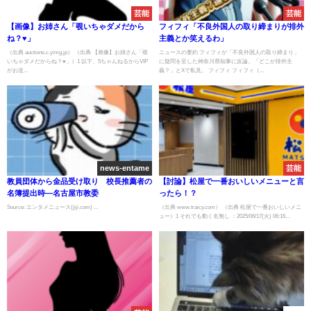
芸能
芸能
【画像】お姉さん「覗いちゃダメだから
フィフィ「不良外国人の取り締まりが排外
ね？♥」
主義とか笑えるわ」
（出典 auctions.c.yimg.jp） （出典 【画像】お姉さん「覗
ニュースの要約 フィフィが「不良外国人の取り締まり」
いちゃダメだからね？♥」）1 以下、5ちゃんねるからVIP
に疑問を呈した神奈川県知事に反論。「どこが排外主
がお送...
義？」とXで私見。 フィフィ フィフィ（...
news-entame
芸能
教員団体から金品受け取り 校長推薦者の
【討論】松屋で一番おいしいメニューと言
名簿提出時―名古屋市教委
ったら！？
Source: エンタメニュース(jiji.com) ...
（出典 www.traicy.com） （出典 松屋で一番おいしいメニ
ュー）1 それでも動く名無し ：2025/06/17(火) 06:16...