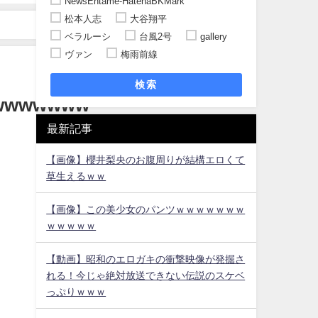
NewsEntame-HatenaBKMark
松本人志
大谷翔平
ベラルーシ
台風2号
gallery
ヴァン
梅雨前線
検索
wwwwwww
最新記事
【画像】櫻井梨央のお腹周りが結構エロくて
草生えるｗｗ
【画像】この美少女のパンツｗｗｗｗｗｗｗ
ｗｗｗｗｗ
【動画】昭和のエロガキの衝撃映像が発掘さ
れる！今じゃ絶対放送できない伝説のスケベ
っぷりｗｗｗ