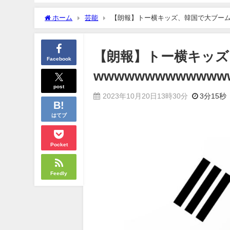
ホーム
芸能
【朗報】トー横キッズ、韓国で大ブームwwww
【朗報】トー横キッズ
Facebook
wwwwwwwwwwwww
post
2023年10月20日13時30分
3分15秒
はてブ
Pocket
Feedly