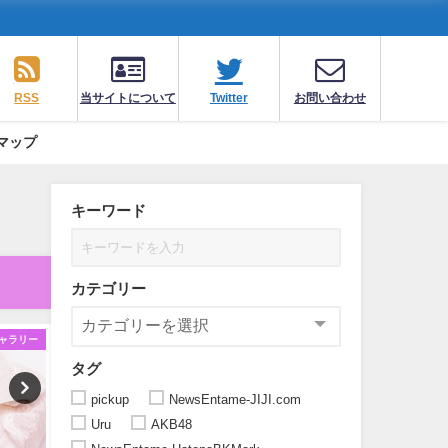
RSS
当サイトについて
Twitter
お問い合わせ
マップ
キーワード
カテゴリー
ャラリー
ギャラリー
ギ
タグ
pickup
NewsEntame-JIJI.com
Uru
AKB48