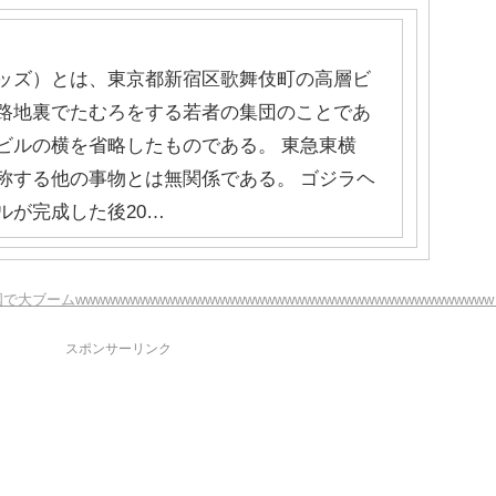
ッズ）とは、東京都新宿区歌舞伎町の高層ビ
路地裏でたむろをする若者の集団のことであ
ビルの横を省略したものである。 東急東横
称する他の事物とは無関係である。 ゴジラヘ
ルが完成した後20…
ームwwwwwwwwwwwwwwwwwwwwwwwwwwwwwwwwwwwwwwwww
スポンサーリンク