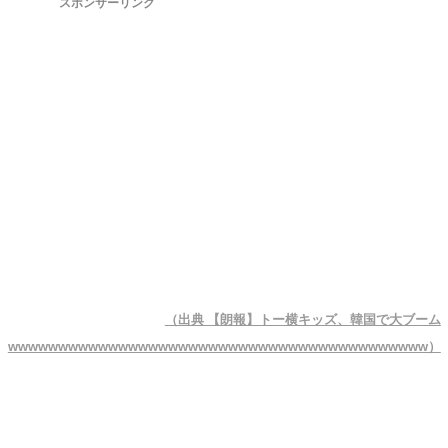
スポンサーリンク
（出典 【朗報】トー横キッズ、韓国で大ブーム
wwwwwwwwwwwwwwwwwwwwwwwwwwwwwwwwwwwwwwwwww）