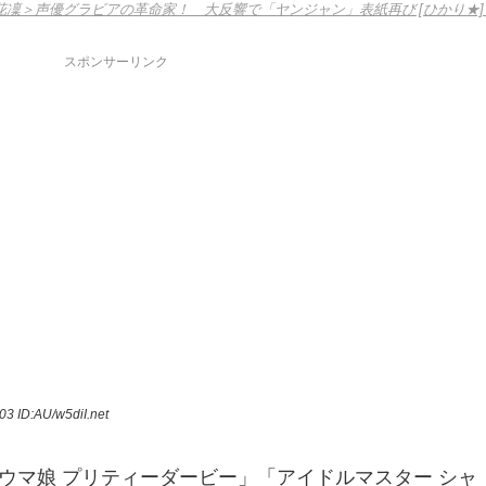
花凜＞声優グラビアの革命家！ 大反響で「ヤンジャン」表紙再び [ひかり★]
スポンサーリンク
.03
ID:AU/w5diI.net
ウマ娘 プリティーダービー」「アイドルマスター シャ