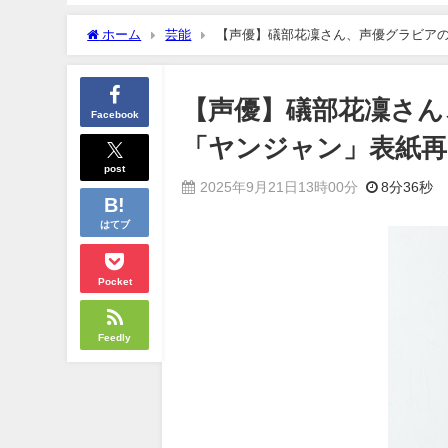
ホーム
芸能
【声優】礒部花凜さん、声優グラビア
【声優】礒部花凜さん
Facebook
「ヤンジャン」表紙再
post
2025年9月21日13時00分
8分36秒
はてブ
Pocket
Feedly