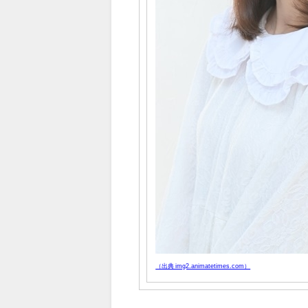
（出典 img2.animatetimes.com）