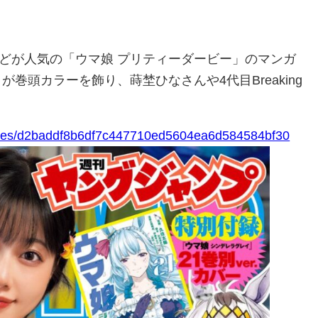
どが人気の「ウマ娘 プリティーダービー」のマンガ
が巻頭カラーを飾り、蒔埜ひなさんや4代目Breaking
ticles/d2baddf8b6df7c447710ed5604ea6d584584bf30