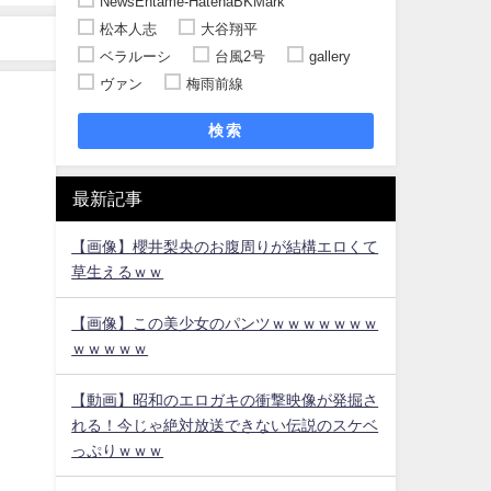
NewsEntame-HatenaBKMark
松本人志
大谷翔平
ベラルーシ
台風2号
gallery
ヴァン
梅雨前線
検索
最新記事
【画像】櫻井梨央のお腹周りが結構エロくて
草生えるｗｗ
【画像】この美少女のパンツｗｗｗｗｗｗｗ
ｗｗｗｗｗ
【動画】昭和のエロガキの衝撃映像が発掘さ
れる！今じゃ絶対放送できない伝説のスケベ
っぷりｗｗｗ