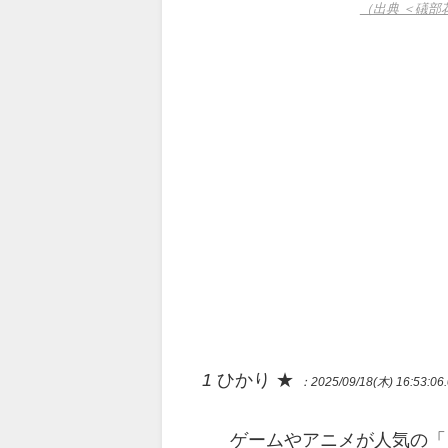
（出典 ＜礒部
1
ひかり ★
：2025/09/18(木) 16:53:06
ゲームやアニメが人気の「