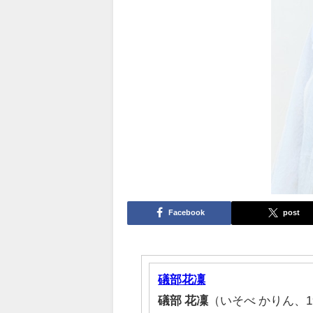
Facebook
post
礒部
花凜
礒部
花凜
（いそべ かりん、1