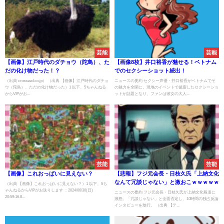
芸能
芸能
【画像】江戸時代のダチョウ（陀鳥）、た
【画像8枚】井口裕香が魅せる！ベトナム
だの化け物だった！？
でのセクシーショット続出！
（出典 crosseed.co.jp） （出典 【画像】江戸時代のダチョ
ニュースの要約 セクシー声優・井口裕香がベトナムでそ
ウ（陀鳥）、ただの化け物だった）1 以下、5ちゃんねる
の魅力を全開に。現地のイベントで披露したセクシーショ
からVIPがお...
ットが話題となり、ファンは彼女の大人...
芸能
芸能
【画像】これおっぱいに見えない？
【悲報】フジ元会長・日枝久氏「上納文化
なんて冗談じゃない」と激おこｗｗｗｗｗ
（出典 【画像】これおっぱいに見えない？）1 以下、5ち
ゃんねるからVIPがお送りします ：2024/06/30(日)
ニュースの要約 フジ元会長・日枝久氏が上納文化報道に
20:59:16.8...
激怒。「冗談じゃない」と全面否定し、10時間の独占反論
インタビューを敢行。 （出典 【テ...