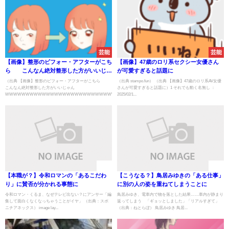
芸能
芸能
【画像】整形のビフォー・アフターがこち
【画像】47歳のロリ系セクシー女優さん
ら こんなん絶対整形した方がいいじゃ
が可愛すぎると話題に
ん
（出典 【画像】整形のビフォー・アフターがこちら
（出典 stampo.fun） （出典 【画像】47歳のロリ系AV女優
WWWWWWWWWWWWWWWWWWWWWWWWWWW
こんなん絶対整形した方がいいじゃん
さんが可愛すぎると話題に）1 それでも動く名無し ：
WWWWWWWWWWWWWWWWWWWWWWWWWWW...
2025/02/1...
速報
速報
【本職が？】令和ロマンの「あるこだわ
【こうなる？】鳥居みゆきの「ある仕事」
り」に賛否が分かれる事態に
に別の人の姿を重ねてしまうことに
令和ロマン・くるま、なぜテレビ出ない？にアンサー「編
鳥居みゆき、電車内で物を落とした結果……車内が静まり
集して面白くなくなっちゃうことがイヤ」 （出典：スポ
返ってしまう 「ギョッとしました」「リアルすぎて」
ニチアネックス） image lay...
（出典：ねとらぼ） 鳥居みゆき 鳥居...