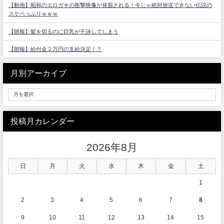
【動画】昭和のエロガキの衝撃映像が発掘される！今じゃ絶対放送できない伝説の
スケベっぷりｗｗｗ
【朗報】髪を切るのに巨乳が干渉してしまう
【朗報】給付金２万円の支給決定！？
月別アーカイブ
投稿月カレンダー
2026年8月
日
月
火
水
木
金
土
1
2
3
4
5
6
7
8
9
10
11
12
13
14
15