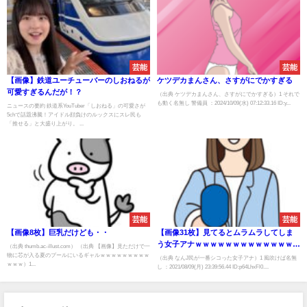
芸能
芸能
【画像】鉄道ユーチューバーのしおねるが
ケツデカまんさん、さすがにでかすぎる
可愛すぎるんだが！？
（出典 ケツデカまんさん、さすがにでかすぎる）1 それで
も動く名無し 警備員 ：2024/10/09(水) 07:12:33.16 ID:y...
ニュースの要約 鉄道系YouTuber「しおねる」の可愛さが
5chで話題沸騰！アイドル顔負けのルックスにスレ民も
「推せる」と大盛り上がり。 ...
芸能
芸能
【画像8枚】巨乳だけども・・
【画像31枚】見てるとムラムラしてしま
う女子アナｗｗｗｗｗｗｗｗｗｗｗｗｗｗ
（出典 thumb.ac-illust.com） （出典 【画像】見ただけで一
物に芯が入る夏のプールにいるギャルｗｗｗｗｗｗｗｗｗ
ｗｗｗｗｗｗｗｗｗ
（出典 なんJ民が一番シコった女子アナ）1 風吹けば名無
ｗｗｗ）1...
し ：2021/08/09(月) 23:39:56.44 ID:p64LhxFl0....