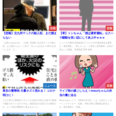
芸能
芸能
【悲報】北九州マックの殺人犯、まだ捕ま
【草】トシちゃん「僕は通常運転」セクハ
らない
ラ騒動を笑い話にして炎上中ｗｗｗ
（出典 i.ytimg.com） （出典 【悲報】北九州マックの殺人
ニュースの要約 田原俊彦がラジオでの不適切発言を謝罪
犯、まだ捕まらない）1 以下、5ちゃんねるからVIPがお送
も「通常運転」「楽しかった」と発言し批判殺到。反省の
りします ：2...
色なしと物議。 田原俊彦 田原 俊彦...
ニュース
芸能
東京の繁華街 大量ネズミ現れる！ コロナ
ライブ前の腹ごしらえ！miwaちゃんの弁
明けに！
当の量に迫る
コロナ明けの繁華街でネズミの大群が出現する様子が動画
Miwa miwa（ミワ、1990年6月15日 - ）は、日本のシンガ
で撮影されているのですね。感染症法の位置づけが緩和さ
ーソングライター、女優。 神奈川県三浦郡葉山町生ま
れ、人々が再び繁華街に集まるように...
れ、東京都育ち。所属...