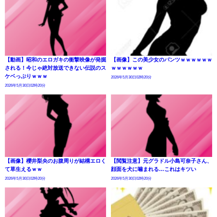
【動画】昭和のエロガキの衝撃映像が発掘
【画像】この美少女のパンツｗｗｗｗｗｗ
される！今じゃ絶対放送できない伝説のス
ｗｗｗｗｗｗ
ケベっぷりｗｗｗ
2026年5月30日02時20分
2026年5月30日02時20分
【画像】櫻井梨央のお腹周りが結構エロく
【閲覧注意】元グラドル小島可奈子さん、
て草生えるｗｗ
顔面を犬に噛まれる…これはキツい
2026年5月30日02時20分
2026年5月30日02時20分