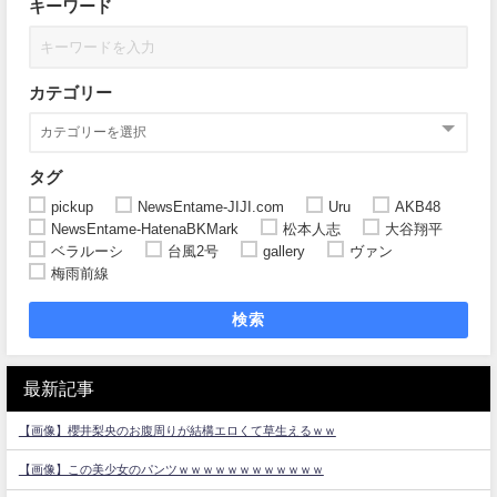
キーワード
カテゴリー
タグ
pickup
NewsEntame-JIJI.com
Uru
AKB48
NewsEntame-HatenaBKMark
松本人志
大谷翔平
ベラルーシ
台風2号
gallery
ヴァン
梅雨前線
検索
最新記事
【画像】櫻井梨央のお腹周りが結構エロくて草生えるｗｗ
【画像】この美少女のパンツｗｗｗｗｗｗｗｗｗｗｗｗ