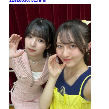
12926630751.html