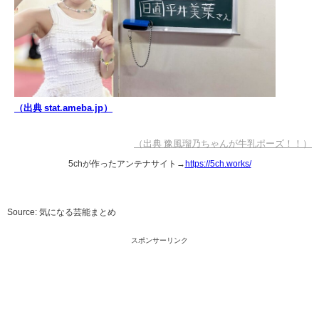
（出典 stat.ameba.jp）
（出典 豫風瑠乃ちゃんが牛乳ポーズ！！）
5chが作ったアンテナサイト→
https://5ch.works/
Source: 気になる芸能まとめ
スポンサーリンク