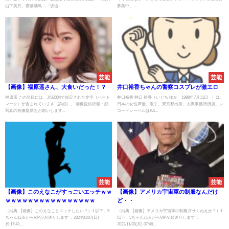
山下美月、齋藤飛鳥…「坂道...
募集中。...
芸能
芸能
【画像】福原遥さん、大食いだった！？
井口裕香ちゃんの警察コスプレが激エロ
福原遥 この項目には、JIS2004で規定された文字（ハート
井口裕香 井口 裕香（いぐち ゆか、1988年7月11日 - ）は、
マーク）が含まれています（詳細）。 画像提供依頼：顔
日本の女性声優、歌手。東京都出身。大沢事務所所属。レ
写真の画像提供をお願いします...
コードレーベルはKA...
芸能
芸能
【画像】このえなこがすっごいエッチｗｗ
【画像】アメリカ宇宙軍の制服なんだけ
ｗｗｗｗｗｗｗｗｗｗｗｗｗｗｗｗ
ど・・
（出典 【画像】このえなことエッチしたい？）1 以下、5
（出典 【画像】アメリカ宇宙軍の制服ダサくねえか？）1
ちゃんねるからVIPがお送りします ：2024/01/07(日)
以下、5ちゃんねるからVIPがお送りします ：
19:17:43....
2022/11/28(月) 07:48...