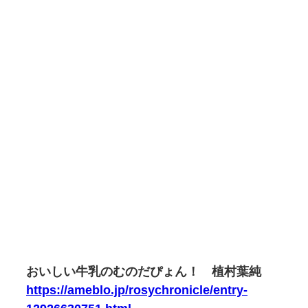
おいしい牛乳のむのだぴょん！ 植村葉純
https://ameblo.jp/rosychronicle/entry-