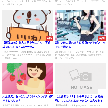
は、日本の女性タレント、女優、グラビアアイドル。本
6日 - ）は、日本のフリーアナウンサー。 元フジテレビの
名、三浦 亜希（みうら...
エグゼクティブアナ...
芸能
芸能
【画像13枚】美人女子小学生さん、育成
新しい魅力溢れる井口裕香のグラビア、セ
成功してしまうwwwwww
クシー過ぎる
（出典 stampo.fun） （出典 【画像】美人女子小学生さ
井口裕香 井口 裕香（いぐち ゆか、1988年7月11日 - ）は、
ん、育成成功してしまうwwwwww）1 それでも動く名無
日本の女性声優、歌手。東京都出身。大沢事務所所属。レ
し 警備員 ：202...
コードレーベルはKA...
芸能
速報
大原優乃、おっぱいがでかいのにイチゴ狩
【上級者向け？】タモリさんの「ある挑
りをしてしまう
戦」にこの人にしかできないと見られるこ
とに
大原優乃 大原 優乃（おおはら ゆうの、1999年（平成11
【累計7万部】年々進化を続けるハイサワーの販促カレン