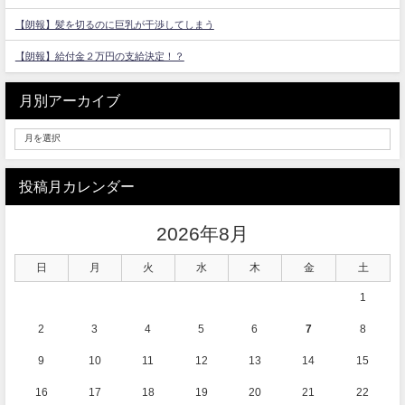
【朗報】髪を切るのに巨乳が干渉してしまう
【朗報】給付金２万円の支給決定！？
月別アーカイブ
投稿月カレンダー
2026年8月
日
月
火
水
木
金
土
1
2
3
4
5
6
7
8
9
10
11
12
13
14
15
16
17
18
19
20
21
22