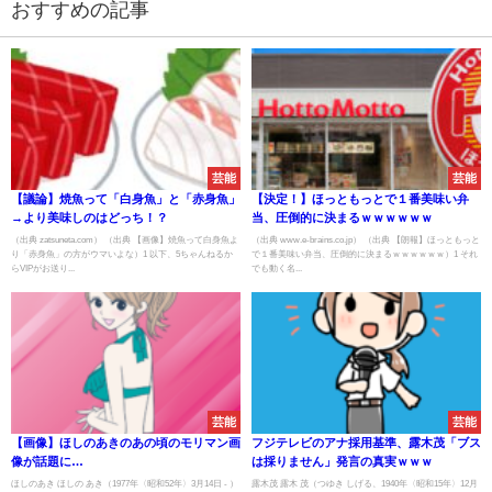
おすすめの記事
芸能
芸能
【議論】焼魚って「白身魚」と「赤身魚」
【決定！】ほっともっとで１番美味い弁
→より美味しのはどっち！？
当、圧倒的に決まるｗｗｗｗｗｗ
（出典 zatsuneta.com） （出典 【画像】焼魚って白身魚よ
（出典 www.e-brains.co.jp） （出典 【朗報】ほっともっと
り「赤身魚」の方がウマいよな）1 以下、5ちゃんねるか
で１番美味い弁当、圧倒的に決まるｗｗｗｗｗｗ）1 それ
らVIPがお送り...
でも動く名...
芸能
芸能
【画像】ほしのあきのあの頃のモリマン画
フジテレビのアナ採用基準、露木茂「ブス
像が話題に
は採りません」発言の真実ｗｗｗ
wwwwwwwwwwwwwwwwwwwwwwwwwwwwwwwwwwww
ほしのあき ほしの あき（1977年〈昭和52年〉3月14日 - ）
露木茂 露木 茂（つゆき しげる、1940年〈昭和15年〉12月