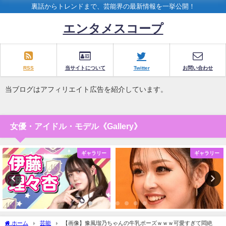
裏話からトレンドまで、芸能界の最新情報を一挙公開！
エンタメスコープ
RSS
当サイトについて
Twitter
お問い合わせ
当ブログはアフィリエイト広告を紹介しています。
女優・アイドル・モデル《Gallery》
ギャラリー
ギャラリー
ホーム
芸能
【画像】豫風瑠乃ちゃんの牛乳ポーズｗｗｗ可愛すぎて悶絶