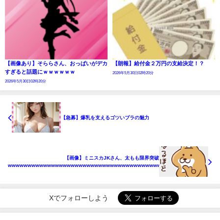
【画像あり】そららさん、おっぱいがデカ
【朗報】給付金２万円の支給決定！？
すぎると話題にｗｗｗｗｗｗ
2026年5月30日02時20分
2026年5月30日02時20分
【急募】爆乳を支えるゴツいブラの魅力
【画像】ミニスカJKさん、太もも限界突破
wwwwwwwwwwwwwwwwwwwwwwwwwwwwwwwwwwwwwwwwwwwwwwww
Xでフォローしよう