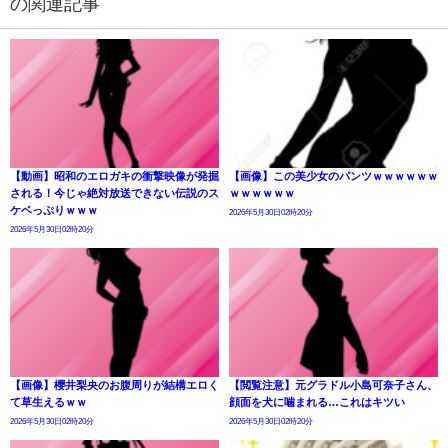
の関連記事
【動画】昭和のエロガキの衝撃映像が発掘
【画像】この美少女のパンツｗｗｗｗｗｗ
される！今じゃ絶対放送できない伝説のス
ｗｗｗｗｗｗ
ケベっぷりｗｗｗ
2026年5月30日02時20分
2026年5月30日02時20分
【画像】櫻井梨央のお腹周りが結構エロく
【閲覧注意】元グラドル小島可奈子さん、
て草生えるｗｗ
顔面を犬に噛まれる…これはキツい
2026年5月30日02時20分
2026年5月30日02時20分