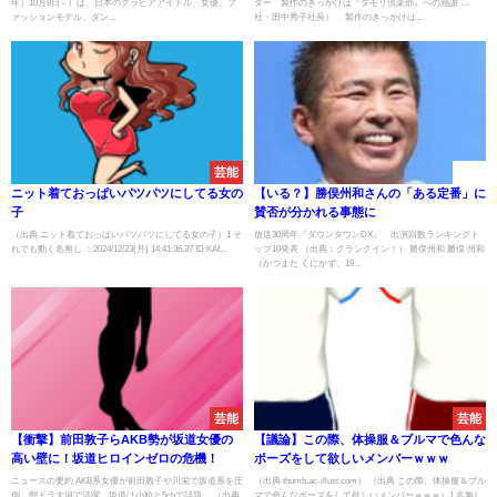
年）10月8日 - ）は、日本のグラビアアイドル、女優、フ
ダー 製作のきっかけは『タモリ倶楽部』への感謝 …
ァッションモデル、ダン...
社・田中秀子社長） 製作のきっかけは...
芸能
速報
ニット着ておっぱいパツパツにしてる女の
【いる？】勝俣州和さんの「ある定番」に
子
賛否が分かれる事態に
（出典 ニット着ておっぱいパツパツにしてる女の子）1 そ
放送30周年『ダウンタウンDX』 出演回数ランキングト
れでも動く名無し ：2024/12/23(月) 14:41:36.37 ID:KAf...
ップ10発表 （出典：クランクイン！） 勝俣州和 勝俣 州和
（かつまた くにかず、19...
芸能
芸能
【衝撃】前田敦子らAKB勢が坂道女優の
【議論】この際、体操服＆ブルマで色んな
高い壁に！坂道ヒロインゼロの危機！
ポーズをして欲しいメンバーｗｗｗ
ニュースの要約 AKB系女優が前田敦子や川栄で坂道系を圧
（出典 thumb.ac-illust.com） （出典 この際、体操服＆ブル
倒。朝ドラ大河で活躍、坂道は小粒と5chで話題。 （出典
マで色んなポーズをして欲しいメンバーｗｗｗ）1 名無し