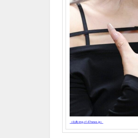
（出典 img.cf.47news.jp）