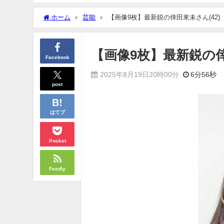
ホーム
芸能
【画像9枚】最新鋭の倖田來未さん(42)
【画像9枚】最新鋭の倖
Facebook
2025年8月19日20時00分
6分56秒
post
はてブ
Pocket
Feedly