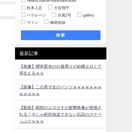
NewsEntame-HatenaBKMark
松本人志
大谷翔平
ベラルーシ
台風2号
gallery
ヴァン
梅雨前線
検索
最新記事
【画像】櫻井梨央のお腹周りが結構エロくて
草生えるｗｗ
【画像】この美少女のパンツｗｗｗｗｗｗｗ
ｗｗｗｗｗ
【動画】昭和のエロガキの衝撃映像が発掘さ
れる！今じゃ絶対放送できない伝説のスケベ
っぷりｗｗｗ