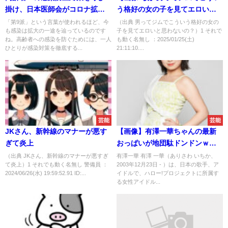
掛け、日本医師会がコロナ拡大
う格好の女の子を見てエロいと
の第9波に警鐘
思わないの？
「第9派」という言葉が使われるほど、今
（出典 男ってジムでこういう格好の女の
も感染は拡大の一途を辿っているのです
子を見てエロいと思わないの？）1 それで
ね。高齢者への感染を防ぐためには、一人
も動く名無し ：2025/01/25(土)
ひとりが感染対策を徹底する...
21:11:10....
芸能
芸能
JKさん、新幹線のマナーが悪す
【画像】有澤一華ちゃんの最新
ぎて炎上
おっぱいが地団駄ドンドンｗｗ
ｗｗｗｗｗｗｗｗｗｗｗｗｗｗ
（出典 JKさん、新幹線のマナーが悪すぎ
有澤一華 有澤 一華（ありさわ いちか、
て炎上）1 それでも動く名無し 警備員 ：
2003年12月23日 - ）は、日本の歌手、ア
ｗｗｗｗ
2024/06/26(水) 19:59:52.91 ID:...
イドルで、ハロー!プロジェクトに所属す
る女性アイドル...