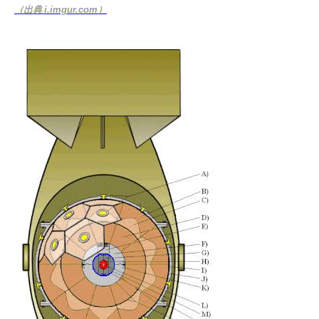
（出典 i.imgur.com）