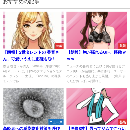
おすすめの記事
芸能
芸能
【朗報】2世タレントの 香音さ
【朗報】胸が揺れるGIF、降臨ｗ
ん、可愛いうえに正確も◎！ｗ
ｗｗ
ｗｗｗｗｗｗｗｗｗｗｗｗｗｗ
香音 香音（かのん、2001年〈平成13年〉
ニュースの要約 歩くたびに胸が揺れるア
4月20日 - ）は、日本のファッションモデ
ニメ風GIFが話題に。共有され、ユーザー
ｗｗｗｗｗｗｗｗｗｗｗｗ
ル、タレント、女優、『non-no』の専属
のコメントも盛り上がる展開。 （出典 歩
モデルであ...
くたびおっぱいが揺れる...
ニュース
芸能
高齢者への感染防止対策を呼び
【画像8枚】男ってジムでこうい