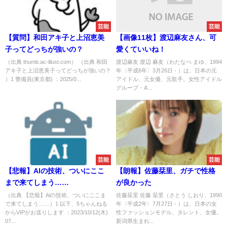
芸能
芸能
【質問】和田アキ子と上沼恵美
【画像11枚】渡辺麻友さん、可
子ってどっちが強いの？
愛くていいね！
（出典 thumb.ac-illust.com） （出典 和田
渡辺麻友 渡辺 麻友（わたなべ まゆ、1994
アキ子と上沼恵美子ってどっちが強いの？
年〈平成6年〉3月26日 - ）は、日本の元
）1 警備員(東京都) ：2025/0...
アイドル、元女優、元歌手。女性アイドル
グループ・A...
芸能
芸能
【悲報】Alの技術、ついにここ
【朗報】佐藤栞里、ガチで性格
まで来てしまう……
が良かった
（出典 【悲報】Alの技術、ついにここま
佐藤栞里 佐藤 栞里（さとう しおり、1990
で来てしまう……）1 以下、5ちゃんねる
年〈平成2年〉7月27日 - ）は、日本の女
からVIPがお送りします ：2023/10/12(木)
性ファッションモデル、タレント、女優。
07...
新潟県生まれ...