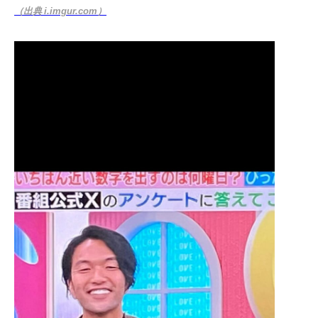
（出典 i.imgur.com）