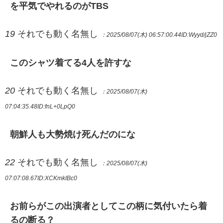
を平気でやれるのがTBS
19
それでも動く名無し
：2025/08/07(木) 06:57:00.44
ID:Wyyd/jZZ0
このシャツ着てる4人を許すな
20
それでも動く名無し
：2025/08/07(木)
07:04:35.48
ID:fnL+0LpQ0
朝鮮人も大勢焼け死んだのにな
22
それでも動く名無し
：2025/08/07(木)
07:07:08.67
ID:XCKmkIBc0
お前らがこの出演者としてこの柄に気付いたら着
るの断る？