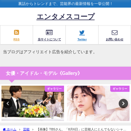
裏話からトレンドまで、芸能界の最新情報を一挙公開！
エンタメスコープ
RSS
当サイトについて
Twitter
お問い合わせ
当ブログはアフィリエイト広告を紹介しています。
女優・アイドル・モデル《Gallery》
ギャラリー
ギャラリー
ホーム
芸能
【画像】TBSさん、「8月6日」に芸能人にとんでもないシャツ