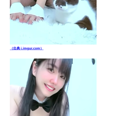
（出典 i.imgur.com）