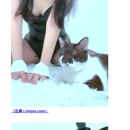
（出典 i.imgur.com）