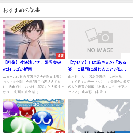
おすすめの記事
芸能
速報
【画像】渡邊渚アナ、限界突破
【なぜ？】山本彩さんの「ある
のおっぱい解禁
姿」に疑問に感じることが出る
事態に
ニュースの要約 渡邊渚アナが限界水着シ
山本彩「人生で1番刺激的」な米国旅
ョットを公開。今年2度目の表紙抜てき
「すぐ近くのテーブルに…」音楽会の超有
に、5chでは「おっぱい解禁」と大盛り上
名人と遭遇で興奮 （出典：スポニチアネ
がり。 渡邊渚 渡邊 渚（...
ックス） 山本彩 山本 彩（...