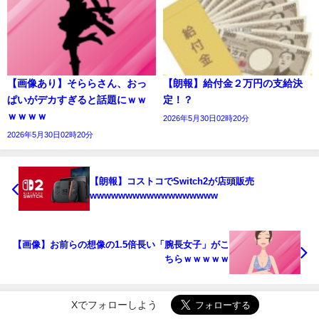
【画像あり】そららさん、おっ
【朗報】給付金２万円の支給決
ぱいがデカすぎると話題にｗｗ
定！？
ｗｗｗｗ
2026年5月30日02時20分
2026年5月30日02時20分
【朗報】コストコでSwitch2が店頭販売
wwwwwwwwwwwwwwwwww
【画像】お前らの想像の1.5倍長い「腕長女子」がこ
ちらｗｗｗｗｗ
Xでフォローしよう