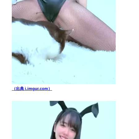
（出典 i.imgur.com）