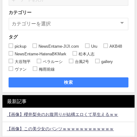
カテゴリー
タグ
pickup
NewsEntame-JIJI.com
Uru
AKB48
NewsEntame-HatenaBKMark
松本人志
大谷翔平
ベラルーシ
台風2号
gallery
ヴァン
梅雨前線
検索
最新記事
【画像】櫻井梨央のお腹周りが結構エロくて草生えるｗｗ
【画像】この美少女のパンツｗｗｗｗｗｗｗｗｗｗｗｗ