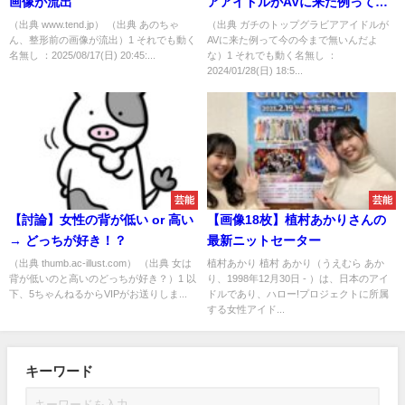
画像が流出
アアイドルがAVに来た例って今
の今まで無いんだよな
（出典 www.tend.jp） （出典 あのちゃ
（出典 ガチのトップグラビアアイドルが
ん、整形前の画像が流出）1 それでも動く
AVに来た例って今の今まで無いんだよ
名無し ：2025/08/17(日) 20:45:...
な）1 それでも動く名無し ：
2024/01/28(日) 18:5...
芸能
芸能
【討論】女性の背が低い or 高い
【画像18枚】植村あかりさんの
→ どっちが好き！？
最新ニットセーター
（出典 thumb.ac-illust.com） （出典 女は
植村あかり 植村 あかり（うえむら あか
背が低いのと高いのどっちが好き？）1 以
り、1998年12月30日 - ）は、日本のアイ
下、5ちゃんねるからVIPがお送りしま...
ドルであり、ハロー!プロジェクトに所属
する女性アイド...
キーワード