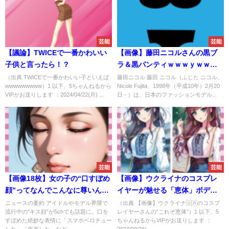
芸能
芸能
【議論】TWICEで一番かわいい
【画像】藤田ニコルさんの黒ブ
子供と言ったら！？
ラ＆黒パンティｗｗｗｙｗｗｗ
ｙｗｗｗｙｗｗｗｙｗｗｗ
（出典 TWICEで一番かわいい子といえば
藤田ニコル 藤田 ニコル（ふじた ニコル、
wwwwwwwww）1 以下、5ちゃんねるから
Nicole Fujita、1998年（平成10年）2月20
VIPがお送りします ：2024/04/22(月) ...
日 - ）は、日本のファッションモデル...
芸能
芸能
【画像18枚】女の子の“口すぼめ
【画像】ウクライナのコスプレ
顔”ってなんでこんなに尊いん
イヤーが魅せる「恵体」ボディ
や…
ｗｗｗｗｗｗｗｗｗｗｗｗｗｗ
ニュースの要約 アイドルやモデル界隈で
（出典 【画像】ウクライナ🇺🇦のコスプ
流行中の“キス顔”が5chでも話題に。口を
レイヤーさんの“これぞ恵体”）1 以下、5
ｗｗｗｗｗｗ
すぼめた絶妙な表情に「スマホベロチュー
ちゃんねるからVIPがお送りします ：