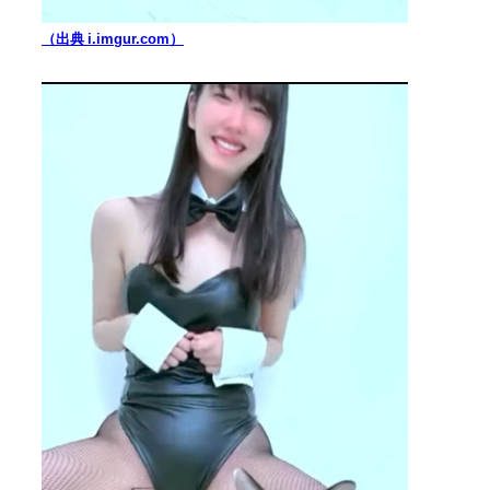
（出典 i.imgur.com）