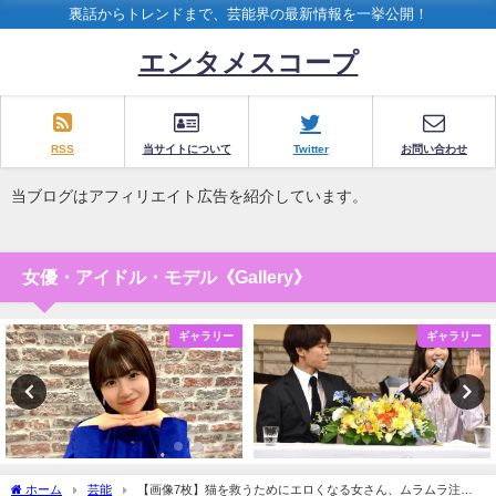
裏話からトレンドまで、芸能界の最新情報を一挙公開！
エンタメスコープ
RSS
当サイトについて
Twitter
お問い合わせ
当ブログはアフィリエイト広告を紹介しています。
女優・アイドル・モデル《Gallery》
ギャラリー
ギャラリー
ホーム
芸能
【画像7枚】猫を救うためにエロくなる女さん、ムラムラ注意