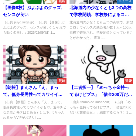
芸能
ニュース
【画像8枚】ぷよぷよのグッズ、
北海道内の少なくとも3つの高校
センスが良い
で学校閉鎖、学校祭によるコロ
ナ感染広がる
（出典 puyo.sega.jp） （出典 【画像】ぷ
北海道内の少なくとも三つの高校で、新型
よぷよのグッズ、センスが良い）1 それで
コロナウイルスの感染者が数十人～150人
も動く名無し ：2025/02/09(日) 1...
規模で確認され、学校閉鎖となっているこ
とがわかった。 直近に...
芸能
芸能
【朗報】まんさん「え、まっ
【二者択一】「めっちゃ金持っ
て。低身長男性ってカワイイか
てるけどブス」「借金200万だけ
も💘」近年チビな男性がモテは
ど超絶美女」←結婚するなら？
（出典 【朗報】まんさん「え、まって。
（出典 thumb.ac-illust.com） （出典 「め
低身長男性ってカワイイかも💘」近年チビ
っちゃ金持ってるけどブス」「借金200万
じめる
な男性がモテはじめる）1 以下、5ちゃん
だけど超絶美女」←結婚するなら？）1 ...
ねるからVIPがお送りし...