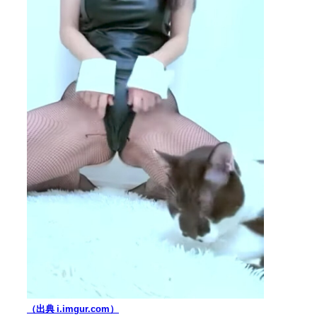
（出典 i.imgur.com）