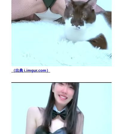
（出典 i.imgur.com）