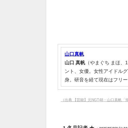
山口真帆
山口
真帆
（やまぐち まほ、1
ント、女優。女性アイドルグル
身。研音を経て現在はフリーラ
（出典 【芸能】元NGT48・山口真