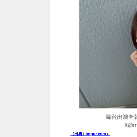
（出典 i.imgur.com）