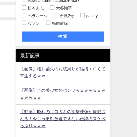
NewsEntame-HatenaBKMark
松本人志
大谷翔平
ベラルーシ
台風2号
gallery
ヴァン
梅雨前線
検索
最新記事
【画像】櫻井梨央のお腹周りが結構エロくて
草生えるｗｗ
【画像】この美少女のパンツｗｗｗｗｗｗｗ
ｗｗｗｗｗ
【動画】昭和のエロガキの衝撃映像が発掘さ
れる！今じゃ絶対放送できない伝説のスケベ
っぷりｗｗｗ