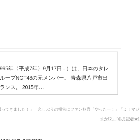
995年〈平成7年〉9月17日 - ）は、日本のタレ
ープNGT48の元メンバー。 青森県八戸市出
ンス。 2015年…
帆「帰ってきました！」 久しぶりの報告にファン歓喜「やったー！」「え！マジ
すか!?」 [冬月記者★