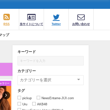
RSS
当サイトについて
Twitter
お問い合わせ
マップ
キーワード
カテゴリー
ャラリー
ギャラリー
ギ
タグ
pickup
NewsEntame-JIJI.com
Uru
AKB48