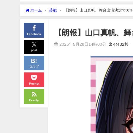
ホーム
芸能
【朗報】山口真帆、舞台出演決定でガ
【朗報】山口真帆、舞
Facebook
2025年5月28日14時00分
4分32秒
post
はてブ
Pocket
Feedly