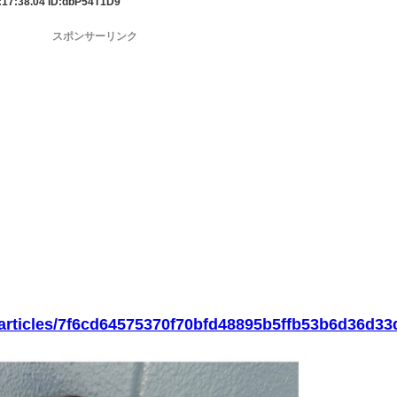
:17:38.04
ID:dbP54T1D9
スポンサーリンク
p/articles/7f6cd64575370f70bfd48895b5ffb53b6d36d33