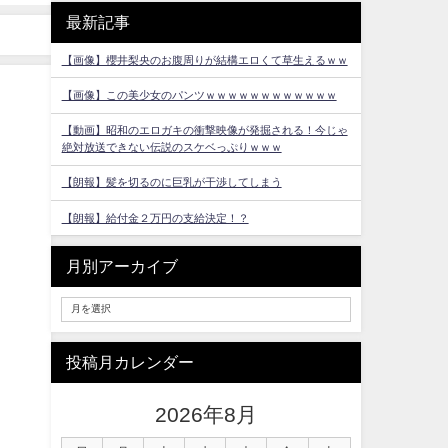
最新記事
【画像】櫻井梨央のお腹周りが結構エロくて草生えるｗｗ
【画像】この美少女のパンツｗｗｗｗｗｗｗｗｗｗｗｗ
【動画】昭和のエロガキの衝撃映像が発掘される！今じゃ
絶対放送できない伝説のスケベっぷりｗｗｗ
【朗報】髪を切るのに巨乳が干渉してしまう
【朗報】給付金２万円の支給決定！？
月別アーカイブ
投稿月カレンダー
2026年8月