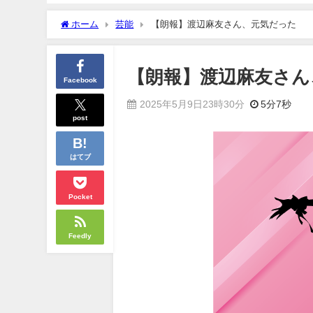
ホーム
芸能
【朗報】渡辺麻友さん、元気だった
【朗報】渡辺麻友さん
Facebook
2025年5月9日23時30分
5分7秒
post
はてブ
Pocket
Feedly