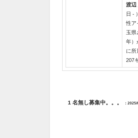
渡辺
日 
性ア
玉県
年）か
に所
207キ
1
名無し募集中。。。
：2025/0