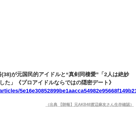
裕(38)が元国民的アイドルと“真剣同棲愛”「2人は絶妙
した」《プロアイドルならではの隠密デート》
p/articles/5e16e30852899be1aacca54982e95668f149b2
（出典 【朗報】元AKB48渡辺麻友さん生存確認）