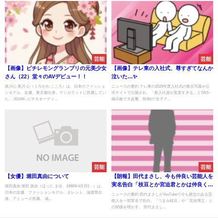
芸能
芸能
【画像】ピチレモングランプリの元美少女
【画像】テレ東の入社式、尊すぎてなんか
さん（22）堂々のAVデビュー！！
泣いた…✨
黒川心 黒川 心（くろかわ こころ）は、日本のファッショ
ニュースの要約 テレ東の2025年度入社式の集合写真が公
ンモデル、女優。東京都出身。テンカラットに所属してい
式サイトで公開され、「新入社員が美形すぎる」とSNS・
た。 2014年､ピチモオーディ...
掲示板で大反響。恒例の“女子ア...
芸能
芸能
【女優】堀田真由について
【朗報】田代まさし、今も仲良い芸能人を
実名告白「枝豆とか宮迫君とかは仲良くし
堀田真由 堀田 真由（ほった まゆ、1998年4月2日 - ）は、
日本の女優、ファッションモデル、タレント。滋賀県出
てます」
ニュースの要約 田代まさしがYouTubeで今も親交のある芸
身。アミューズ所属。 成...
能人を一部実名で告白。「つまみ枝豆」や「宮迫博之」と
の関係を明かす。 田代まさし...