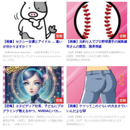
芸能
芸能
【画像】セクシー女優とアイドル → 違い
【画像】元釣り人でプロ野球選手の城島健
が分かりますか！？
司さんの髪型、限界突破
（出典 thumb.ac-illust.com） （出典 AV女優とアイドル、
（出典 【画像】元釣り人でプロ野球選手の城島健司さん
見分けがつかなくなってしまうｗｗｗｗｗｗｗｗｗｗｗ
の髪型、限界突破）1 それでも動く名無し ：
ｗ）1 それ...
2023/05/06(土) 00:53:18...
芸能
芸能
【悲報】エヌビディア社長、子どもにプロ
【画像】ケツってこのぐらいの大きさでい
グラミング教えるやつ、NVIDIAにバカ扱
いんだよな🐱
いされる【終戦】
ニュースの要約 NVIDIA社長が「AI時代にプログラミング
（出典 【画像】ケツってこのぐらいの大きさでいいんだ
教育は不要」と発言し、教育の未来をめぐって激論が巻き
よな🐱）1 以下、5ちゃんねるからVIPがお送りします ：
起こる。 （出典 エヌビディ...
2024/04/20(土) 1...