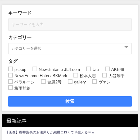
キーワード
カテゴリー
タグ
pickup
NewsEntame-JIJI.com
Uru
AKB48
NewsEntame-HatenaBKMark
松本人志
大谷翔平
ベラルーシ
台風2号
gallery
ヴァン
梅雨前線
検索
最新記事
【画像】櫻井梨央のお腹周りが結構エロくて草生えるｗｗ