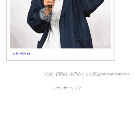
（出典 i.daily.jp）
（出典 【画像】寺田心くんの現在wwwwwwwwww）
スポンサーリンク