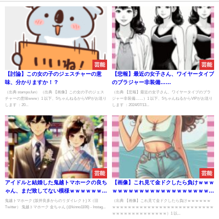
芸能
芸能
【討論】この女の子のジェスチャーの意
【悲報】最近の女子さん、ワイヤータイプ
味、分かりますか！？
のブラジャー非装備……
（出典 stampo.fun） （出典 【画像】この女の子のジェス
（出典 【悲報】最近の女子さん、ワイヤータイプのブラ
チャーの意味www）1 以下、5ちゃんねるからVIPがお送り
ジャー非装備……）1 以下、5ちゃんねるからVIPがお送り
します ：20...
します ：2024/07/13...
芸能
芸能
アイドルと結婚した鬼越トマホークの良ち
【画像】これ見て金ドクしたら負けｗｗｗ
ゃん、まだ致してない模様ｗｗｗｗｗｗｗ
ｗｗｗｗｗｗｗｗｗｗｗｗｗｗｗｗｗｗｗ
ｗｗｗｗｗｗｗｗｗｗｗｗｗ
ｗｗｗｗｗｗｗｗｗｗｗｗｗｗｗｗｗｗｗ
鬼越トマホーク (坂井良多からのリダイレクト) X（旧
（出典 【画像】これ見て金ドクしたら負けｗｗｗｗｗｗ
Twitter） 鬼越トマホーク 金ちゃん (@kinno1106) - Instag...
ｗｗｗｗｗ
ｗｗｗｗｗｗｗｗｗｗｗｗｗｗｗｗｗｗｗｗｗｗｗｗｗｗ
ｗｗｗｗｗｗｗｗｗｗｗｗｗｗ）1 以...