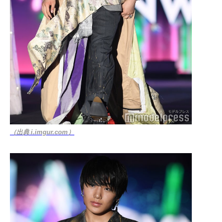
（出典 i.imgur.com）