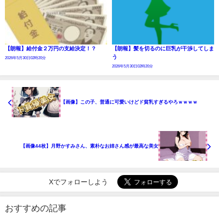
【朗報】給付金２万円の支給決定！？
【朗報】髪を切るのに巨乳が干渉してしま
う
2026年5月30日02時20分
2026年5月30日02時20分
【画像】この子、普通に可愛いけどド貧乳すぎるやろｗｗｗｗ
【画像44枚】月野かすみさん、素朴なお姉さん感が最高な美女
Xでフォローしよう
おすすめの記事