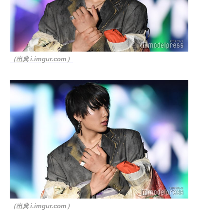
（出典 i.imgur.com）
（出典 i.imgur.com）