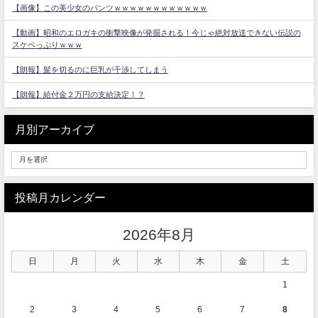
【画像】この美少女のパンツｗｗｗｗｗｗｗｗｗｗｗｗ
【動画】昭和のエロガキの衝撃映像が発掘される！今じゃ絶対放送できない伝説の
スケベっぷりｗｗｗ
【朗報】髪を切るのに巨乳が干渉してしまう
【朗報】給付金２万円の支給決定！？
月別アーカイブ
投稿月カレンダー
2026年8月
日
月
火
水
木
金
土
1
2
3
4
5
6
7
8