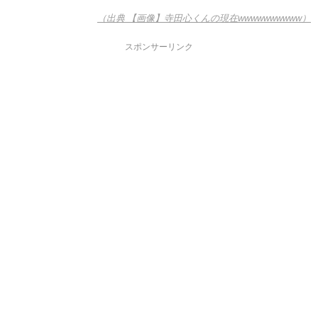
（出典 【画像】寺田心くんの現在wwwwwwwwww）
スポンサーリンク