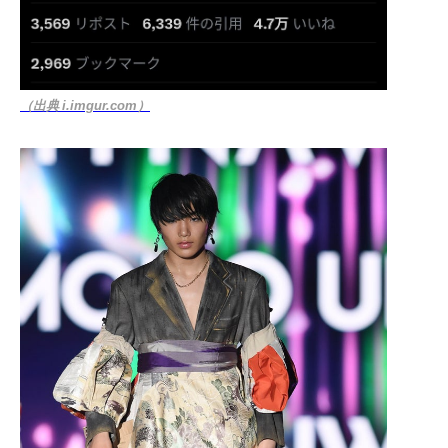
（出典 i.imgur.com）