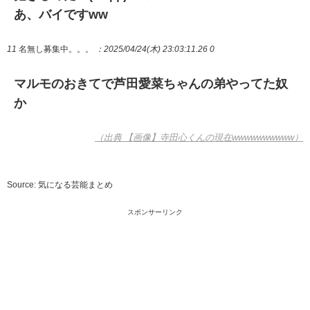
あ、バイですww
11
名無し募集中。。。
：2025/04/24(木) 23:03:11.26 0
マルモのおきてで芦田愛菜ちゃんの弟やってた奴
か
（出典 【画像】寺田心くんの現在wwwwwwwwww）
Source: 気になる芸能まとめ
スポンサーリンク