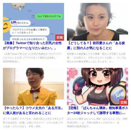
芸能
速報
【画像】Twitterで知り合った巨乳の女性
【どうしてる？】前田愛さんの「ある披
がプログラマーになりたいみたい。。
露」に別の人が気になることに
（出典 Twitterで知り合った巨乳の馬鹿女がプログラマー
前田愛４０歳美貌にＳＮＳ興奮「変わらず可愛くてお綺
になりたいとか言っててワロタ）1 風吹けば名無し ：
麗」「お元気そう」大竹しのぶ２ショ公開 …、そしてお
2022/08/31(水) ...
母さんの仕事を見事にこなしています」と...
速報
芸能
【やったら？】コウメ太夫の「ある方法」
【悲報】「ぱんちゃん璃奈」都知事選ポス
に個人差があると言われることに
ター24枚ジャックして謝罪する事態にｗ
ｗｗｗｗｗｗｗｗｗｗｗｗｗｗｗｗｗｗｗ
ダンディ坂野とコウメ太夫、自身の芸人人生から学んだ子
ぱんちゃん璃奈 ぱんちゃん 璃奈（ぱんちゃん りな、1994
育て法を語る （出典：お笑いナタリー） コウメ太夫 コウ
ｗｗｗｗｗｗｗｗ
年3月17日 - ）は、日本の女性キックボクサー。元
メ太夫（コウメだゆう、本名：赤井...
REBELS-BLACK女子...