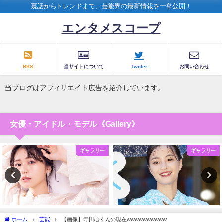
裏話からトレンドまで、芸能界の最新情報を一挙公開！
エンタメスコープ
RSS
当サイトについて
Twitter
お問い合わせ
当ブログはアフィリエイト広告を紹介しています。
女優・アイドル・モデル《Gallery》
ギャラリー
ギャラリー
ホーム
芸能
【画像】寺田心くんの現在wwwwwwwwww