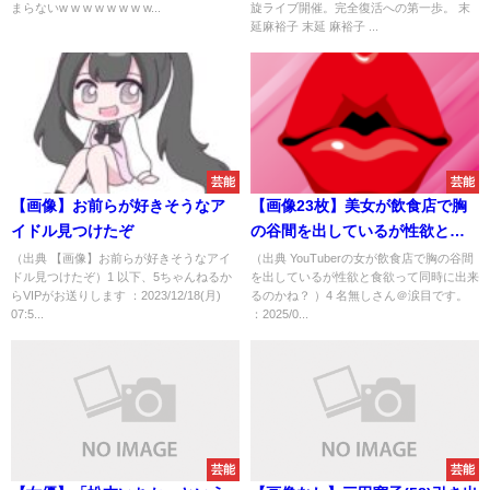
まらないw w w w w w w w...
旋ライブ開催。完全復活への第一歩。 末
延麻裕子 末延 麻裕子 ...
芸能
芸能
【画像】お前らが好きそうなア
【画像23枚】美女が飲食店で胸
イドル見つけたぞ
の谷間を出しているが性欲と食
欲って同時に出来るのかね？
（出典 【画像】お前らが好きそうなアイ
（出典 YouTuberの女が飲食店で胸の谷間
ドル見つけたぞ）1 以下、5ちゃんねるか
を出しているが性欲と食欲って同時に出来
らVIPがお送りします ：2023/12/18(月)
るのかね？ ）4 名無しさん＠涙目です。
07:5...
：2025/0...
芸能
芸能