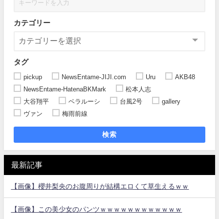
カテゴリー
タグ
pickup
NewsEntame-JIJI.com
Uru
AKB48
NewsEntame-HatenaBKMark
松本人志
大谷翔平
ベラルーシ
台風2号
gallery
ヴァン
梅雨前線
検索
最新記事
【画像】櫻井梨央のお腹周りが結構エロくて草生えるｗｗ
【画像】この美少女のパンツｗｗｗｗｗｗｗｗｗｗｗｗ