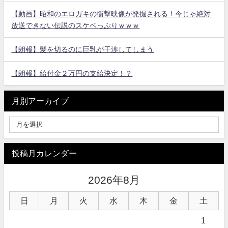
【動画】昭和のエロガキの衝撃映像が発掘される！今じゃ絶対
放送できない伝説のスケベっぷりｗｗｗ
【朗報】髪を切るのに巨乳が干渉してしまう
【朗報】給付金２万円の支給決定！？
月別アーカイブ
投稿月カレンダー
2026年8月
日
月
火
水
木
金
土
1