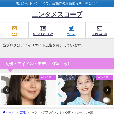
裏話からトレンドまで、芸能界の最新情報を一挙公開！
エンタメスコープ
RSS
当サイトについて
Twitter
お問い合わせ
当ブログはアフィリエイト広告を紹介しています。
女優・アイドル・モデル《Gallery》
ギャラリー
ギャラリー
ホーム
芸能
マツコ・デラックス、ジムや筋トレブームに異議