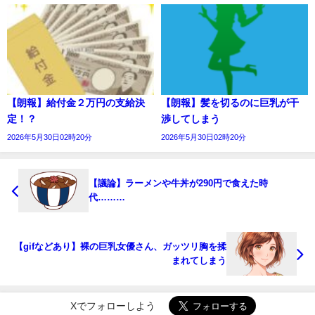
【朗報】給付金２万円の支給決
【朗報】髪を切るのに巨乳が干
定！？
渉してしまう
2026年5月30日02時20分
2026年5月30日02時20分
【議論】ラーメンや牛丼が290円で食えた時
代………
【gifなどあり】裸の巨乳女優さん、ガッツリ胸を揉
まれてしまう
Xでフォローしよう