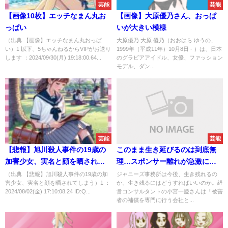
芸能
芸能
【画像10枚】エッチなまん丸お
【画像】大原優乃さん、おっぱ
っぱい
いが大きい模様
（出典 【画像】エッチなまん丸おっぱ
大原優乃 大原 優乃（おおはら ゆうの、
い）1 以下、5ちゃんねるからVIPがお送り
1999年（平成11年）10月8日 - ）は、日本
します ：2024/09/30(月) 19:18:00.64...
のグラビアアイドル、女優、ファッション
モデル、ダン...
芸能
芸能
【悲報】旭川殺人事件の19歳の
このまま生き延びるのは到底無
加害少女、実名と顔を晒されて
理…スポンサー離れが急激に進
しまう
むジャニーズが生き残るための
（出典 【悲報】旭川殺人事件の19歳の加
ジャニーズ事務所は今後、生き残れるの
害少女、実名と顔を晒されてしまう）1 ：
か、生き残るにはどうすればいいのか。経
＆quot;唯一の方法＆quot;
2024/08/02(金) 17:10:08.24 ID:Q...
営コンサルタントの小宮一慶さんは「被害
者の補償を専門に行う会社と...