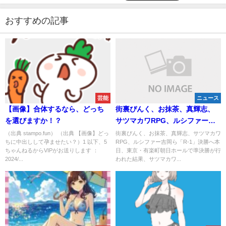
おすすめの記事
芸能
ニュース
【画像】合体するなら、どっち
街裏ぴんく、お抹茶、真輝志、
を選びますか！？
サツマカワRPG、ルシファー吉
岡ら「R-1」決勝へ
（出典 stampo.fun） （出典 【画像】どっ
街裏ぴんく、お抹茶、真輝志、サツマカワ
ちに中出しして孕ませたい？）1 以下、5
RPG、ルシファー吉岡ら「R-1」決勝へ本
ちゃんねるからVIPがお送りします ：
日、東京・有楽町朝日ホールで準決勝が行
2024/...
われた結果、サツマカワ...