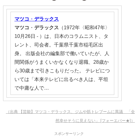
マツコ
・
デラックス
マツコ
・
デラックス
（1972年〈昭和47年〉
10月26日 - ）は、日本のコラムニスト、タ
レント、司会者。千葉県千葉市稲毛区出
身。 出版会社の編集部で働いていたが、人
間関係がうまくいかなくなり退職、28歳か
ら30歳まで引きこもりだった。 テレビにつ
いては「本来テレビに出るべき人は、平坦
で中庸な人で…
（出典 【芸能】マツコ・デラックス、ジムや筋トレブームに異議 「全
然幸せそうに見えない」 [フォーエバー★]）
スポンサーリンク