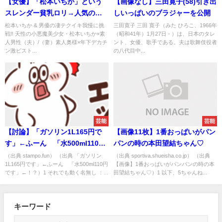
【女優】「松本いちか」という
【画像なし】三田寛子(58)引き出
スレンダー貧乳ロリ→人気の秘
しいっぱいのブラジャーを公開
訣とは？
松本いちか & 男優の凄テクイキ我慢に挑
三田寛子 三田 寛子（みた ひろこ、1966年
戦!! 天性の小悪魔美少女・松本いちか×素
（昭和41年）1月27日 - ）は、日本のタレ
人男性（夫）/（妻）素人奥様×年下デカチ
ント、女優、歌手である。夫は歌舞伎役者
ン激ピスト...
の八代目中...
芸能
芸能
【討論】「ガソリン1L165円で
【画像11枚】1番おっぱいがパン
す」←ふーん 「水500ml110円
パンの時の本田望結ちゃん♡
です」←！？
（出典 stampo.fun） （出典 「ガソリン
（出典 sportiva.shueisha.co.jp） （出典
1L165円です」←ふーん 「水500ml110円
【画像】1番おっぱいがパンパンの時の本
です」←！？）1 それでも動く名無し ：...
田望結ちゃん♡）1 以下、5ちゃんね...
キーワード