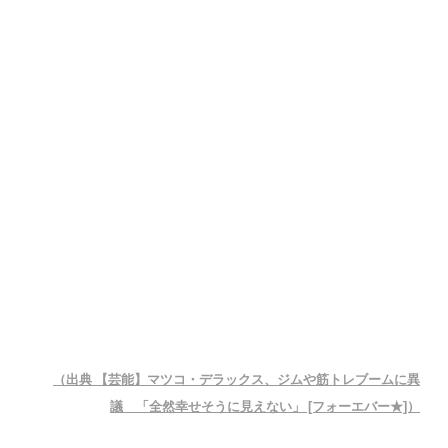
（出典 【芸能】マツコ・デラックス、ジムや筋トレブームに異
議 「全然幸せそうに見えない」 [フォーエバー★]）