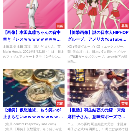
芸能
芸能
【画像】本田真凜ちゃんの背中
【衝撃画像】謎の日本人HIPHOP
空きドレスｗｗｗｗｗｗｗｗｗ
グループ、アメリカYouTube急
ｗｗｗ
上昇チャート首位
本田真凜 本田 真凜（ほんだ まりん、英:
XG (音楽グループ) XG（エックスジー、
Marin Honda, 2001年8月21日 - ）は、日本
朝: 엑스지）は、日本の7人組ヒップホッ
のフィギュアスケート選手（女子シン...
プ/R&Bガールズグループ。avex傘下の韓
国法...
芸能
芸能
【爆笑】仮想通貨、もう笑いが
【復活】羽生結弦の元嫁・末延
止まらないw w w w w w w w w
麻裕子さん、意味深ポーズで復
w w w w w w w w w w
活ｗｗｗｗｗ
（出典 content.kaspersky-labs.com）
ニュースの要約 羽生結弦の元妻・末延麻
（出典 【爆笑】仮想通貨、もう笑いが止
裕子が公式Xを再開し、10月には故郷で凱