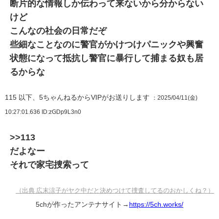
断片的な情報しか伝わって来ないから分からない
けど
こんなの社会の日常だぞ
些細なことなのに警官がかけつけパニックや興奮
状態になって抵抗し警官に暴行して捕まる奴も居
るからな
115
以下、5ちゃんねるからVIPがお送りします
：2025/04/11(金)
10:27:01.636
ID:zGDp9L3n0
>>113
だよなー
それで家宅捜索って
（出典 広末涼子がヤク中だと決めつけて捜査してるのおかしくね？）
5chが作ったアンテナサイト→
https://5ch.works/