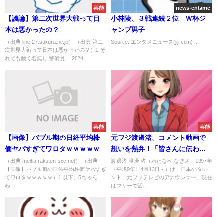
芸能
news-entame
【議論】第二次世界大戦って日
小林陵、３戦連続２位 Ｗ杯ジ
本は悪かったの？
ャンプ男子
（出典 line-27.sakura.ne.jp） （出典 第二
Source: エンタメニュース(jiji.com) ...
次世界大戦って日本は悪かったの？）1 そ
れでも動く名無し 警備員 ：2024...
芸能
芸能
【画像】バブル期の日経平均株
元フジ渡邊渚、コメント動画で
価ヤバすぎてワロタｗｗｗｗｗ
想いを熱弁！「皆さんに伝わる
言葉を届けたい」
（出典 media.rakuten-sec.net） （出典
渡邊渚 渡邊 渚（わたなべ なぎさ、1997年
【画像】バブル期の日経平均株価ヤバすぎ
〈平成9年〉4月13日 - ）は、日本のタレ
てワロタｗｗｗｗｗ）1 以下、5ちゃん
ント、元フジテレビのアナウンサー。現在
ね...
はフリーで活...