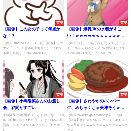
芸能
芸能
【画像】この女の子って何点か
【画像】爆乳JKの水着がすご
な！？
い！ｗｗｗｗｗｗｗｗｗｗｗｗ
ｗｗｗｗｗｗｗｗｗｗｗ
（出典 stampo.fun） （出典 【画像】この
（出典 爆乳JKに精子搾り取られる）1 以
女の子って100点満点中何点？）1 それで
下、5ちゃんねるからVIPがお送りします
も動く名無し ：2025/06/10(火) 2...
：2024/03/17(日) 21:12:50.279 ...
芸能
芸能
【画像】小嶋陽菜さんのお渡し
【画像】さわやかのハンバー
会、谷間がすごい
グ、めちゃくちゃ美味そうｗｗ
ｗｗｗｗｗｗｗｗｗｗｗｗｗｗ
小嶋陽菜 小嶋 陽菜（こじま はるな、1988
（出典 www.kaigo-antenna.jp） （出典
年〈昭和63年〉4月19日 - ）は、日本の経
【画像】さわやかのハンバーグ、めちゃく
ｗｗｗｗ
営者、ライフスタイルブランド「Her lip
ちゃ美味そうｗｗｗｗｗｗｗｗｗｗｗｗｗ
t...
ｗｗ...