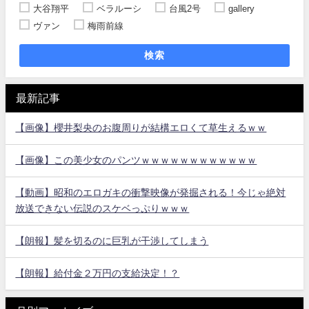
大谷翔平
ベラルーシ
台風2号
gallery
ヴァン
梅雨前線
検索
最新記事
【画像】櫻井梨央のお腹周りが結構エロくて草生えるｗｗ
【画像】この美少女のパンツｗｗｗｗｗｗｗｗｗｗｗｗ
【動画】昭和のエロガキの衝撃映像が発掘される！今じゃ絶対
放送できない伝説のスケベっぷりｗｗｗ
【朗報】髪を切るのに巨乳が干渉してしまう
【朗報】給付金２万円の支給決定！？