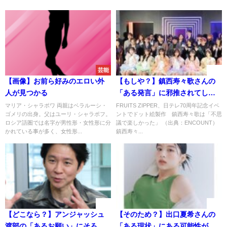
芸能
速報
【画像】お前ら好みのエロい外
【もしや？】鎮西寿々歌さんの
人が見つかる
「ある発言」に邪推されてしま
う事態に
マリア・シャラポワ 両親はベラルーシ・
FRUITS ZIPPER、日テレ70周年記念イベ
ゴメリの出身。父はユーリ・シャラポフ。
ントでドット絵製作 鎮西寿々歌は「不思
ロシア語圏では名字が男性形・女性形に分
議で楽しかった」 （出典：ENCOUNT）
かれている事が多く、女性形...
鎮西寿々...
速報
速報
【どこなら？】アンジャッシュ
【そのため？】出口夏希さんの
渡部の「あるお願い」にそろそ
「ある現状」にある可能性が見