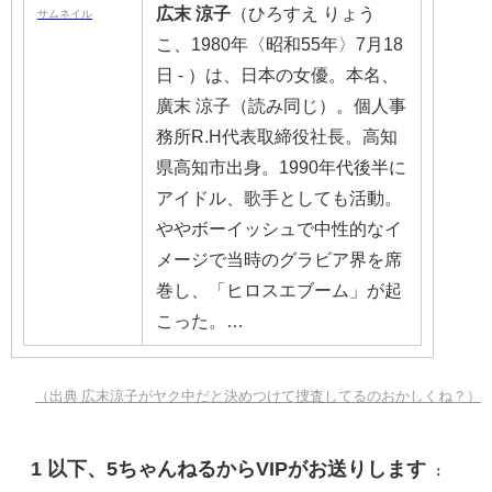
広末
涼子
（ひろすえ りょう
こ、1980年〈昭和55年〉7月18
日 - ）は、日本の女優。本名、
廣末 涼子（読み同じ）。個人事
務所R.H代表取締役社長。高知
県高知市出身。1990年代後半に
アイドル、歌手としても活動。
ややボーイッシュで中性的なイ
メージで当時のグラビア界を席
巻し、「ヒロスエブーム」が起
こった。…
（出典 広末涼子がヤク中だと決めつけて捜査してるのおかしくね？）
1
以下、5ちゃんねるからVIPがお送りします
：