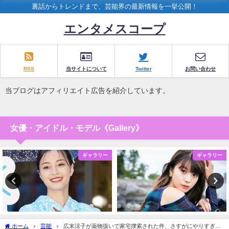
裏話からトレンドまで、芸能界の最新情報を一挙公開！
エンタメスコープ
RSS
当サイトについて
Twitter
お問い合わせ
当ブログはアフィリエイト広告を紹介しています。
女優・アイドル・モデル《Gallery》
ギャラリー
ギャラリー
ホーム
芸能
広末涼子が薬物扱いで家宅捜索された件、さすがにやりすぎじ