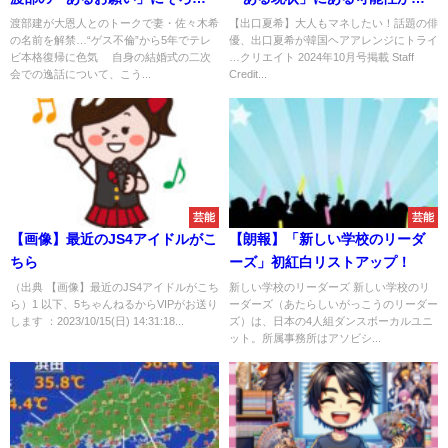
ろと言われることに
えてくることに
渡部建が大恩人とのトークで妻・佐々木希
【出口夏希】大人もマネしたい！話題の俳
の名前を解禁…“ゲス不倫”から5年でテレ
優、出口夏希が韓国ヘアアレンジにトライ
ビ本格復帰に色気 自身の結婚式の二次
…クリエイト 2024年10月号掲載 Staff
会での逸話について、こう...
Credit...
芸能
芸能
【画像】最近のJS4アイドルがこ
【朗報】「新しい学校のリーダ
ちら
ーズ」初紅白リストアップ！
（出典 【画像】最近のJS4アイドルがこち
新しい学校のリーダーズ 新しい学校のリ
ら）1 以下、5ちゃんねるからVIPがお送り
ーダーズ（あたらしいがっこうのリーダー
します ：2023/10/15(日) 14:31:18...
ズ）は、日本の4人組ダンスボーカルユニ
ット。所属事務所はアソビシ...