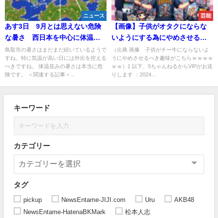
ニュース
芸能
あす3日 9月とは思えない危険
【画像】子供がオタクにならな
な暑さ 西日本を中心に体温超
いようにする為にやめさせるべ
えも
き趣味がこちら
鳥取市の暑さはまだまだ続いているようで
（出典 画像 子供がチー牛にならないよ
すね。特に気温が高い日には外出を控える
うにやめさせるべき趣味がこちらｗｗｗｗ
べきですね。 体温並みの暑さは本当に危
ｗｗ）1 以下、5ちゃんねるからVIPがお送
険です。 ＜関連する記事＞...
りします ：2024...
キーワード
カテゴリー
タグ
pickup
NewsEntame-JIJI.com
Uru
AKB48
NewsEntame-HatenaBKMark
松本人志