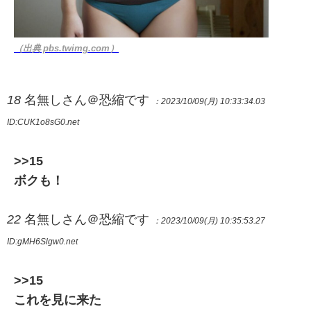
（出典 pbs.twimg.com）
18
名無しさん＠恐縮です
：2023/10/09(月) 10:33:34.03
ID:CUK1o8sG0.net
>>15
ボクも！
22
名無しさん＠恐縮です
：2023/10/09(月) 10:35:53.27
ID:gMH6Slgw0.net
>>15
これを見に来た