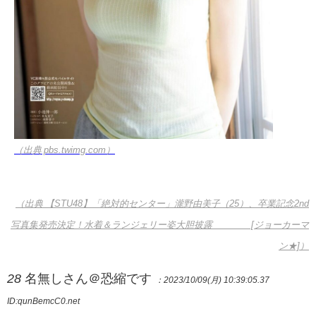
（出典 pbs.twimg.com）
（出典 【STU48】「絶対的センター」瀧野由美子（25）、卒業記念2nd
写真集発売決定！水着＆ランジェリー姿大胆披露 [ジョーカーマ
ン★]）
28
名無しさん＠恐縮です
：2023/10/09(月) 10:39:05.37
ID:qunBemcC0.net