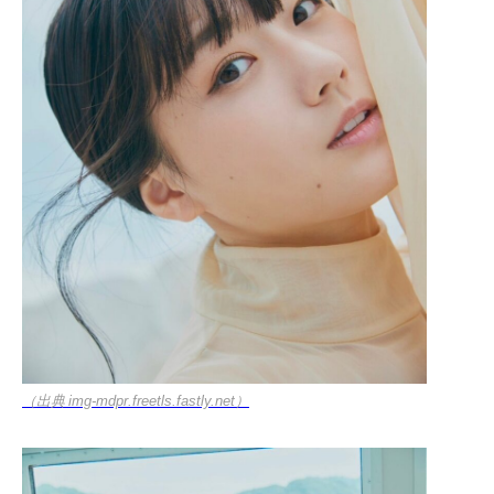
（出典 img-mdpr.freetls.fastly.net）