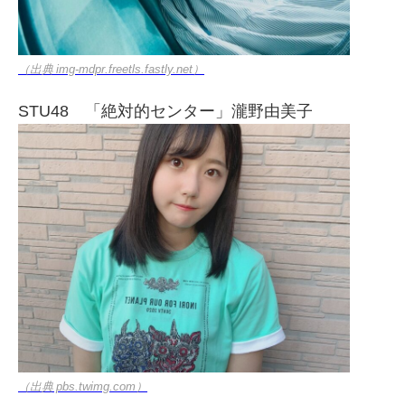
（出典 img-mdpr.freetls.fastly.net）
STU48 「絶対的センター」瀧野由美子
（出典 pbs.twimg.com）