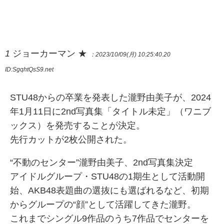
1
ジョーカーマン ★
：2023/10/09(月) 10:25:40.20
ID:SgqhtQsS9.net
STU48からの卒業を発表した瀧野由美子が、2024
年1月11日に2nd写真集「タイトル未定」（ワニブ
ックス）を発売することが決定。
先行カットが2枚公開された。
“不動のセンター”瀧野由美子、2nd写真集決定
アイドルグループ・STU48の1期生として活動開
始、AKB48表題曲の選抜にも選ばれるなど、初期
からグループの“顔”として活躍してきた瀧野。
これまでシングル9作品のうち7作品でセンターを