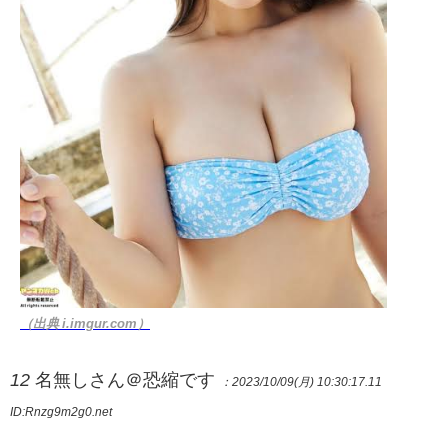
（出典 i.imgur.com）
12
名無しさん＠恐縮です
：2023/10/09(月) 10:30:17.11
ID:Rnzg9m2g0.net