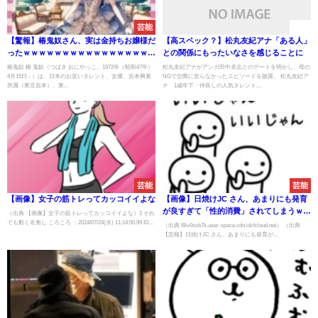
芸能
速報
【驚報】椿鬼奴さん、実は金持ちお嬢様だ
【高スペック？】松丸友紀アナ「ある人」
ったｗｗｗｗｗｗｗｗｗｗｗｗｗｗｗｗｗ
との関係にもったいなさを感じることに
ｗｗｗ
椿鬼奴 椿 鬼奴（つばき おにやっこ、1972年（昭和47年）
松丸友紀アナがアンガ田中卓志とのデートを明かし、母の
4月15日 - ）は、日本のお笑いタレント、女優。吉本興業
NGで交際に至らなかったエピソードを披露。 松丸友紀ア
所属（東京吉本）。東...
ナ 1歳年下・仲良しの人気タレント...
芸能
芸能
【画像】女子の筋トレってカッコイイよな
【画像】日焼けJC さん、あまりにも発育
が良すぎて「性的消費」されてしまうｗｗ
（出典 【画像】女子の筋トレってカッコイイよな）1 それ
でも動く名無し ころころ ：2024/07/24(水) 11:14:50.99 ID...
ｗｗｗｗｗｗｗｗ
（出典 f8iv0sxb7k.user-space.cdn.idcfcloud.net） （出典
【悲報】日焼けJC さん、あまりにも発育が...