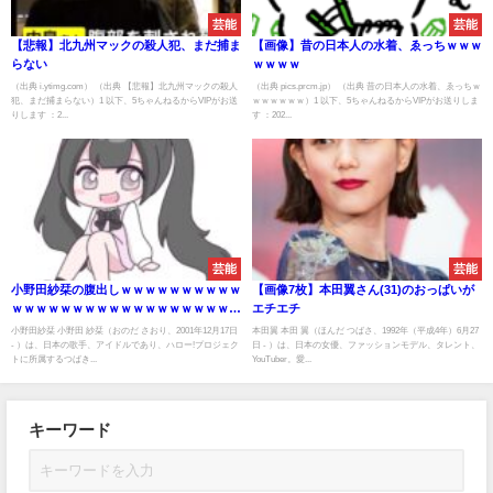
芸能
芸能
【悲報】北九州マックの殺人犯、まだ捕ま
【画像】昔の日本人の水着、ゑっちｗｗｗ
らない
ｗｗｗｗ
（出典 i.ytimg.com） （出典 【悲報】北九州マックの殺人
（出典 pics.prcm.jp） （出典 昔の日本人の水着、ゑっちｗ
犯、まだ捕まらない）1 以下、5ちゃんねるからVIPがお送
ｗｗｗｗｗｗ）1 以下、5ちゃんねるからVIPがお送りしま
りします ：2...
す ：202...
芸能
芸能
小野田紗栞の腹出しｗｗｗｗｗｗｗｗｗｗ
【画像7枚】本田翼さん(31)のおっぱいが
ｗｗｗｗｗｗｗｗｗｗｗｗｗｗｗｗｗｗｗ
エチエチ
ｗｗｗｗｗ
小野田紗栞 小野田 紗栞（おのだ さおり、2001年12月17日
本田翼 本田 翼（ほんだ つばさ、1992年（平成4年）6月27
- ）は、日本の歌手、アイドルであり、ハロー!プロジェク
日 - ）は、日本の女優、ファッションモデル、タレント、
トに所属するつばき...
YouTuber。愛...
キーワード