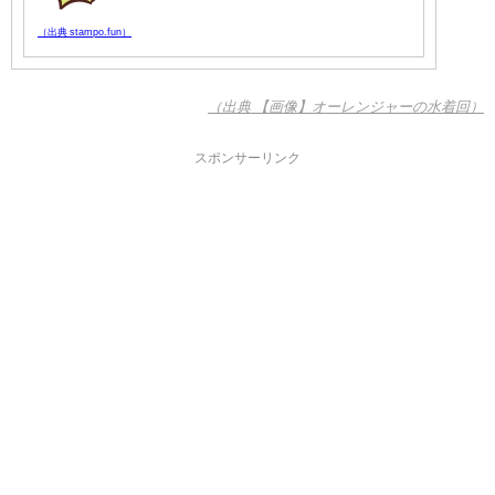
（出典 stampo.fun）
（出典 【画像】オーレンジャーの水着回）
スポンサーリンク