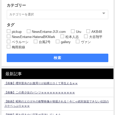
カテゴリー
タグ
pickup
NewsEntame-JIJI.com
Uru
AKB48
NewsEntame-HatenaBKMark
松本人志
大谷翔平
ベラルーシ
台風2号
gallery
ヴァン
梅雨前線
検索
最新記事
【画像】櫻井梨央のお腹周りが結構エロくて草生えるｗｗ
【画像】この美少女のパンツｗｗｗｗｗｗｗｗｗｗｗｗ
【動画】昭和のエロガキの衝撃映像が発掘される！今じゃ絶対放送できない伝説の
スケベっぷりｗｗｗ
【朗報】髪を切るのに巨乳が干渉してしまう