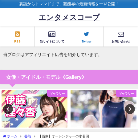
裏話からトレンドまで、芸能界の最新情報を一挙公開！
エンタメスコープ
RSS
当サイトについて
Twitter
お問い合わせ
当ブログはアフィリエイト広告を紹介しています。
女優・アイドル・モデル《Gallery》
ギャラリー
ギャラリー
ホーム
芸能
【画像】オーレンジャーの水着回