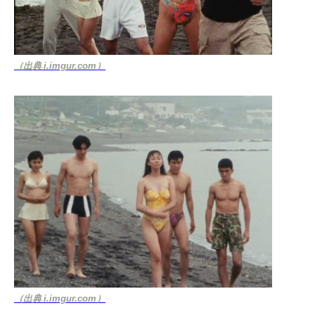
（出典 i.imgur.com）
（出典 i.imgur.com）