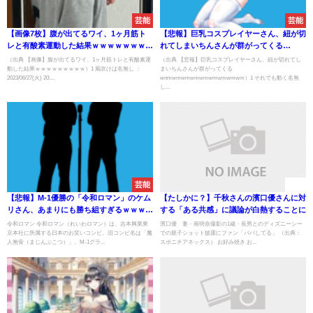
芸能
芸能
【画像7枚】腹が出てるワイ、1ヶ月筋ト
【悲報】巨乳コスプレイヤーさん、紐が切
レと有酸素運動した結果ｗｗｗｗｗｗｗｗ
れてしまいちんさんが群がってくる
ｗ
wnmwmwmwmwmwmwmwmwm
（出典 【画像】腹が出てるワイ、1ヶ月筋トレと有酸素運
（出典 【悲報】巨乳コスプレイヤーさん、紐が切れてし
動した結果ｗｗｗｗｗｗｗｗｗ）1 風吹けば名無し ：
まいちんさんが群がってくる
2023/06/27(火) 20:...
wnmwmwmwmwmwmwmwmwm）1 それでも動く名無
し...
芸能
速報
【悲報】M-1優勝の「令和ロマン」のケム
【たしかに？】千秋さんの濱口優さんに対
リさん、あまりにも勝ち組すぎるｗｗｗｗ
する「ある共感」に議論が白熱することに
ｗ
令和ロマン 令和ロマン（れいわロマン）は、吉本興業東
濱口優 妻・南明奈撮影の1歳・長男とのディズニーシー
京本社に所属する日本のお笑いコンビ。旧コンビ名は「魔
での親子ショット披露にファン「パパしてる」 （出典：
人無骨（まじんぶこつ）」。M-1グラ...
スポニチアネックス） お好み焼き お...