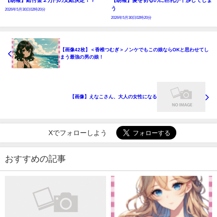
【朗報】給付金２万円の支給決定！？
【朗報】髪を切るのに巨乳が干渉してしま
う
2026年5月30日02時20分
2026年5月30日02時20分
【画像42枚】＜香椎つむぎ＞ノンケでもこの娘ならOKと思わせてし
まう最強の男の娘！
【画像】えなこさん、大人の女性になる
Xでフォローしよう
おすすめの記事