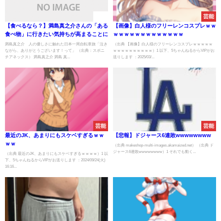
速報
芸能
【食べるなら？】満島真之介さんの「ある
【画像】白人様のフリーレンコスプレｗｗ
食べ物」に行きたい気持ちが高まることに
ｗｗｗｗｗｗｗｗｗｗｗｗｗ
満島真之介 人の優しさに触れた日本一周自転車旅「泣き
（出典 【画像】白人様のフリーレンコスプレｗｗｗｗｗ
ながら、ありがとうございます！って」 （出典：スポニ
ｗｗｗｗｗｗｗｗｗｗ）1 以下、5ちゃんねるからVIPがお
チアネックス） 満島真之介 満島 真...
送りします ：2025/03/...
芸能
芸能
最近のJK、あまりにもスケベすぎるｗｗ
【悲報】ドジャース6連敗wwwwwwww
ｗｗ
（出典 makeshop-multi-images.akamaized.net） （出典 ド
ジャース6連敗wwwwwwww）1 それでも動く...
（出典 最近のJK、あまりにもスケベすぎるｗｗｗｗ）1 以
下、5ちゃんねるからVIPがお送りします ：2024/09/24(火)
16:16...