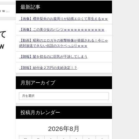
最新記事
ｗｗｗ
【画像】櫻井梨央のお腹周りが結構エロくて草生えるｗｗ
【画像】この美少女のパンツｗｗｗｗｗｗｗｗｗｗｗｗ
て
【動画】昭和のエロガキの衝撃映像が発掘される！今じゃ
ｗ
絶対放送できない伝説のスケベっぷりｗｗｗ
【朗報】髪を切るのに巨乳が干渉してしまう
【朗報】給付金２万円の支給決定！？
月別アーカイブ
投稿月カレンダー
2026年8月