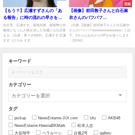
速報
芸能
【もう？】広瀬すずさんの「あ
【画像】前田敦子さんと白石麻
る報告」に時の流れの早さを感
衣さんのパフパフ
じることに
wwwwwwwwwwww
吉沢亮、広瀬すず、塚地武雅…新紙幣の肖
（出典 【画像】前田敦子さんと白石麻衣
像画になった人物を演じた俳優にも注目集
さんのパフパフwwwwwwwwwwww）1 以
まる （出典：東スポWEB） 広瀬すず 広瀬
下、5ちゃんねるからVIPがお送りします
すず（ひろせ すず...
：2024/0...
キーワード
カテゴリー
タグ
pickup
NewsEntame-JIJI.com
Uru
AKB48
NewsEntame-HatenaBKMark
松本人志
大谷翔平
ベラルーシ
台風2号
gallery