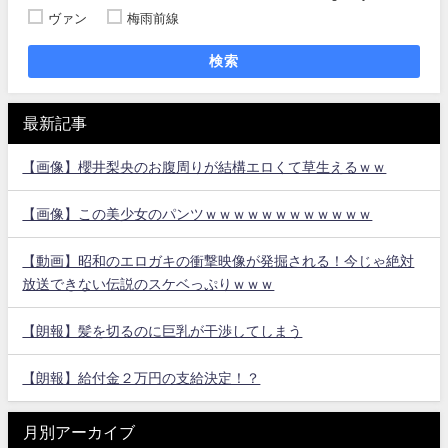
ヴァン
梅雨前線
検索
最新記事
【画像】櫻井梨央のお腹周りが結構エロくて草生えるｗｗ
【画像】この美少女のパンツｗｗｗｗｗｗｗｗｗｗｗｗ
【動画】昭和のエロガキの衝撃映像が発掘される！今じゃ絶対
放送できない伝説のスケベっぷりｗｗｗ
【朗報】髪を切るのに巨乳が干渉してしまう
【朗報】給付金２万円の支給決定！？
月別アーカイブ