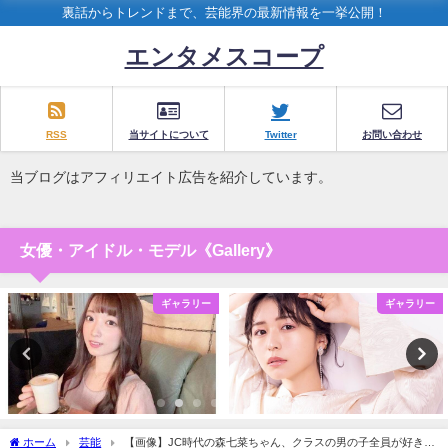
裏話からトレンドまで、芸能界の最新情報を一挙公開！
エンタメスコープ
RSS
当サイトについて
Twitter
お問い合わせ
当ブログはアフィリエイト広告を紹介しています。
女優・アイドル・モデル《Gallery》
ギャラリー
ギャラリー
ホーム
芸能
【画像】JC時代の森七菜ちゃん、クラスの男の子全員が好きに