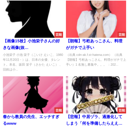
芸能
芸能
【画像15枚】小池栄子さんの好
【朗報】弓桁あっこさん、料理
きな画像(抜
がガチで上手い
粋)wwwwwwwwwwwwwwwwwwwwww
小池栄子 小池 栄子（こいけ えいこ、1980
（出典 cdn-ak.f.st-hatena.com） （出典
年11月20日 - ）は、日本の女優、タレン
【朗報】弓桁あっこさん、料理がガチで上
ト。本名、坂田 栄子（さかた えいこ） 、
手い）1 名無し募集中。。。 ：202...
旧姓は小...
芸能
芸能
春から教員の先生、エッチすぎ
【悲報】中居ヅラ、過激化して
るwww
しまう「何を準備したらええん