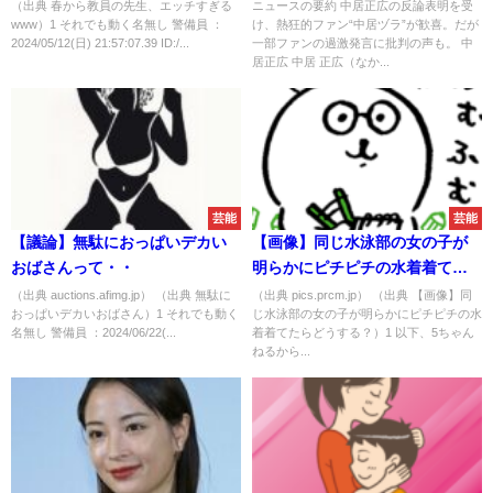
や」
（出典 春から教員の先生、エッチすぎる
ニュースの要約 中居正広の反論表明を受
www）1 それでも動く名無し 警備員 ：
け、熱狂的ファン“中居ヅラ”が歓喜。だが
2024/05/12(日) 21:57:07.39 ID:/...
一部ファンの過激発言に批判の声も。 中
居正広 中居 正広（なか...
芸能
芸能
【議論】無駄におっぱいデカい
【画像】同じ水泳部の女の子が
おばさんって・・
明らかにピチピチの水着着てた
らどうする？
（出典 auctions.afimg.jp） （出典 無駄に
（出典 pics.prcm.jp） （出典 【画像】同
おっぱいデカいおばさん）1 それでも動く
じ水泳部の女の子が明らかにピチピチの水
名無し 警備員 ：2024/06/22(...
着着てたらどうする？）1 以下、5ちゃん
ねるから...