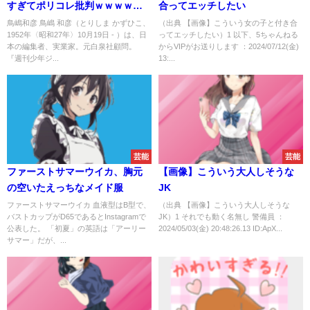
すぎてポリコレ批判ｗｗｗｗｗ
合ってエッチしたい
ｗｗｗｗｗｗｗｗ
鳥嶋和彦 鳥嶋 和彦（とりしま かずひこ、
（出典 【画像】こういう女の子と付き合
1952年〈昭和27年〉10月19日 - ）は、日
ってエッチしたい）1 以下、5ちゃんねる
本の編集者、実業家。元白泉社顧問。
からVIPがお送りします ：2024/07/12(金)
『週刊少年ジ...
13:...
芸能
芸能
ファーストサマーウイカ、胸元
【画像】こういう大人しそうな
の空いたえっちなメイド服
JK
ファーストサマーウイカ 血液型はB型で、
（出典 【画像】こういう大人しそうな
バストカップがD65であるとInstagramで
JK）1 それでも動く名無し 警備員 ：
公表した。 「初夏」の英語は「アーリー
2024/05/03(金) 20:48:26.13 ID:ApX...
サマー」だが、...