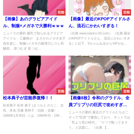
芸能
芸能
【画像】あのグラビアアイド
【画像】最近のKPOPアイドルさ
ル、制服×メガネで大勝利ｗｗｗ
ん、流石にかわいすぎる！
ニュースの要約 爆乳で知られるグラビア
（出典 www.starico-03.com） （出典 最近
アイドル・工藤唯が、まさかのメガネ女子
のKPOPアイドルさん、流石にかわいすぎ
高生姿に。制服×メガネの破壊力にスレ民
る）1 以下、5ちゃんねるからVIPがお...
騒然。 原つむぎ 原 つむ...
芸能
芸能
松本典子が芸能界復帰！！
【画像8枚】令和のグラドル、全
員プリプリの巨尻で攻めすぎｗ
松本典子 松本 典子 (まつもと のりこ、女
性、本名:笘篠 美和子〈旧姓：佐藤〉、
ｗｗｗｗ
ニュースの要約 最近のグラドルたちがこ
1968年1月30日 - ) は、1980年代 - 199...
ぞって“巨尻”で勝負しており、ネットでは
「乳より尻の時代」「ケツで殴ってきそ
う」と話題に。 （出典 【...