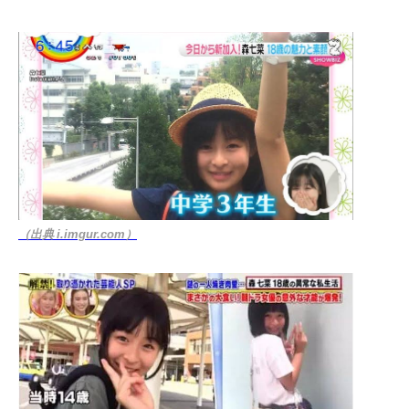
（出典 i.imgur.com）