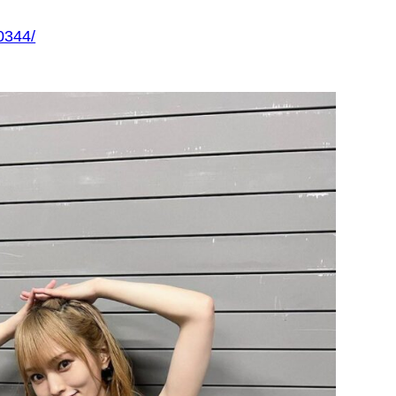
60344/