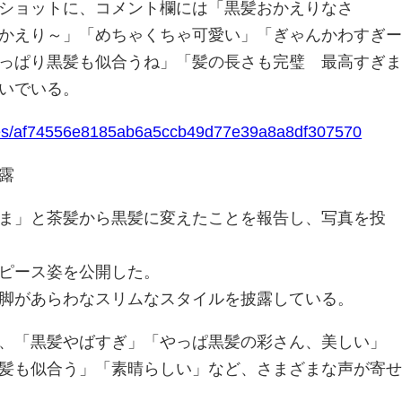
ショットに、コメント欄には「黒髪おかえりなさ
かえり～」「めちゃくちゃ可愛い」「ぎゃんかわすぎ
っぱり黒髪も似合うね」「髪の長さも完璧 最高すぎ
いでいる。
ticles/af74556e8185ab6a5ccb49d77e39a8a8df307570
露
ま」と茶髪から黒髪に変えたことを報告し、写真を投
ピース姿を公開した。
脚があらわなスリムなスタイルを披露している。
、「黒髪やばすぎ」「やっぱ黒髪の彩さん、美しい」
髪も似合う」「素晴らしい」など、さまざまな声が寄