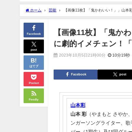
ホーム
芸能
【画像11枚】「鬼かわいい！」」山本
【画像11枚】「鬼か
Facebook
に劇的イメチェン！
post
2023年10月5日21時00分
10分19秒
はてブ
Facebook
post
Pocket
Feedly
山本彩
山本
彩
（やまもと さやか、1
ンガーソングライター、歌
バー（1期生）及び同グルー