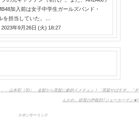
MB48加入前は女子中学生ガールズバンド・
カルを担当していた。…
 2023年9月26日 (火) 18:27
！」」山本彩（30）、金髪から黒髪に劇的イメチェン！「黒髪やばすぎ」「ぎ
んかわ」絶賛の声殺到 [ジョーカーマン★]
スポンサーリンク