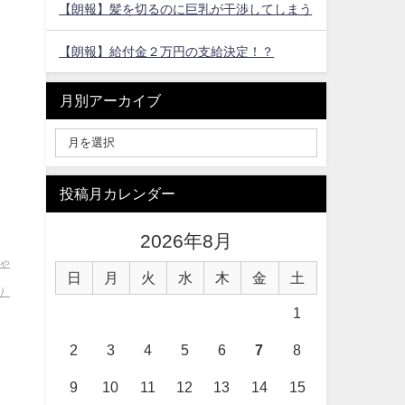
【朗報】髪を切るのに巨乳が干渉してしまう
【朗報】給付金２万円の支給決定！？
月別アーカイブ
投稿月カレンダー
2026年8月
ゃ
日
月
火
水
木
金
土
）
1
2
3
4
5
6
7
8
9
10
11
12
13
14
15