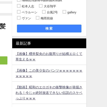
NewsEntame-HatenaBKMark
松本人志
大谷翔平
ベラルーシ
台風2号
gallery
ヴァン
梅雨前線
髪
検索
最新記事
【画像】櫻井梨央のお腹周りが結構エロくて
草生えるｗｗ
【画像】この美少女のパンツｗｗｗｗｗｗｗ
ｗｗｗｗｗ
【動画】昭和のエロガキの衝撃映像が発掘さ
れる！今じゃ絶対放送できない伝説のスケベ
っぷりｗｗｗ