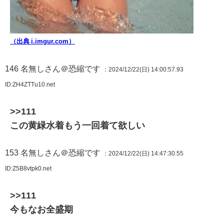
（出典 i.imgur.com）
146
名無しさん＠恐縮です
：2024/12/22(日) 14:00:57.93
ID:ZH4ZTTu10.net
>>111
この黄緑水着もう一回着て欲しい
153
名無しさん＠恐縮です
：2024/12/22(日) 14:47:30.55
ID:Z5B8vtpk0.net
>>111
今もなお全盛期