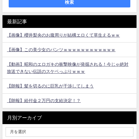
検索
最新記事
【画像】櫻井梨央のお腹周りが結構エロくて草生えるｗｗ
【画像】この美少女のパンツｗｗｗｗｗｗｗｗｗｗｗｗ
【動画】昭和のエロガキの衝撃映像が発掘される！今じゃ絶対
放送できない伝説のスケベっぷりｗｗｗ
【朗報】髪を切るのに巨乳が干渉してしまう
【朗報】給付金２万円の支給決定！？
月別アーカイブ