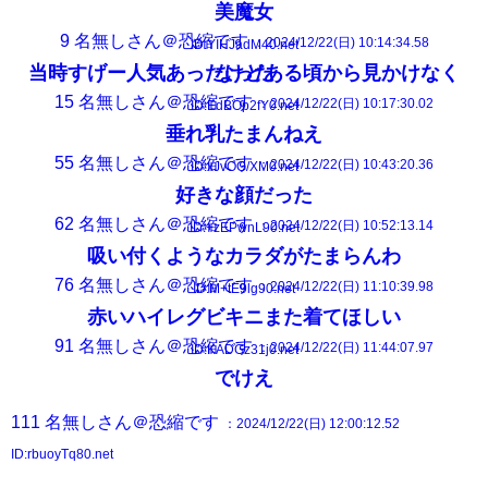
美魔女
9
名無しさん＠恐縮です
：2024/12/22(日) 10:14:34.58
ID:YIHJadM40.net
当時すげー人気あったけどある頃から見かけなくなった
15
名無しさん＠恐縮です
：2024/12/22(日) 10:17:30.02
ID:EdBOp2fY0.net
垂れ乳たまんねえ
55
名無しさん＠恐縮です
：2024/12/22(日) 10:43:20.36
ID:xJvOG/XM0.net
好きな顔だった
62
名無しさん＠恐縮です
：2024/12/22(日) 10:52:13.14
ID:+zEPwnL90.net
吸い付くようなカラダがたまらんわ
76
名無しさん＠恐縮です
：2024/12/22(日) 11:10:39.98
ID:M+tE9lg90.net
赤いハイレグビキニまた着てほしい
91
名無しさん＠恐縮です
：2024/12/22(日) 11:44:07.97
ID:KADGz31j0.net
でけえ
111
名無しさん＠恐縮です
：2024/12/22(日) 12:00:12.52
ID:rbuoyTq80.net