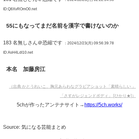
ID:Q8XvROmO0.net
55にもなってまだ名前を漢字で書けないのか
183
名無しさん＠恐縮です
：2024/12/23(月) 09:56:39.78
ID:AsH4LdI10.net
本名 加藤房江
（出典 かとうれいこ、胸元あらわなグラビアショット「素晴らしい 」
「さすがレジェンドボディ」 [ひかり★]）
5chが作ったアンテナサイト→
https://5ch.works/
Source: 気になる芸能まとめ