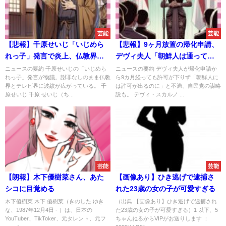
芸能
芸能
【悲報】千原せいじ「いじめら
【悲報】9ヶ月放置の帰化申請、
れっ子」発言で炎上、仏教界と
デヴィ夫人「朝鮮人は通ってる
テレビ業界から総スカン
のに…」自民党の陰謀説
ニュースの要約 千原せいじの「いじめら
ニュースの要約 デヴィ夫人が帰化申請か
れっ子」発言が物議。謝罪なしのまま仏教
ら9カ月経っても許可が下りず「朝鮮人に
界とテレビ界に波紋が広がっている。 千
は許可が出るのに」と不満、自民党の謀略
原せいじ 千原 せいじ（ち...
説も。 デヴィ・スカルノ ...
芸能
芸能
【朗報】木下優樹菜さん、あた
【画像あり】ひき逃げで逮捕さ
シコに目覚める
れた23歳の女の子が可愛すぎる
木下優樹菜 木下 優樹菜（きのした ゆき
（出典 【画像あり】ひき逃げで逮捕され
な、1987年12月4日 - ）は、日本の
た23歳の女の子が可愛すぎる）1 以下、5
YouTuber、TikToker、元タレント、元フ
ちゃんねるからVIPがお送りします ：