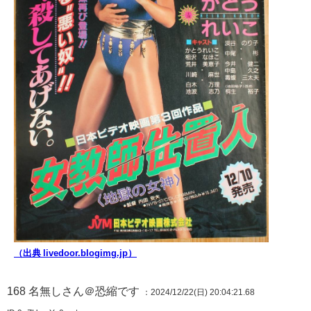
（出典 livedoor.blogimg.jp）
168
名無しさん＠恐縮です
：2024/12/22(日) 20:04:21.68