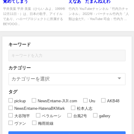
覚めてしまう
えなあ たまんねえわ
平井美葉 平井 美葉（ひらい みよ、1999年
竹内力 YouTubeチャンネル「竹内力チャ
12月11日 - ）は、日本の歌手、アイドル
ンネル」 2022年 - バーチャル竹内力「人
であり、ハロー!プロジェクトに所属する
類は金だ!!」 - YouTube 司会：竹内力 ...
BEYOOO...
キーワード
カテゴリー
タグ
pickup
NewsEntame-JIJI.com
Uru
AKB48
NewsEntame-HatenaBKMark
松本人志
大谷翔平
ベラルーシ
台風2号
gallery
ヴァン
梅雨前線