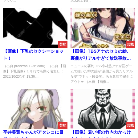
ァッシ...
2023/11/19(...
芸能
芸能
【画像】下乳のセクシーショッ
【画像】TBSアナのセミの絵、
ト！
裏側がリアルすぎて放送事故ｗ
ｗｗ
（出典 previews.123rf.com） （出典 【画
ニュースの要約 TBS小林悠アナが罰ゲー
像】下乳画像）1 それでも動く名無し ：
ムで描いた蝉の絵が“裏側から見たリアル
2023/10/23(月) 19:36:...
な姿”でネット民爆笑。ある意味で完全に
アウトｗ （出典 【画像...
芸能
芸能
平井美葉ちゃんがアタシコに目
【画像】若い頃の竹内力かっけ