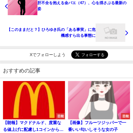
肝不全を抱える金バエ（47）、心を揺さぶる最新の
姿
【このままだと？】ひろゆき氏の「ある事実」に危
機感すら出る事態に
Xでフォローしよう
おすすめの記事
芸能
芸能
【朗報】マクドナルド、度重な
【画像】フルーツジッパーで一
る値上げに配慮し1コインから食
番いい匂いしそうな女の子