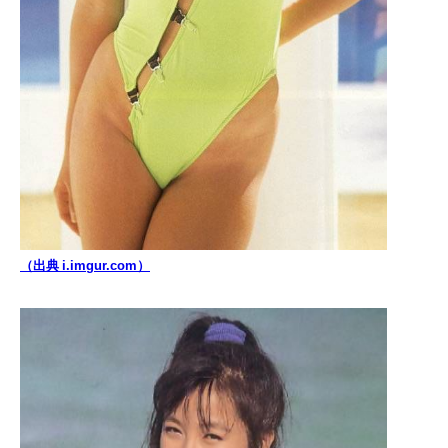
（出典 i.imgur.com）