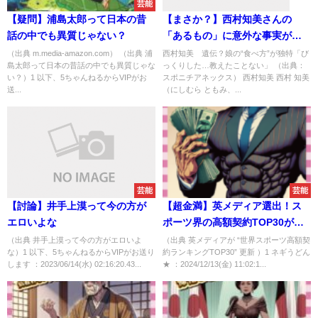
芸能
速報
【疑問】浦島太郎って日本の昔
【まさか？】西村知美さんの
話の中でも異質じゃない？
「あるもの」に意外な事実が判
明することに
（出典 m.media-amazon.com） （出典 浦
西村知美 遺伝？娘の“食べ方”が独特「び
島太郎って日本の昔話の中でも異質じゃな
っくりした…教えたことない」 （出典：
い？）1 以下、5ちゃんねるからVIPがお
スポニチアネックス） 西村知美 西村 知美
送...
（にしむら ともみ、...
芸能
芸能
【討論】井手上漠って今の方が
【超金満】英メディア選出！ス
エロいよな
ポーツ界の高額契約TOP30がこ
ちらｗｗｗ
（出典 井手上漠って今の方がエロいよ
（出典 英メディアが “世界スポーツ高額契
な）1 以下、5ちゃんねるからVIPがお送り
約ランキングTOP30” 更新 ）1 ネギうどん
します ：2023/06/14(水) 02:16:20.43...
★ ：2024/12/13(金) 11:02:1...