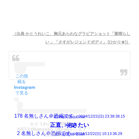
（出典 かとうれいこ、胸元あらわなグラビアショット「素晴らし
い 」「さすがレジェンドボディ」 [ひかり★]）
この投
稿を
Instagram
で見る
178
名無しさん＠恐縮です
：2024/12/22(日) 23:38:38.15
ID:Wq002wju0.net
かとうれいこ REIKO
正直、抱きたい
>>1
KATO(@katoreiko_official)がシェア
2
名無しさん＠恐縮です
した投稿
：2024/12/22(日) 10:13:36.29
ID:+jzj0QMP0.net