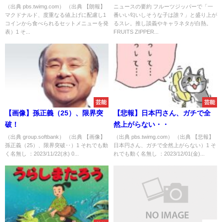
べられるセットメニューを発表
（出典 pbs.twimg.com） （出典 【朗報】
ニュースの要約 フルーツジッパーで「一
マクドナルド、度重なる値上げに配慮し1
番いい匂いしそうな子は誰？」と盛り上が
コインから食べられるセットメニューを発
るスレ。推し談義やキャラネタが白熱。
表）1 そ...
FRUITS ZIPPER...
芸能
芸能
【画像】孫正義（25）、限界突
【悲報】日本円さん、ガチで全
破！
然上がらない・・
（出典 group.softbank） （出典 【画像】
（出典 pbs.twimg.com） （出典 【悲報】
孫正義（25）、限界突破‥）1 それでも動
日本円さん、ガチで全然上がらない）1 そ
く名無し ：2023/11/22(水) 0...
れでも動く名無し ：2023/12/01(金)...