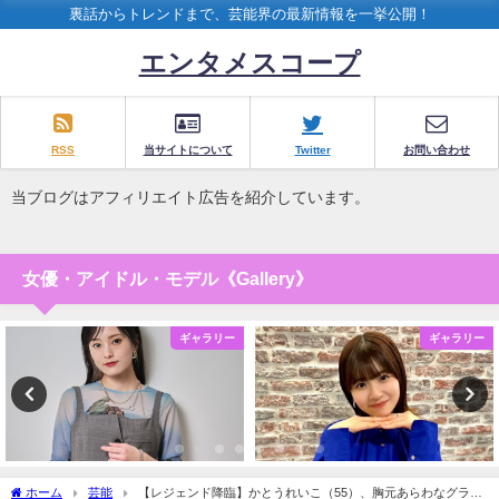
裏話からトレンドまで、芸能界の最新情報を一挙公開！
エンタメスコープ
RSS
当サイトについて
Twitter
お問い合わせ
当ブログはアフィリエイト広告を紹介しています。
女優・アイドル・モデル《Gallery》
ギャラリー
ギャラリー
ホーム
芸能
【レジェンド降臨】かとうれいこ（55）、胸元あらわなグラビ