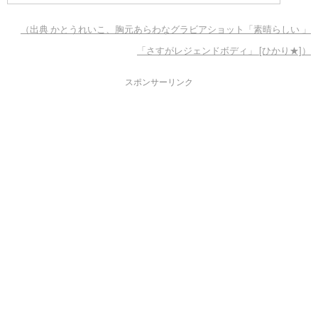
（出典 かとうれいこ、胸元あらわなグラビアショット「素晴らしい 」
「さすがレジェンドボディ」 [ひかり★]）
スポンサーリンク