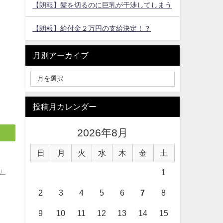
【朗報】髪を切るのに巨乳が干渉してしまう
【朗報】給付金２万円の支給決定！？
月別アーカイブ
投稿月カレンダー
2026年8月
日
月
火
水
木
金
土
ｗ）
1
2
3
4
5
6
7
8
9
10
11
12
13
14
15