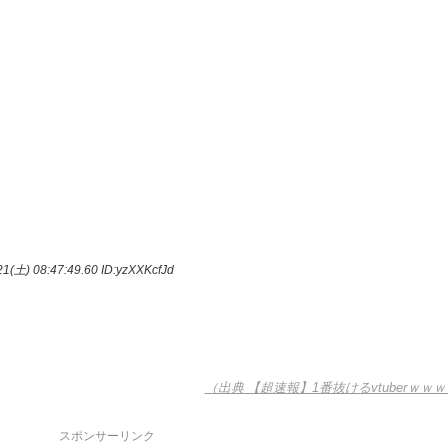
1(土) 08:47:49.60
ID:yzXXKcfJd
（出典 【超速報】1番抜けるvtuberｗｗ
スポンサーリンク