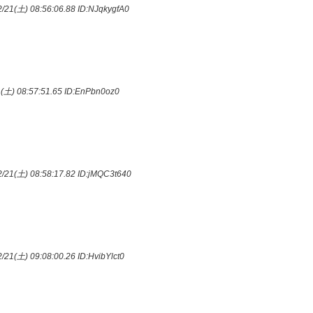
/21(土) 08:56:06.88
ID:NJqkygfA0
(土) 08:57:51.65
ID:EnPbn0oz0
/21(土) 08:58:17.82
ID:jMQC3t640
/21(土) 09:08:00.26
ID:HvibYlct0