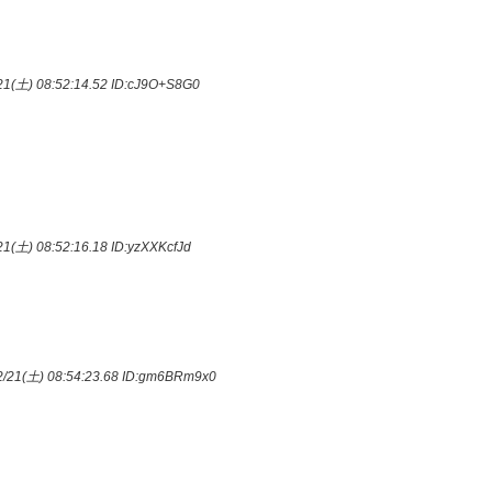
1(土) 08:52:14.52
ID:cJ9O+S8G0
1(土) 08:52:16.18
ID:yzXXKcfJd
/21(土) 08:54:23.68
ID:gm6BRm9x0