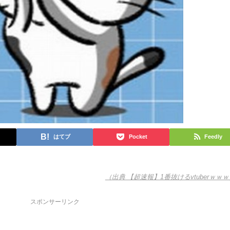
はてブ
Pocket
Feedly
（出典 【超速報】1番抜けるvtuberｗｗ
スポンサーリンク