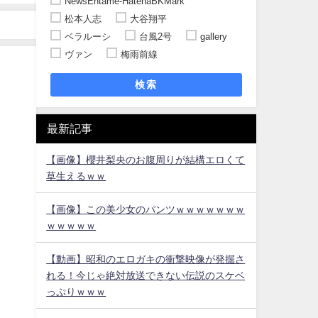
NewsEntame-HatenaBKMark
松本人志
大谷翔平
ベラルーシ
台風2号
gallery
ヴァン
梅雨前線
検索
最新記事
【画像】櫻井梨央のお腹周りが結構エロくて
草生えるｗｗ
【画像】この美少女のパンツｗｗｗｗｗｗｗ
ｗｗｗｗｗ
【動画】昭和のエロガキの衝撃映像が発掘さ
れる！今じゃ絶対放送できない伝説のスケベ
っぷりｗｗｗ