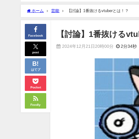
ホーム
芸能
【討論】1番抜けるvtuberとは！？
【討論】1番抜けるvtu
Facebook
2024年12月21日20時00分
2分34秒
post
はてブ
Pocket
Feedly