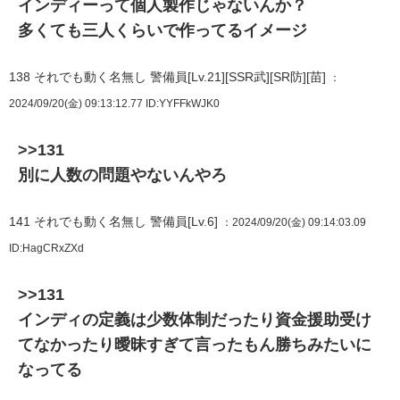
インディーって個人製作じゃないんか？
多くても三人くらいで作ってるイメージ
138
それでも動く名無し 警備員[Lv.21][SSR武][SR防][苗]
：
2024/09/20(金) 09:13:12.77
ID:YYFFkWJK0
>>131
別に人数の問題やないんやろ
141
それでも動く名無し 警備員[Lv.6]
：2024/09/20(金) 09:14:03.09
ID:HagCRxZXd
>>131
インディの定義は少数体制だったり資金援助受け
てなかったり曖昧すぎて言ったもん勝ちみたいに
なってる