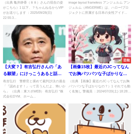
（出典 亀井静香（８８）さんの現在の姿
image layout frameless アンジュルム アン
がこちら）1 以下、？ちゃんねるからVIP
ジュルム（ANGERME）は、ハロー!プロ
がお送りします ：2025/09/28(日)
ジェクトに所属する日本の女性アイド...
22:55:3...
速報
芸能
【大変？】有吉弘行さんの「あ
【画像15枚】最近のJCってなん
る願望」にけっこうあると話題
でお胸パツパツな子ばかりな
に
の？
有吉弘行 警察官と揉めて裁判沙汰の過去
（出典 【画像】最近のJCってなんでお胸
「『認めます！』って言うんだよ、怖いか
パツパツな子ばかりなの？）1 それでも動
ら」 （出典：東スポWEB） 有吉弘行 “株
く名無し 警備員 ：2024/07/20(土) 18:28:...
式会社DYM、ホーム...