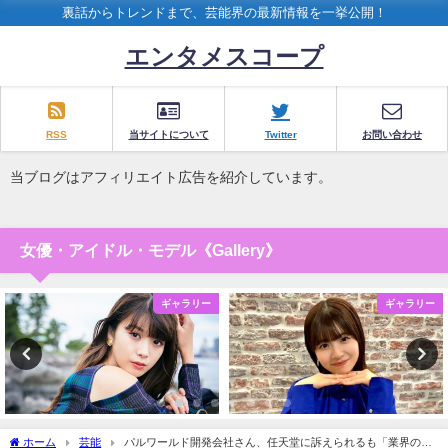
裏話からトレンドまで、芸能界の最新情報を一挙公開！
エンタメスコープ
RSS
当サイトについて
Twitter
お問い合わせ
当ブログはアフィリエイト広告を紹介しています。
女優・アイドル・モデル《Gallery》
ギャラリー
ギャラリー
ホーム
芸能
パルワールド開発会社さん、任天堂に訴えられるも「業界のた