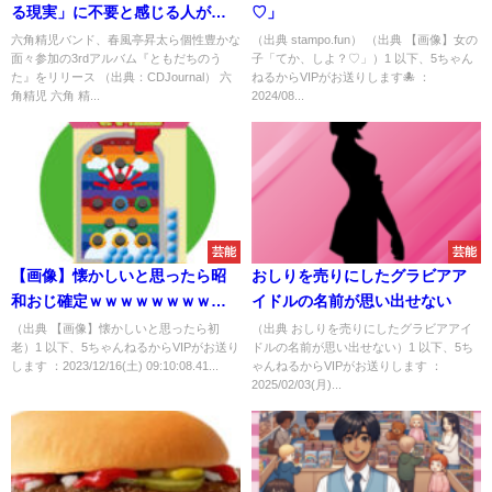
る現実」に不要と感じる人が続
♡」
出する
六角精児バンド、春風亭昇太ら個性豊かな
（出典 stampo.fun） （出典 【画像】女の
面々参加の3rdアルバム『ともだちのう
子「てか、しよ？♡」）1 以下、5ちゃん
た』をリリース （出典：CDJournal） 六
ねるからVIPがお送りします🐙 ：
角精児 六角 精...
2024/08...
芸能
芸能
【画像】懐かしいと思ったら昭
おしりを売りにしたグラビアア
和おじ確定ｗｗｗｗｗｗｗｗｗ
イドルの名前が思い出せない
ｗｗｗｗｗｗｗｗｗｗｗｗｗ
（出典 【画像】懐かしいと思ったら初
（出典 おしりを売りにしたグラビアアイ
老）1 以下、5ちゃんねるからVIPがお送り
ドルの名前が思い出せない）1 以下、5ち
します ：2023/12/16(土) 09:10:08.41...
ゃんねるからVIPがお送りします ：
2025/02/03(月)...