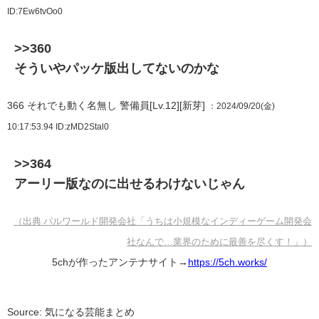
ID:7Ew6tvOo0
>>360
そういやパッケ版出してないのかな
366
それでも動く名無し 警備員[Lv.12][新芽]
：2024/09/20(金)
10:17:53.94
ID:zMD2Stal0
>>364
アーリー版なのに出せるわけないじゃん
（出典 パルワールド開発会社「うちは小規模なインディーゲーム開発会
社なんで…業界のために最善を尽くす！」）
5chが作ったアンテナサイト→
https://5ch.works/
Source: 気になる芸能まとめ