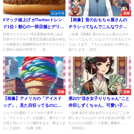
ニュース
芸能
#マック値上げ がTwitterトレン
【画像】昔のおもちゃ屋さんの
ド1位！都心の一部店舗とデリバ
チラシってなんでこんなワクワ
リーで7月19日から価格改定
クするんだろうな
日本マクドナルド 埼玉県熊谷市内にある
（出典 【画像】昔のおもちゃ屋さんのチ
日本マクドナルド直営店店舗の店長が未払
ラシってなんでこんなワクワクするんだろ
いの残業代と慰謝料等を日本マクドナルド
うな）1 以下、？ちゃんねるからVIPがお
に求めた訴訟の判決で、「店...
送りします ：2021...
芸能
芸能
【画像】アメリカの「アイスド
第2の“頂き女子りりちゃん”こと
ッグ」、見た目狂ってるのに食
井田しずくちゃん、可愛い子ち
欲そそる不思議
ゃんだと話題に
ニュースの要約 アメリカのド派手スイー
（出典 第2の“頂き女子りりちゃん”こと井
ツ「アイスドッグ」が話題に。青やピンク
田しずくちゃんがハロヲタ好みの可愛い子
の見た目にツッコミ殺到するも「実はうま
ちゃんだと話題に）1 名無し募集中。。。
い」と好評。 （出典 【画...
：2024/11/...