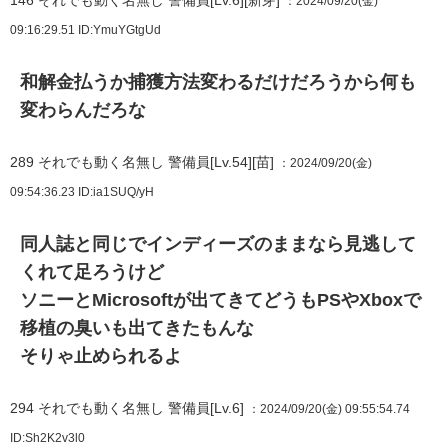
146
それでも動く名無し 警備員[Lv.6][新芽]
：2024/09/20(金)
09:16:29.51
ID:YmuYGtgUd
和解金払うか捕獲方法変わるだけだろうから何も
変わらんだろな
289
それでも動く名無し 警備員[Lv.54][苗]
：2024/09/20(金)
09:54:36.23
ID:ia1SUQ/yH
同人誌と同じでインディーズのままなら見逃して
くれて足ろうけど
ソニーとMicrosoftが出てきてどうもPSやXboxで
移植の臭いも出てきたもんな
そりゃ止められるよ
294
それでも動く名無し 警備員[Lv.6]
：2024/09/20(金) 09:55:54.74
ID:Sh2K2v3l0