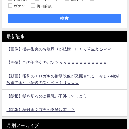
ヴァン
梅雨前線
検索
最新記事
【画像】櫻井梨央のお腹周りが結構エロくて草生えるｗｗ
【画像】この美少女のパンツｗｗｗｗｗｗｗｗｗｗｗｗ
【動画】昭和のエロガキの衝撃映像が発掘される！今じゃ絶対
放送できない伝説のスケベっぷりｗｗｗ
【朗報】髪を切るのに巨乳が干渉してしまう
【朗報】給付金２万円の支給決定！？
月別アーカイブ