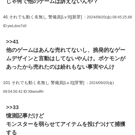
じゃ何で他のゲームは訴えないんや？
46
それでも動く名無し 警備員[Lv.9][新芽]
：2024/09/20(金) 08:45:25.68
ID:ywLdoo7s0
>>41
他のゲームはあんな売れてないし、挑発的なゲー
ムデザインと言動はしてないやんけ。ポケモンが
あったから売れたのは紛れもない事実やんけ
101
それでも動く名無し 警備員[Lv.3][芽警]
：2024/09/20(金)
09:04:50.42
ID:XtiwnxIRr
>>33
憶測記事だけど
モンスターを弱らせてアイテムを投げつけて捕獲
する