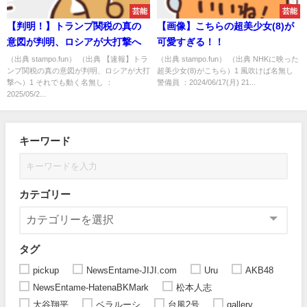
芸能
芸能
【判明！】トランプ関税の真の
【画像】こちらの超美少女(8)が
意図が判明、ロシアが大打撃へ
可愛すぎる！！
（出典 stampo.fun） （出典 【速報】トラ
（出典 stampo.fun） （出典 NHKに映った
ンプ関税の真の意図が判明、ロシアが大打
超美少女(8)がこちら）1 風吹けば名無し
撃へ）1 それでも動く名無し ：
警備員 ：2024/06/17(月) 21...
2025/05/2...
キーワード
カテゴリー
タグ
pickup
NewsEntame-JIJI.com
Uru
AKB48
NewsEntame-HatenaBKMark
松本人志
大谷翔平
ベラルーシ
台風2号
gallery