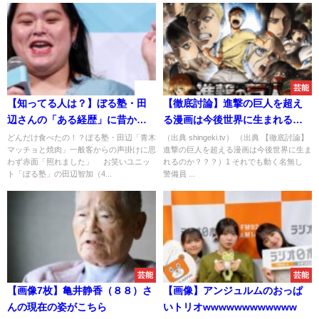
速報
芸能
【知ってる人は？】ぼる塾・田
【徹底討論】進撃の巨人を超え
辺さんの「ある経歴」に昔から
る漫画は今後世界に生まれるの
知られていると話題に
か？？？
どんだけ食べたの！？ぼる塾・田辺「青木
（出典 shingeki.tv） （出典 【徹底討論】
マッチョと焼肉」一般客からの声掛けに思
進撃の巨人を超える漫画は今後世界に生ま
わず赤面「照れました」 お笑いユニッ
れるのか？？？）1 それでも動く名無し
ト「ぼる塾」の田辺智加（4...
警備員 ...
芸能
芸能
【画像7枚】亀井静香（８８）さ
【画像】アンジュルムのおっぱ
んの現在の姿がこちら
いトリオwwwwwwwwwwww