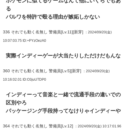
ポケモンに似てるゲームなんて他にいくらでもあ
る
パルワを特許で殴る理由が嫉妬しかない
336
それでも動く名無し 警備員[Lv.11][新芽]
：2024/09/20(金)
10:07:03.75
ID:+PYzOezA0
実際インディーゲーが大当たりしただけだもんな
360
それでも動く名無し 警備員[Lv.5][新芽]
：2024/09/20(金)
10:16:02.01
ID:O3juUTDP0
インディーって音楽と一緒で流通手段の違いでの
区別やろ
パッケージング手段持ってなけりゃインディーや
364
それでも動く名無し 警備員[Lv.12]
：2024/09/20(金) 10:17:01.96