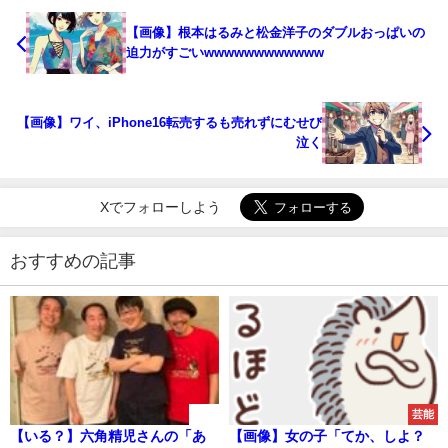
【画像】根本はるみと松金洋子のダブルおっぱいの
迫力がすごいwwwwwwwwwwww
【画像】ワイ、iPhone16転売するも売れずにむせび
泣く
Xでフォローしよう
おすすめの記事
速報
芸能
【いる？】六角精児さんの「あ
【画像】女の子「てか、しよ？