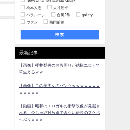
NewsEntame-HatenaBKMark
松本人志
大谷翔平
ベラルーシ
台風2号
gallery
ヴァン
梅雨前線
検索
最新記事
【画像】櫻井梨央のお腹周りが結構エロくて
草生えるｗｗ
【画像】この美少女のパンツｗｗｗｗｗｗｗ
ｗｗｗｗｗ
【動画】昭和のエロガキの衝撃映像が発掘さ
れる！今じゃ絶対放送できない伝説のスケベ
っぷりｗｗｗ