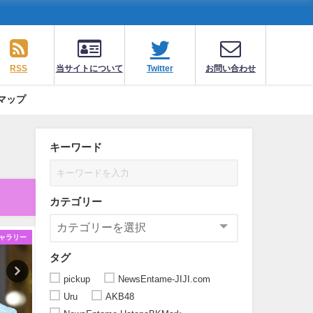
RSS
当サイトについて
Twitter
お問い合わせ
マップ
キーワード
カテゴリー
ャラリー
ギャラリー
ギ
タグ
pickup
NewsEntame-JIJI.com
Uru
AKB48