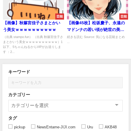
芸能
芸能
【画像】秋篠宮佳子さまとかい
【画像45枚】松坂慶子、永遠の
う美女ｗｗｗｗｗｗｗｗｗｗ
マドンナの若い頃が絶世の美女
だと話題に！
（出典 stampo.fun） （出典 秋篠宮佳子さ
続きを読む Source: 気になる芸能まとめ
まとかいう美女ｗｗｗｗｗｗｗｗｗｗ）1
...
以下、5ちゃんねるからVIPがお送りしま
す ：2...
キーワード
カテゴリー
タグ
pickup
NewsEntame-JIJI.com
Uru
AKB48