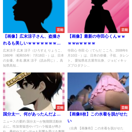
芸能
芸能
【画像】広末涼子さん、盗撮さ
【画像】最新の寺田心くんｗｗ
れるも美しいｗｗｗｗｗｗｗｗ
ｗｗwｗｗｗｗ
ｗｗｗｗｗｗｗｗｗｗｗｗｗｗ
広末涼子 広末 涼子（ひろすえ りょうこ、
寺田心 寺田 心（てらだ こころ、2008年6
1980年〈昭和55年〉7月18日 - ）は、日本
月10日 - ）は、日本の俳優、子役、タレン
の女優。本名:廣末 涼子（読み同じ）。高
ト。 愛知県名古屋市出身、ジョビィキッ
知県高知...
ズプロダクシ...
芸能
芸能
国分太一、何があったんだよ…
【画像8枚】この水着を脱がせた
い
ニュースの要約 国分太一が無期限活動休
止に。性加害疑惑やパワハラ報道が噂さ
（出典 【画像有】この水着を脱がせた
れ、番組やスポンサーも影響を受ける事態