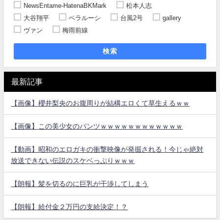
NewsEntame-HatenaBKMark
松本人志
大谷翔平
ベラルーシ
台風2号
gallery
ヴァン
梅雨前線
検索
最新記事
【画像】櫻井梨央のお腹周りが結構エロくて草生えるｗｗ
【画像】この美少女のパンツｗｗｗｗｗｗｗｗｗｗｗｗ
【動画】昭和のエロガキの衝撃映像が発掘される！今じゃ絶対
放送できない伝説のスケベっぷりｗｗｗ
【朗報】髪を切るのに巨乳が干渉してしまう
【朗報】給付金２万円の支給決定！？