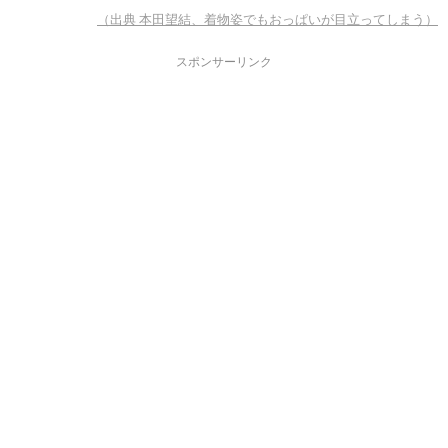
（出典 本田望結、着物姿でもおっぱいが目立ってしまう）
スポンサーリンク