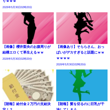
りｗｗｗ
2026年5月30日02時20分
【画像】櫻井梨央のお腹周りが
【画像あり】そららさん、おっ
結構エロくて草生えるｗｗ
ぱいがデカすぎると話題にｗｗ
ｗｗｗｗ
2026年5月30日02時20分
2026年5月30日02時20分
【朗報】給付金２万円の支給決
【朗報】髪を切るのに巨乳が干
定！？
渉してしまう