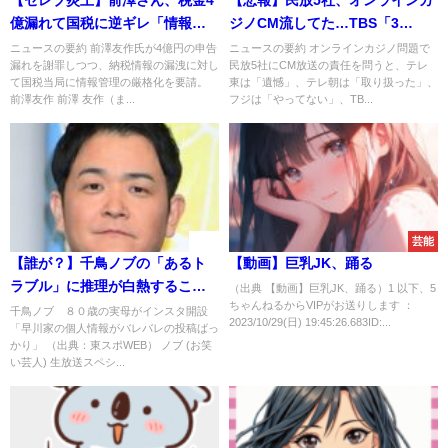
億漏れて国税に逆ギレ「情報が
ジノCM流してた…TBS「3
漏れるのおかしくない？」
行」、日テレ「無回答」
ニュースの要約 前澤友作氏が4億円の申告
ニュースの要約 オンラインカジノ問題で
漏れを謝罪しつつ、納税情報の漏洩に対し
民放5社にCM放送の責任を問うと、テレ
て国税当局に情報管理の厳格化を要請。
東は「遺憾」、テレ朝は「取り扱った」、
前澤友作 前澤 友作（ま...
フジは「やってない」、TB...
速報
芸能
【誰が？】千鳥ノブの「あるト
【動画】巨乳JK、踊る
ラブル」に推理が白熱すること
（出典 【動画】巨乳JK、踊る）1 以下、5
ちゃんねるからVIPがお送りします ：
に
千鳥ノブ ８０歳の実母がインスタ開設
2023/10/29(日) 19:45:26.683ID:...
「早川家の個人情報がバレバレの投稿ばっ
かり」 （出典：東スポWEB） ノブ (お笑
い芸人) 生放送スペシ...