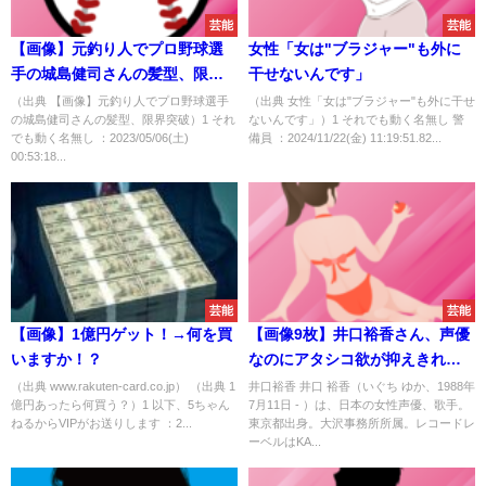
芸能
芸能
【画像】元釣り人でプロ野球選
女性「女は"ブラジャー"も外に
手の城島健司さんの髪型、限界
干せないんです」
突破
（出典 【画像】元釣り人でプロ野球選手
（出典 女性「女は"ブラジャー"も外に干せ
の城島健司さんの髪型、限界突破）1 それ
ないんです」）1 それでも動く名無し 警
でも動く名無し ：2023/05/06(土)
備員 ：2024/11/22(金) 11:19:51.82...
00:53:18...
芸能
芸能
【画像】1億円ゲット！→何を買
【画像9枚】井口裕香さん、声優
いますか！？
なのにアタシコ欲が抑えきれず
グラドルになる
（出典 www.rakuten-card.co.jp） （出典 1
井口裕香 井口 裕香（いぐち ゆか、1988年
億円あったら何買う？）1 以下、5ちゃん
7月11日 - ）は、日本の女性声優、歌手。
ねるからVIPがお送りします ：2...
東京都出身。大沢事務所所属。レコードレ
ーベルはKA...