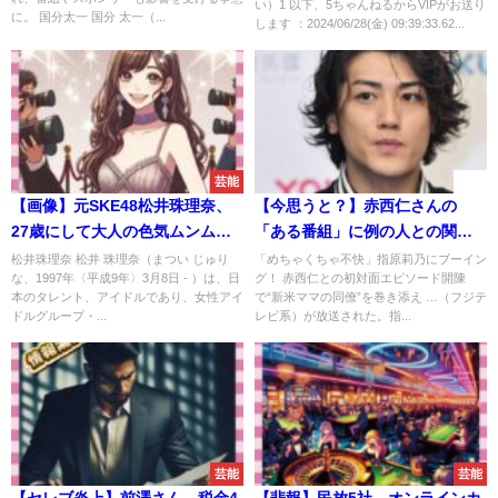
い）1 以下、5ちゃんねるからVIPがお送り
に。 国分太一 国分 太一（...
します ：2024/06/28(金) 09:39:33.62...
芸能
速報
【画像】元SKE48松井珠理奈、
【今思うと？】赤西仁さんの
27歳にして大人の色気ムンムン
「ある番組」に例の人との関係
になってしまうｗｗｗｗｗｗｗ
が注目されることに
松井珠理奈 松井 珠理奈（まつい じゅり
「めちゃくちゃ不快」指原莉乃にブーイン
な、1997年〈平成9年〉3月8日 - ）は、日
グ！ 赤西仁との初対面エピソード開陳
ｗｗｗｗｗｗｗｗｗ
本のタレント、アイドルであり、女性アイ
で“新米ママの同僚”を巻き添え …（フジテ
ドルグループ・...
レビ系）が放送された。指...
芸能
芸能
【セレブ炎上】前澤さん、税金4
【悲報】民放5社、オンラインカ