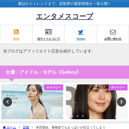
裏話からトレンドまで、芸能界の最新情報を一挙公開！
エンタメスコープ
RSS
当サイトについて
Twitter
お問い合わせ
当ブログはアフィリエイト広告を紹介しています。
女優・アイドル・モデル《Gallery》
ギャラリー
ギャラリー
ホーム
芸能
本田望結、着物姿でもおっぱいが目立ってしまう